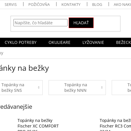
SERVIS
POŽIČOVŇA
KONTAKTY
BLOG
AKO NAK
HĽADAŤ
CYKLO POTREBY
OKULIEARE
LYŽOVANIE
BEŽECK
ky
ánky na bežky
Topánky na
Topánky na
T
bežky SNS
bežky NNN
b
Pilot
edávanejšie
Topánky na bežky
Topánky na bež
Fischer XC COMFORT
Fischer RC3 Co