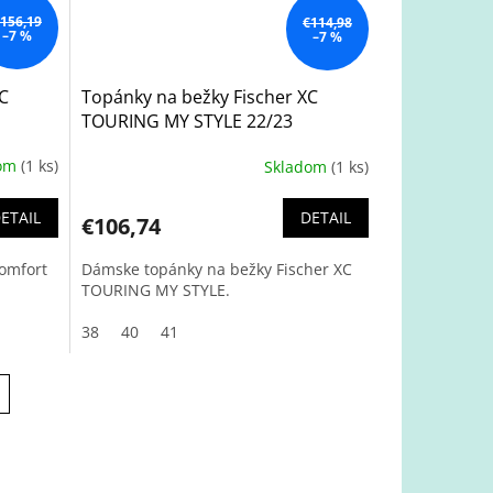
156,19
€114,98
–7 %
–7 %
XC
Topánky na bežky Fischer XC
TOURING MY STYLE 22/23
dom
(1 ks)
Skladom
(1 ks)
ETAIL
DETAIL
€106,74
Comfort
Dámske topánky na bežky Fischer XC
TOURING MY STYLE.
38
40
41