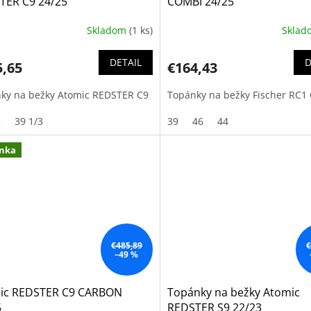
TER C9 24/25
COMBI 24/25
Skladom
(1 ks)
Skla
DETAIL
D
5,65
€164,43
ky na bežky Atomic REDSTER C9
Topánky na bežky Fischer RC1
3
39 1/3
39
46
44
nka
€485,89
€
–49 %
ic REDSTER C9 CARBON
Topánky na bežky Atomic
5
REDSTER S9 22/23