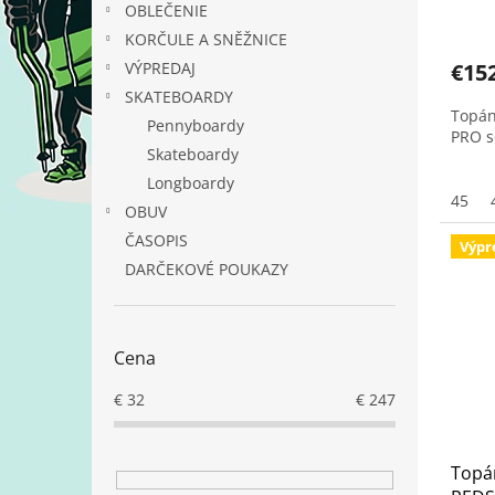
OBLEČENIE
v
KORČULE A SNĚŽNICE
€15
VÝPREDAJ
SKATEBOARDY
Topán
Pennyboardy
PRO s
Skateboardy
Longboardy
45
OBUV
ČASOPIS
Výpr
DARČEKOVÉ POUKAZY
Cena
€
32
€
247
Topá