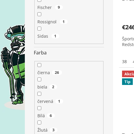
Fischer
9
Rossignol
1
€24
Sidas
1
Šport
Redst
Farba
38
čierna
26
Akci
Tip
biela
2
červená
1
Bílá
6
Žlutá
3