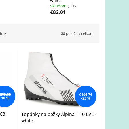
white
Skladom
(1 ks)
€82,01
28
položiek celkom
dne
205,65
€106,74
–10 %
–23 %
RC3
Topánky na bežky Alpina T 10 EVE -
white