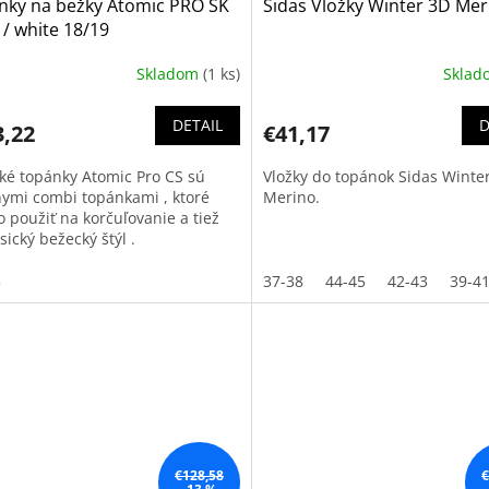
nky na bežky Atomic PRO SK
Sidas Vložky Winter 3D Mer
 / white 18/19
Skladom
(1 ks)
Skla
DETAIL
D
3,22
€41,17
ké topánky Atomic Pro CS sú
Vložky do topánok Sidas Winte
nymi combi topánkami , ktoré
Merino.
 použiť na korčuľovanie a tiež
sický bežecký štýl .
3
37-38
44-45
42-43
39-4
€128,58
€