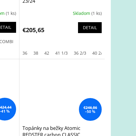
23/24
dom
(1 ks)
Skladom
(1 ks)
ETAIL
DETAIL
€205,65
 COMBI
36
38
42
41 1/3
36 2/3
40 2/3
42 2/3
46 
424,44
€246,86
–41 %
–50 %
Topánky na bežky Atomic
REDSTER carbon CLASSIC