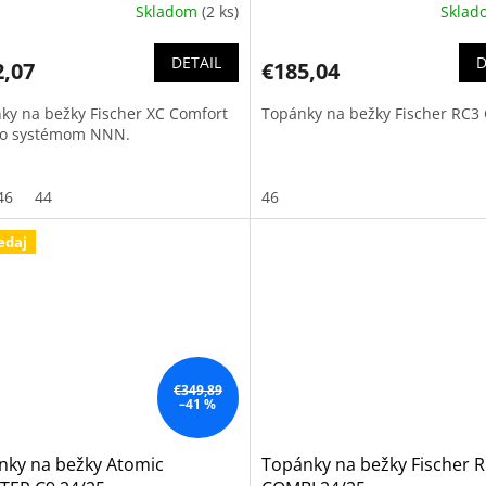
Skladom
(2 ks)
Skla
DETAIL
D
2,07
€185,04
ky na bežky Fischer XC Comfort
Topánky na bežky Fischer RC3
o systémom NNN.
46
44
46
edaj
€349,89
–41 %
nky na bežky Atomic
Topánky na bežky Fischer 