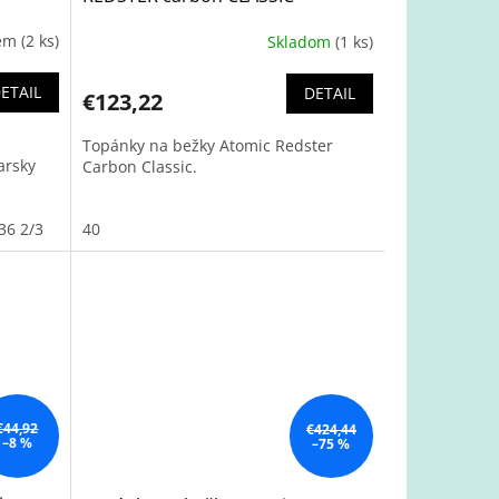
dem
(2 ks)
Skladom
(1 ks)
ETAIL
DETAIL
€123,22
Topánky na bežky Atomic Redster
arsky
Carbon Classic.
36 2/3
38 2/3
40
€44,92
€424,44
–8 %
–75 %