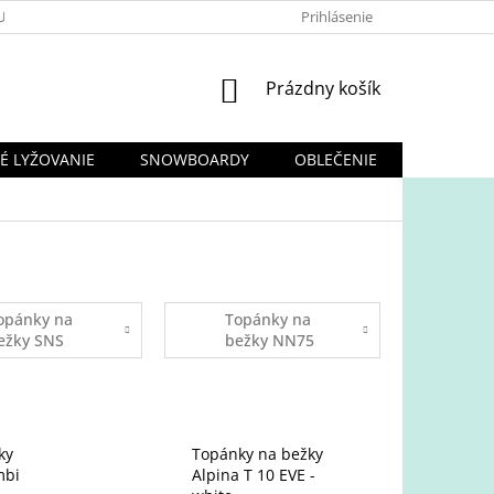
UPOVAŤ
OBCHODNÉ PODMIENKY
Prihlásenie
PODMIENKY OCHRANY OSO
NÁKUPNÝ
Prázdny košík
KOŠÍK
É LYŽOVANIE
SNOWBOARDY
OBLEČENIE
KORČULE
opánky na
Topánky na
ežky SNS
bežky NN75
ky
Topánky na bežky
mbi
Alpina T 10 EVE -