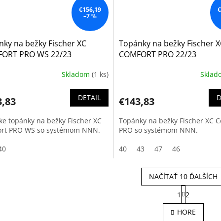
€156,19
€
–7 %
ky na bežky Fischer XC
Topánky na bežky Fischer 
ORT PRO WS 22/23
COMFORT PRO 22/23
Skladom
(1 ks)
Skla
DETAIL
D
3,83
€143,83
e topánky na bežky Fischer XC
Topánky na bežky Fischer XC 
rt PRO WS so systémom NNN.
PRO so systémom NNN.
40
40
43
47
46
NAČÍTAŤ 10 ĎALŠÍCH
S
1
2
t
O
r
v
HORE
á
l