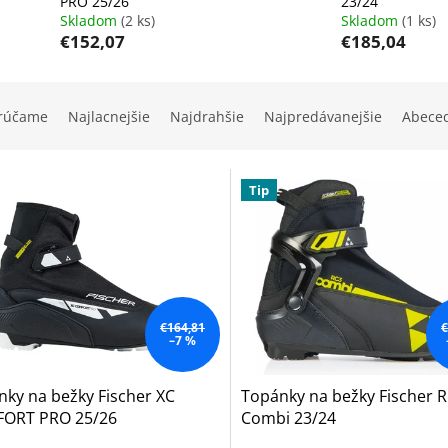
PRO 25/26
23/24
Skladom
(2 ks)
Skladom
(1 ks)
€152,07
€185,04
rúčame
Najlacnejšie
Najdrahšie
Najpredávanejšie
Abece
Tip
€164,81
€
–7 %
ky na bežky Fischer XC
Topánky na bežky Fischer 
ORT PRO 25/26
Combi 23/24