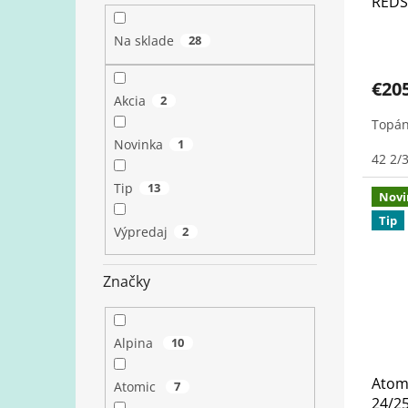
REDS
Na sklade
28
€20
Akcia
2
Topán
Novinka
1
42 2/
Tip
13
Novi
Tip
Výpredaj
2
Značky
Alpina
10
Atom
Atomic
7
24/2