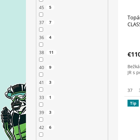
45
5
Topán
37
7
CLASS
36
4
38
11
€11
Bežká
40
9
JR s 
41
3
37
33
1
Tip
39
3
42
6