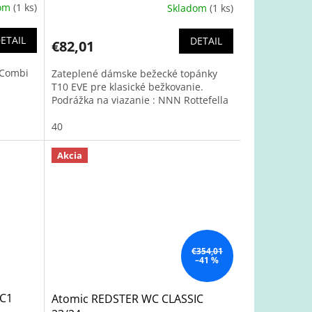
dom
(1 ks)
Skladom
(1 ks)
ETAIL
DETAIL
€82,01
 Combi
Zateplené dámske bežecké topánky
T10 EVE pre klasické bežkovanie.
Podrážka na viazanie : NNN Rottefella
40
Akcia
€354,01
–41 %
RC1
Atomic REDSTER WC CLASSIC