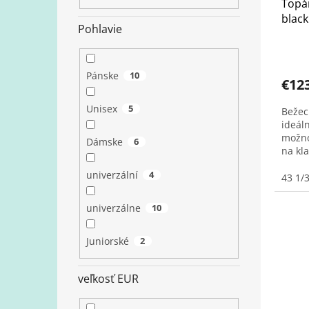
Topá
black
Pohlavie
Pánske
10
€12
Unisex
5
Bežec
ideál
možno
Dámske
6
na kla
univerzální
4
43 1/
univerzálne
10
Juniorské
2
veľkosť EUR