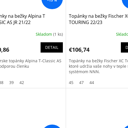
–13 %
ky na bežky Alpina T
Topánky na bežky Fischer 
IC AS JR 21/22
TOURING 22/23
Skladom
(1 ks)
Skla
DETAIL
D
0,86
€106,74
rske topánky Alpina T-Classic AS
Topánky na bežky Fischer XC T
podporou členku
ktoré udržia vaše nohy v teple 
systémom NNN.
38
39
42
45
47
44