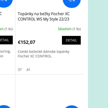
–7 %
–2 %
XC
Topánky na bežky Fischer XC
CONTROL WS My Style 22/23
dom
(1 ks)
Skladom
(1 ks)
ETAIL
DETAIL
€152,07
ouring,
Combi bežecké dámske topánky
so
Fischer XC CONTROL.
37
41