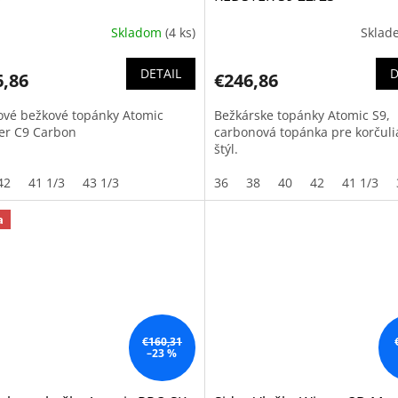
Skladom
(4 ks)
Skla
DETAIL
D
6,86
€246,86
ové bežkové topánky Atomic
Bežkárske topánky Atomic S9,
er C9 Carbon
carbonová topánka pre korčuli
štýl.
42
41 1/3
43 1/3
36
38
40
42
41 1/3
a
€160,31
–23 %