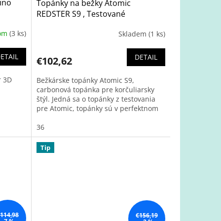
ino
Topánky na bežky Atomic
REDSTER S9 , Testované
dom
(3 ks)
Skladem
(1 ks)
ETAIL
DETAIL
€102,62
r 3D
Bežkárske topánky Atomic S9,
carbonová topánka pre korčuliarsky
štýl. Jedná sa o topánky z testovania
pre Atomic, topánky sú v perfektnom
stave, takmer nepoužité.
1
36
Tip
114,98
€156,19