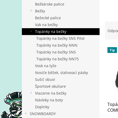
Bežkárske palice
Bežky
Bežecké palice
R
Vak na bežky
a
Odpo
Topánky na bežky
d
Topánky na bežky SNS Pilot
e
Topánky na bežky NNN
V
n
Tip
ý
Topánky na bežky SNS
i
p
e
Topánky na bežky NN75
i
p
Vosk na lyže
s
r
Nosiče běžek, stahovací pásky
p
o
Sušič obuvi
r
d
Športové okuliare
o
u
d
k
Viazanie na bežky
u
t
Návleky na boty
Topán
k
o
Doplnky
COMF
t
v
SNOWBOARDY
o