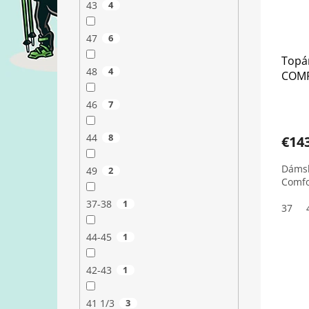
43
4
47
6
Topán
48
4
COMF
46
7
44
8
€14
Dámsk
49
2
Comfo
37-38
1
37
44-45
1
42-43
1
41 1/3
3