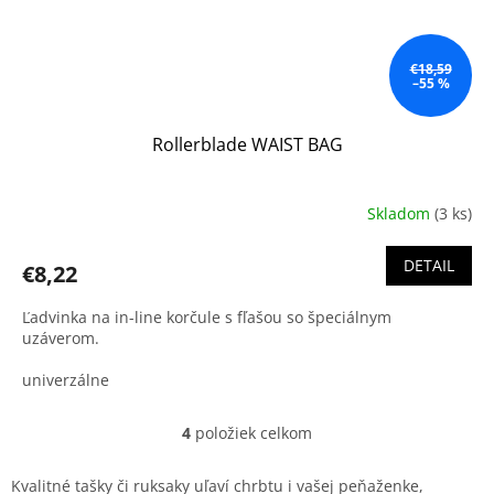
€18,59
–55 %
Rollerblade WAIST BAG
Skladom
(3 ks)
DETAIL
€8,22
Ľadvinka na in-line korčule s fľašou so špeciálnym
uzáverom.
univerzálne
4
položiek celkom
O
v
l
Kvalitné tašky či ruksaky uľaví chrbtu i vašej peňaženke,