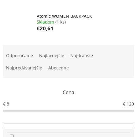
Atomic WOMEN BACKPACK
Skladom
(1 ks)
€20,61
R
a
Odporúčame
Najlacnejšie
Najdrahšie
d
e
Najpredávanejšie
Abecedne
n
i
e
Cena
p
r
€
8
€
120
o
d
u
k
t