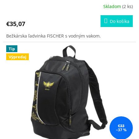
Skladom
(2 ks)
Do košíka
€35,07
Bežkárska ľadvinka FISCHER s vodným vakom.
Tip
Výpredaj
€33
–37 %