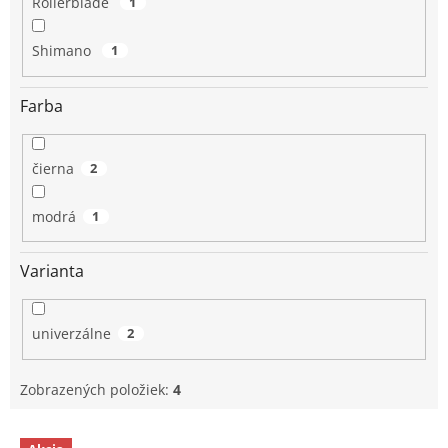
Rollerblade
1
Shimano
1
Farba
čierna
2
modrá
1
Varianta
univerzálne
2
Zobrazených položiek:
4
V