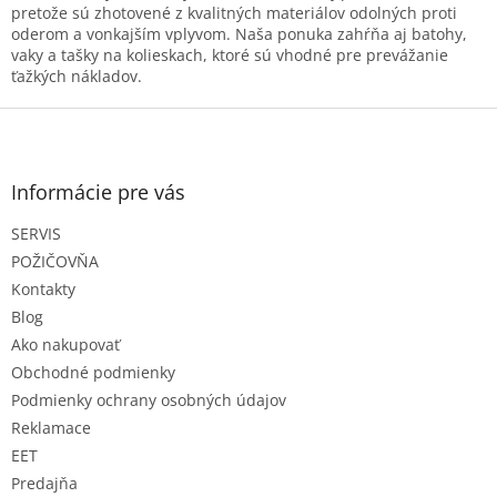
á
pretože sú zhotovené z kvalitných materiálov odolných proti
d
oderom a vonkajším vplyvom. Naša ponuka zahŕňa aj batohy,
a
vaky a tašky na kolieskach, ktoré sú vhodné pre prevážanie
c
ťažkých nákladov.
i
e
Z
p
á
r
p
v
ä
Informácie pre vás
k
t
y
SERVIS
i
v
e
ý
POŽIČOVŇA
p
Kontakty
i
Blog
s
Ako nakupovať
u
Obchodné podmienky
Podmienky ochrany osobných údajov
Reklamace
EET
Predajňa