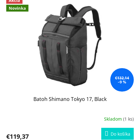
Akcia
ý
Novinka
p
i
s
p
r
o
d
u
k
t
o
€132,14
–9 %
v
Batoh Shimano Tokyo 17, Black
Skladom
(1 ks)
Do košíka
€119,37