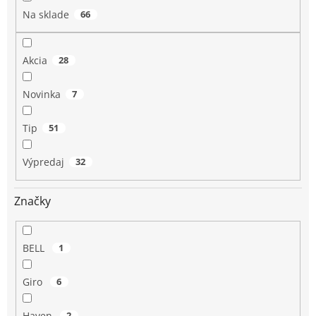
o
Na sklade
66
v
Akcia
28
Novinka
7
Tip
51
Výpredaj
32
Značky
BELL
1
Giro
6
Haven
2