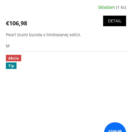
Skladom
(1 ks)
Priemerné
hodnotenie
produktu
DETAIL
€106,98
je
5,0
Pearl Izumi bunda v limitovanej edícii.
z
5
M
hviezdičiek.
Akcia
Tip
€106,98