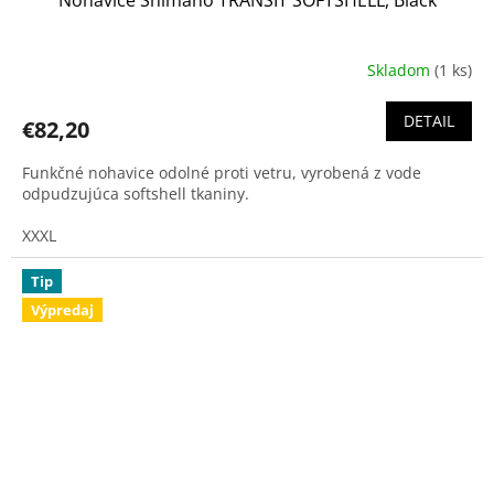
Nohavice Shimano TRANSIT SOFTSHELL, Black
Skladom
(1 ks)
DETAIL
€82,20
Funkčné nohavice odolné proti vetru, vyrobená z vode
odpudzujúca softshell tkaniny.
XXXL
Tip
Výpredaj