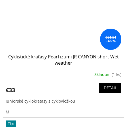
€61,54
–46 %
Cyklistické kraťasy Pearl izumi JR CANYON short Wet
weather
Skladom
(1 ks)
DETAIL
€33
Juniorské cyklokraťasy s cyklovložkou
M
Tip