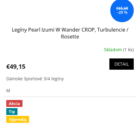
€65,68
–25 %
Legíny Pearl Izumi W Wander CROP, Turbulencie /
Rosette
Skladom
(1 ks)
DETAIL
€49,15
Dámske športové 3/4 legíny
M
Akcia
Tip
Výpredaj