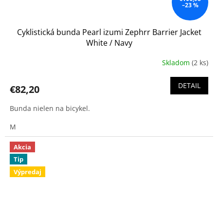
–23 %
Cyklistická bunda Pearl izumi Zephrr Barrier Jacket
White / Navy
Skladom
(2 ks)
DETAIL
€82,20
Bunda nielen na bicykel.
M
Akcia
Tip
Výpredaj