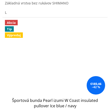
Základná vrstva bez rukávov SHIMANO
L
Akcia
Tip
Výpredaj
€185,46
–42 %
Športová bunda Pearl izumi W Coast insulated
pullover Ice blue / navy