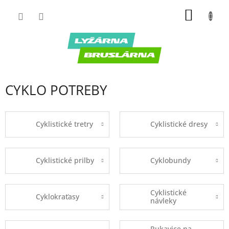
Prejsť
NÁKU
na
obsah
KOŠÍK
CYKLO POTREBY
Cyklistické tretry
Cyklistické dresy
Cyklistické prilby
Cyklobundy
Cyklistické
Cyklokraťasy
návleky
Rukavice na