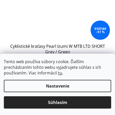
€127,63
–51 %
Cyklistické kraťasy Pearl Izumi W MTB LTD SHORT
Grey / Green
Tento web používa súbory cookie. Ďalším
Skladom
(1 ks)
prechádzaním tohto webu vyjadrujete súhlas s ich
používaním. Viac informácií
tu
.
DETAIL
€61,54
Nastavenie
Voľné MTB cyklokraťasy
S
Súhlasím
Akcia
Tip