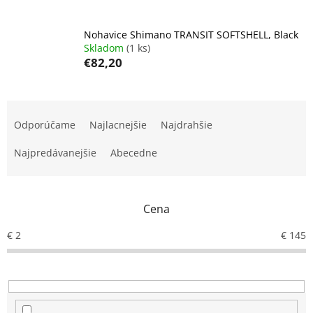
Nohavice Shimano TRANSIT SOFTSHELL, Black
Skladom
(1 ks)
€82,20
R
a
Odporúčame
Najlacnejšie
Najdrahšie
d
e
Najpredávanejšie
Abecedne
n
i
e
Cena
p
r
€
2
€
145
o
d
u
k
t