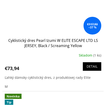
€117,93
–37 %
Cyklistický dres Pearl Izumi W ELITE ESCAPE LTD LS
JERSEY, Black / Screaming Yellow
Skladom
(1 ks)
DETAIL
€73,94
Ľahký dámsky cyklistický dres, z produktovej rady Elite
M
Novinka
Tip