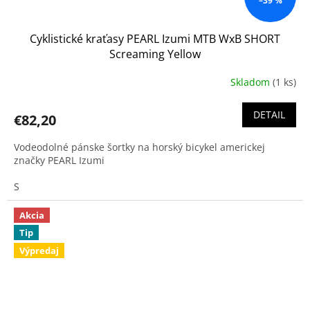
–39 %
Cyklistické kraťasy PEARL Izumi MTB WxB SHORT
Screaming Yellow
Skladom
(1 ks)
DETAIL
€82,20
Vodeodolné pánske šortky na horský bicykel americkej
značky PEARL Izumi
S
Akcia
Tip
Výpredaj