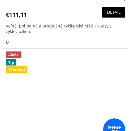
DETAIL
€111,11
Voľné, pohodlné a priedušné cyklistické MTB kraťasy s
cyklovložkou.
M
Akcia
Tip
Výpredaj
€135,89