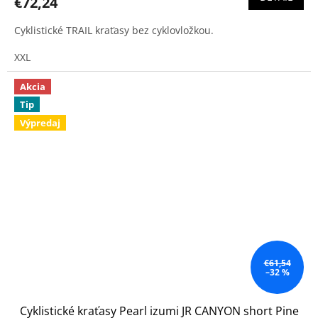
€72,24
Cyklistické TRAIL kraťasy bez cyklovložkou.
XXL
Akcia
Tip
Výpredaj
€61,54
–32 %
Cyklistické kraťasy Pearl izumi JR CANYON short Pine