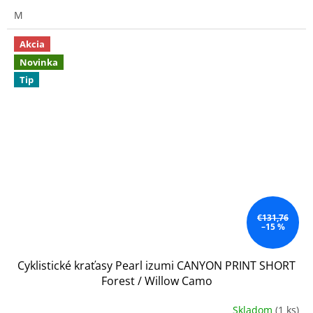
M
Akcia
Novinka
Tip
€131,76
–15 %
Cyklistické kraťasy Pearl izumi CANYON PRINT SHORT
Forest / Willow Camo
Skladom
(1 ks)