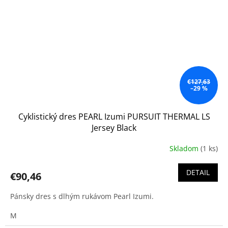
€127,63
–29 %
Cyklistický dres PEARL Izumi PURSUIT THERMAL LS
Jersey Black
Skladom
(1 ks)
DETAIL
€90,46
Pánsky dres s dlhým rukávom Pearl Izumi.
M