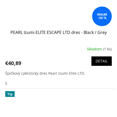
€94,59
–56 %
PEARL Izumi ELITE ESCAPE LTD dres - Black / Grey
Skladom
(1 ks)
DETAIL
€40,89
Špičkový cyklistický dres Pearl Izumi Elite LTD.
S
Tip