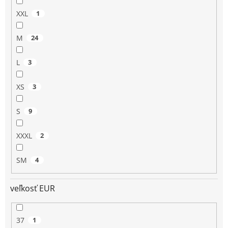
XXL
1
M
24
L
3
XS
3
S
9
XXXL
2
SM
4
veľkosť EUR
37
1