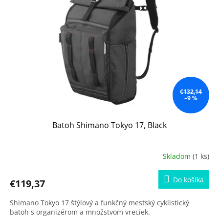
s
p
r
o
d
u
k
t
o
€132,14
–9 %
v
Batoh Shimano Tokyo 17, Black
Skladom
(1 ks)
Do košíka
€119,37
Shimano Tokyo 17 štýlový a funkčný mestský cyklistický
batoh s organizérom a množstvom vreciek.