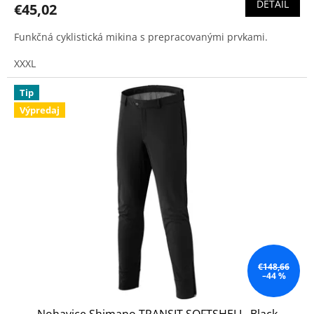
DETAIL
€45,02
Funkčná cyklistická mikina s prepracovanými prvkami.
XXXL
Tip
Výpredaj
€148,66
–44 %