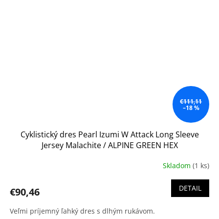
€111,11
–18 %
Cyklistický dres Pearl Izumi W Attack Long Sleeve
Jersey Malachite / ALPINE GREEN HEX
Skladom
(1 ks)
DETAIL
€90,46
Veľmi príjemný ľahký dres s dlhým rukávom.