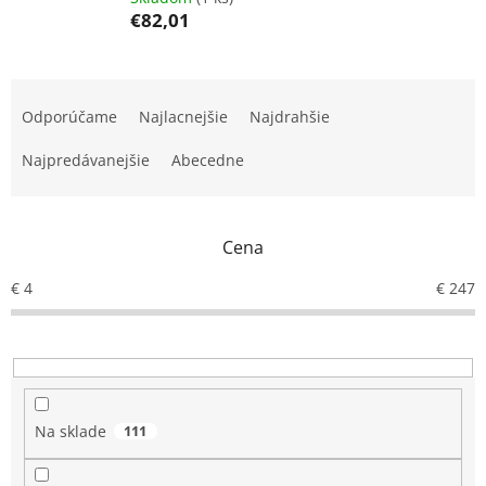
€82,01
R
a
Odporúčame
Najlacnejšie
Najdrahšie
d
e
Najpredávanejšie
Abecedne
n
i
e
Cena
p
r
€
4
€
247
o
d
u
k
t
o
Na sklade
111
v