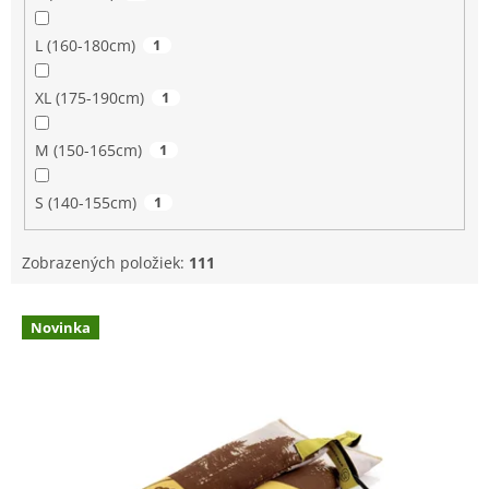
L (160-180cm)
1
XL (175-190cm)
1
M (150-165cm)
1
S (140-155cm)
1
Zobrazených položiek:
111
V
Novinka
ý
p
i
s
p
r
o