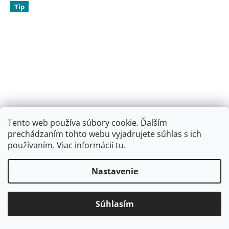
Tip
Tento web používa súbory cookie. Ďalším
prechádzaním tohto webu vyjadrujete súhlas s ich
€115,35
–11 %
používaním. Viac informácií
tu
.
Chránič chrbtice Dainese AUXAGON VEST acid-green
Nastavenie
Skladom
(1 ks)
Súhlasím
DETAIL
€102,62