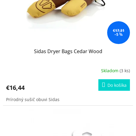
d
u
k
t
o
€17,31
–5 %
v
Sidas Dryer Bags Cedar Wood
Skladom
(3 ks)
Do košíka
€16,44
Prírodný sušič obuvi Sidas