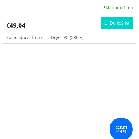
Skladom
(1 ks)
Do košíka
€49,04
Sušič obuvi Therm-ic Dryer V2 (230 V)
€28,81
–14 %