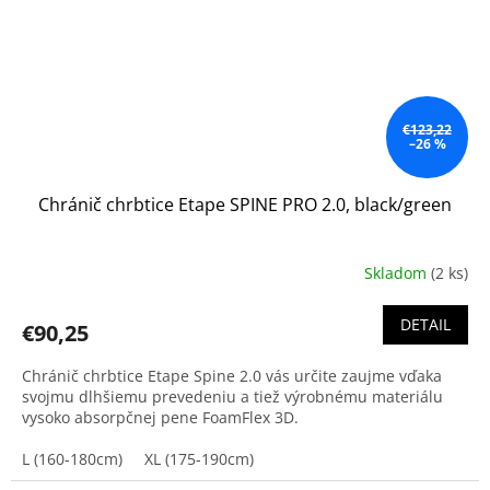
€123,22
–26 %
Chránič chrbtice Etape SPINE PRO 2.0, black/green
Skladom
(2 ks)
DETAIL
€90,25
Chránič chrbtice Etape Spine 2.0 vás určite zaujme vďaka
svojmu dlhšiemu prevedeniu a tiež výrobnému materiálu
vysoko absorpčnej pene FoamFlex 3D.
L (160-180cm)
XL (175-190cm)