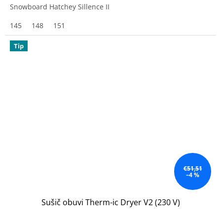
Snowboard Hatchey Sillence II
145
148
151
Tip
€51,51
–4 %
Sušič obuvi Therm-ic Dryer V2 (230 V)