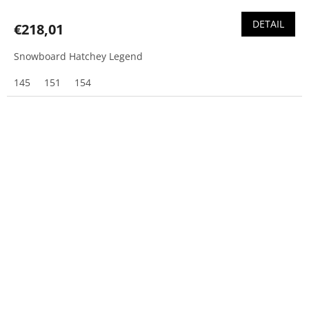
DETAIL
€218,01
Snowboard Hatchey Legend
145
151
154