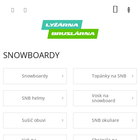
Prejsť
NÁKU
na
obsah
KOŠÍK
SNOWBOARDY
Snowboardy
Topánky na SNB
Vosk na
SNB helmy
snowboard
Sušič obuvi
SNB okuliare
Vak na
Chrániče na