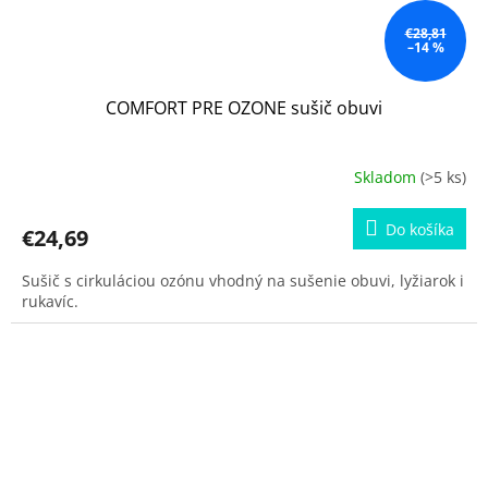
€28,81
–14 %
COMFORT PRE OZONE sušič obuvi
Skladom
(>5 ks)
Do košíka
€24,69
Sušič s cirkuláciou ozónu vhodný na sušenie obuvi, lyžiarok i
rukavíc.