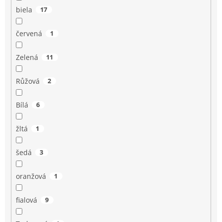
biela
17
červená
1
Zelená
11
Růžová
2
Bílá
6
žltá
1
šedá
3
oranžová
1
fialová
9