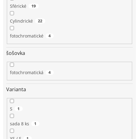
Sférické
19
Cylindrické
22
fotochromatické
4
šošovka
fotochromatická
4
Varianta
S
1
sada 8 ks
1
XS / S
1