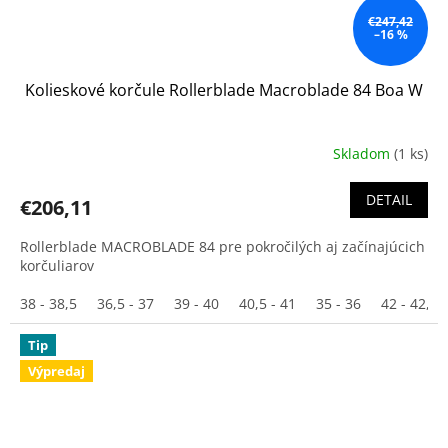
€247,42
–16 %
Kolieskové korčule Rollerblade Macroblade 84 Boa W
Skladom
(1 ks)
DETAIL
€206,11
Rollerblade MACROBLADE 84 pre pokročilých aj začínajúcich
korčuliarov
38 - 38,5
36,5 - 37
39 - 40
40,5 - 41
35 - 36
42 - 42,5
Tip
Výpredaj