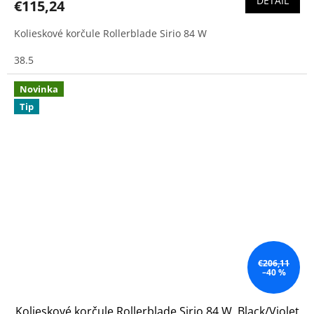
DETAIL
€115,24
Kolieskové korčule Rollerblade Sirio 84 W
38.5
Novinka
Tip
€206,11
–40 %
Kolieskové korčule Rollerblade Sirio 84 W, Black/Violet