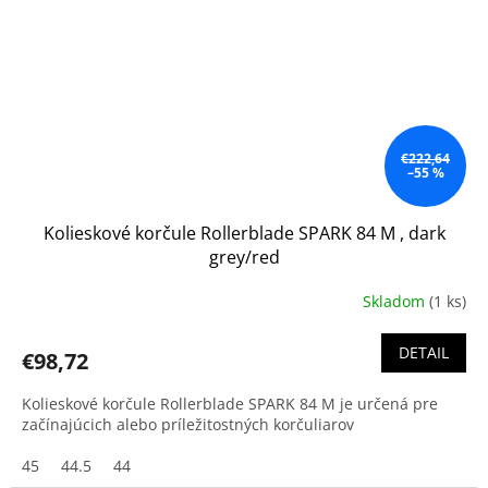
€222,64
–55 %
Kolieskové korčule Rollerblade SPARK 84 M , dark
grey/red
Skladom
(1 ks)
DETAIL
€98,72
Kolieskové korčule Rollerblade SPARK 84 M je určená pre
začínajúcich alebo príležitostných korčuliarov
45
44.5
44