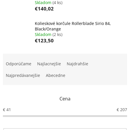
Skladom
(4 ks)
€140,02
Kolieskové korčule Rollerblade Sirio 84,
Black/Orange
Skladom
(2 ks)
€123,50
R
a
Odporúčame
Najlacnejšie
Najdrahšie
d
e
Najpredávanejšie
Abecedne
n
i
e
Cena
p
r
€
41
€
207
o
d
u