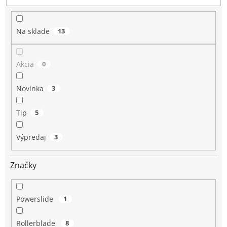
k
t
o
Na sklade
13
v
Akcia
0
Novinka
3
Tip
5
Výpredaj
3
Značky
Powerslide
1
Rollerblade
8