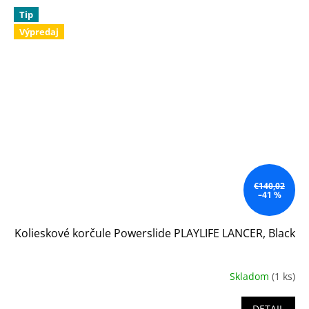
Tip
Výpredaj
€140,02
–41 %
Kolieskové korčule Powerslide PLAYLIFE LANCER, Black
Skladom
(1 ks)
DETAIL