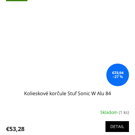
€73,94
–27 %
Kolieskové korčule Stuf Sonic W Alu 84
Skladom
(1 ks)
DETAIL
€53,28