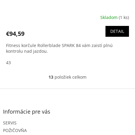
Skladom
(1 ks)
DETAIL
€94,59
Fitness korčule Rollerblade SPARK 84 vám zaistí plnú
kontrolu nad jazdou.
43
13
položiek celkom
O
v
l
Z
á
á
d
p
a
ä
Informácie pre vás
c
t
i
SERVIS
i
e
e
p
POŽIČOVŇA