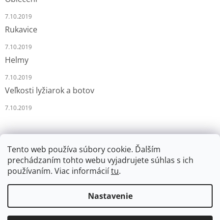
7.10.2019
Rukavice
7.10.2019
Helmy
7.10.2019
Veľkosti lyžiarok a botov
7.10.2019
Tento web používa súbory cookie. Ďalším
prechádzaním tohto webu vyjadrujete súhlas s ich
používaním. Viac informácií
tu
.
Vytvoril Shoptet
Nastavenie
Copyright 2026
LYŽÁRNA-BRUSLÁRNA
. Všetky práva