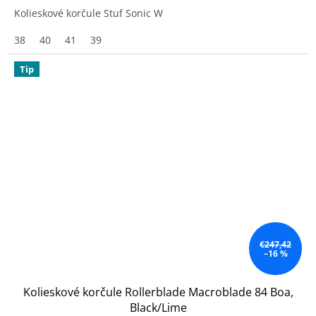
Kolieskové korčule Stuf Sonic W
38
40
41
39
Tip
€247,42
–16 %
Kolieskové korčule Rollerblade Macroblade 84 Boa,
Black/Lime