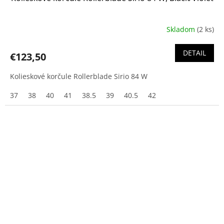
Skladom
(2 ks)
DETAIL
€123,50
Kolieskové korčule Rollerblade Sirio 84 W
37
38
40
41
38.5
39
40.5
42