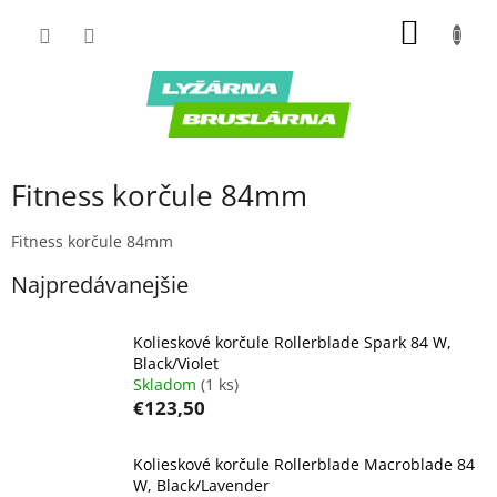
Prejsť
NÁKU
na
obsah
KOŠÍK
Fitness korčule 84mm
Fitness korčule 84mm
Najpredávanejšie
Kolieskové korčule Rollerblade Spark 84 W,
Black/Violet
Skladom
(1 ks)
€123,50
Kolieskové korčule Rollerblade Macroblade 84
W, Black/Lavender