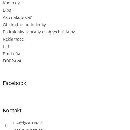
r
Kontakty
v
Blog
k
Ako nakupovať
y
v
Obchodné podmienky
ý
Podmienky ochrany osobných údajov
p
Reklamace
i
s
EET
u
Predajňa
DOPRAVA
Facebook
Kontakt
info
@
lyzarna.cz