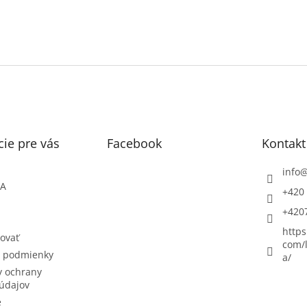
ie pre vás
Facebook
Kontakt
info
ŇA
+420 
+420
https
ovať
com/l
 podmienky
a/
 ochrany
údajov
e