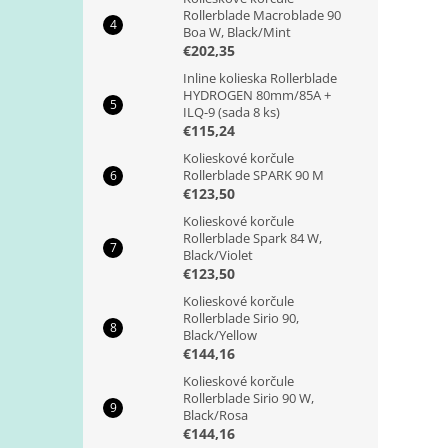
Rollerblade Macroblade 90
Boa W, Black/Mint
€202,35
Inline kolieska Rollerblade
HYDROGEN 80mm/85A +
ILQ-9 (sada 8 ks)
€115,24
Kolieskové korčule
Rollerblade SPARK 90 M
€123,50
Kolieskové korčule
Rollerblade Spark 84 W,
Black/Violet
€123,50
Kolieskové korčule
Rollerblade Sirio 90,
Black/Yellow
€144,16
Kolieskové korčule
Rollerblade Sirio 90 W,
Black/Rosa
€144,16