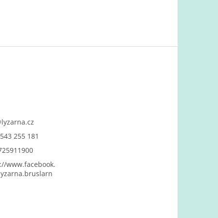
@
lyzarna.cz
543 255 181
725911900
://www.facebook.
yzarna.bruslarn