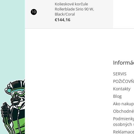
Kolieskové korčule
Rollerblade Sirio 90 W,
Black/Coral
€144,16
Z
á
p
ä
t
Informác
i
e
SERVIS
POŽIČOV
Kontakty
Blog
Ako nakup
Obchodné
Podmienky
osobných 
Reklamac