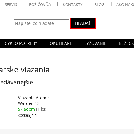
SERVIS
POŽIČOVŇA
KONTAKTY
BLOG
AKO NAK
HĽADAŤ
CYKLO POTREBY
OKULIEARE
LYŽOVANIE
BEŽECK
arske viazania
edávanejšie
Viazanie Atomic
Warden 13
Skladom
(1 ks)
€206,11