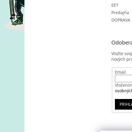
EET
Predajňa
DOPRAVA
Odobera
Vložte svo
nových pr
Email
Vložením
osobnýc
PRIHL