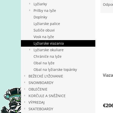
a
Lyžiarky
Odpo
d
Prilby na lyže
e
Doplnky
V
n
Lyžiarske palice
ý
i
Sušiče obuvi
p
e
i
p
Vosk na lyže
s
r
Lyžiarske viazania
p
o
Lyžiarske okuliare
r
d
Chrániče na lyže
o
u
Obal na lyže
d
k
u
t
Obal na lyžiarske topánky
k
Viaz
o
BEŽECKÉ LYŽOVANIE
t
v
SNOWBOARDY
o
OBLEČENIE
v
KORČULE A SNĚŽNICE
VÝPREDAJ
€20
SKATEBOARDY