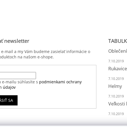
ť newsletter
TABULK
Oblečení
j e-mail a my Vám budeme zasielať informácie o
oduktoch na našom e-shope.
7.10.2019
Rukavice
7.10.2019
 e-mailu súhlasíte s
podmienkami ochrany
Helmy
h údajov
7.10.2019
ÁSIŤ SA
Veľkosti 
7.10.2019