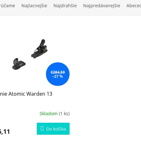
rúčame
Najlacnejšie
Najdrahšie
Najpredávanejšie
Abece
€284,59
–27 %
anie Atomic Warden 13
Skladom
(1 ks)
Do košíka
6,11