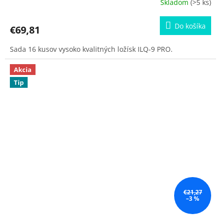
Skladom
(>5 ks)
Do košíka
€69,81
Sada 16 kusov vysoko kvalitných ložísk ILQ-9 PRO.
Akcia
Tip
€21,27
–3 %