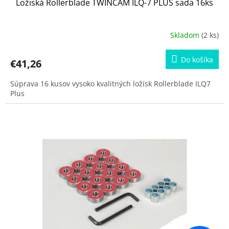
Ložiská Rollerblade TWINCAM ILQ-7 PLUS sada 16ks
Skladom
(2 ks)
Do košíka
€41,26
Súprava 16 kusov vysoko kvalitných ložísk Rollerblade ILQ7
Plus