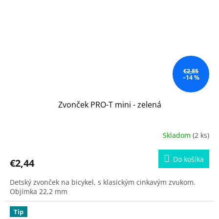
€2,85
–14 %
Zvonček PRO-T mini - zelená
Skladom
(2 ks)
Do košíka
€2,44
Detský zvonček na bicykel, s klasickým cinkavým zvukom.
Objímka 22,2 mm
Tip