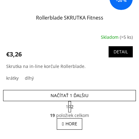
–20 %
Rollerblade SKRUTKA Fitness
Skladom
(>5 ks)
Priemerné
hodnotenie
produktu
DETAIL
€3,26
je
3,7
Skrutka na in-line korčule Rollerblade.
z
5
krátky
dlhý
hviezdičiek.
NAČÍTAŤ 1 ĎALŠIU
S
1
2
t
O
r
19
položiek celkom
v
á
l
HORE
n
á
k
o
d