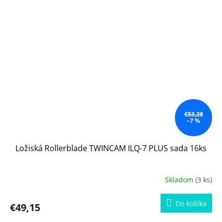
€53,28
–7 %
Ložiská Rollerblade TWINCAM ILQ-7 PLUS sada 16ks
Skladom
(3 ks)
Do košíka
€49,15