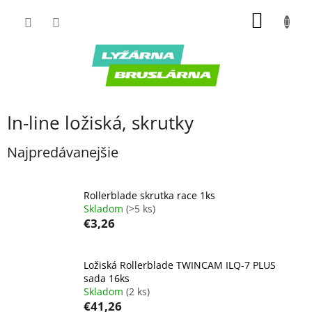
Prejsť
NÁKU
na
obsah
KOŠÍK
In-line ložiská, skrutky
Najpredávanejšie
Rollerblade skrutka race 1ks
Skladom
(>5 ks)
€3,26
Ložiská Rollerblade TWINCAM ILQ-7 PLUS
sada 16ks
Skladom
(2 ks)
€41,26