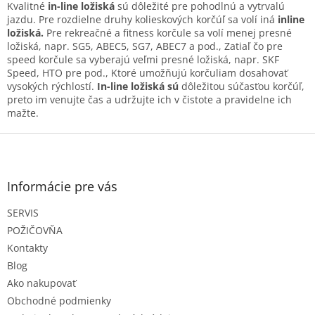
v
a
Kvalitné
in-line ložiská
sú dôležité pre pohodlnú a vytrvalú
a
c
jazdu. Pre rozdielne druhy kolieskových korčúľ sa volí iná
inline
n
i
ložiská.
Pre rekreačné a fitness korčule sa volí menej presné
i
e
ložiská, napr. SG5, ABEC5, SG7, ABEC7 a pod., Zatiaľ čo pre
e
p
speed korčule sa vyberajú veľmi presné ložiská, napr. SKF
r
Speed, HTO pre pod., Ktoré umožňujú korčuliam dosahovať
v
vysokých rýchlostí.
In-line ložiská sú
dôležitou súčasťou korčúľ,
k
preto im venujte čas a udržujte ich v čistote a pravidelne ich
y
mažte.
v
Z
ý
p
á
i
p
s
ä
Informácie pre vás
u
t
SERVIS
i
e
POŽIČOVŇA
Kontakty
Blog
Ako nakupovať
Obchodné podmienky