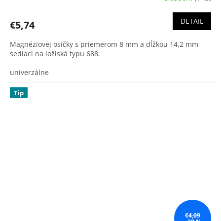
DETAIL
€5,74
Magnéziovej osičky s priemerom 8 mm a dĺžkou 14,2 mm
sediaci na ložiská typu 688.
univerzálne
Tip
€4,09