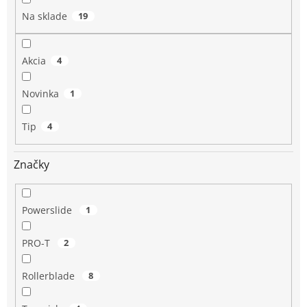
o
Na sklade
19
v
Akcia
4
Novinka
1
Tip
4
Značky
Powerslide
1
PRO-T
2
Rollerblade
8