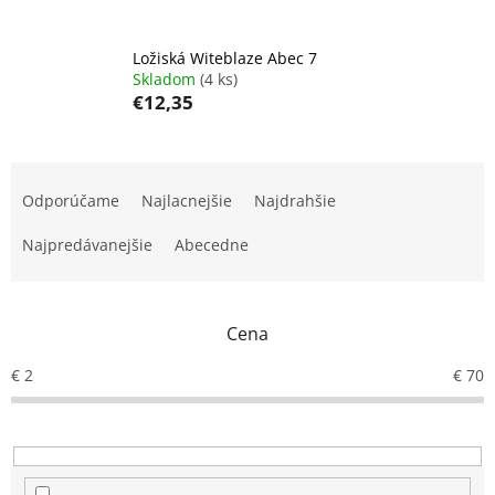
Ložiská Witeblaze Abec 7
Skladom
(4 ks)
€12,35
R
a
Odporúčame
Najlacnejšie
Najdrahšie
d
e
Najpredávanejšie
Abecedne
n
i
e
Cena
p
r
€
2
€
70
o
d
u
k
t