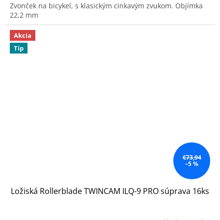
Zvonček na bicykel, s klasickým cinkavým zvukom. Objímka
22,2 mm
Akcia
Tip
€73,94
–5 %
Ložiská Rollerblade TWINCAM ILQ-9 PRO súprava 16ks