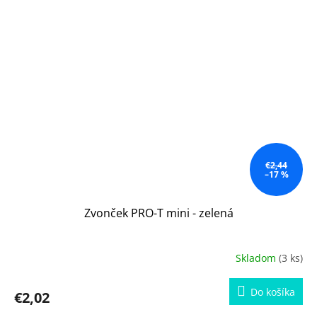
€2,44
–17 %
Zvonček PRO-T mini - zelená
Skladom
(3 ks)
Do košíka
€2,02