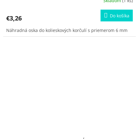
Skladom
(1 ks)
Do košíka
€3,26
Náhradná oska do kolieskových korčulí s priemerom 6 mm