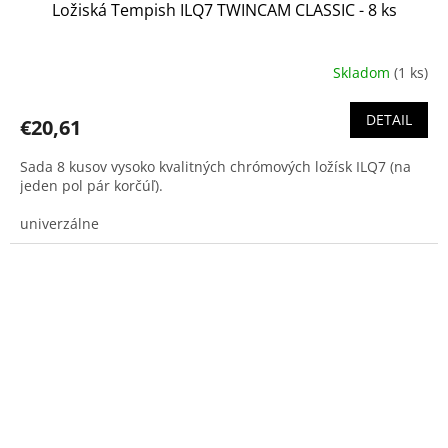
Ložiská Tempish ILQ7 TWINCAM CLASSIC - 8 ks
Skladom
(1 ks)
DETAIL
€20,61
Sada 8 kusov vysoko kvalitných chrómových ložísk ILQ7 (na
jeden pol pár korčúľ).
univerzálne