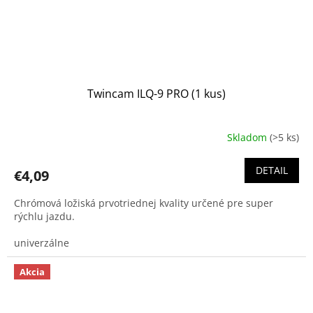
Twincam ILQ-9 PRO (1 kus)
Skladom
(>5 ks)
DETAIL
€4,09
Chrómová ložiská prvotriednej kvality určené pre super
rýchlu jazdu.
univerzálne
Akcia