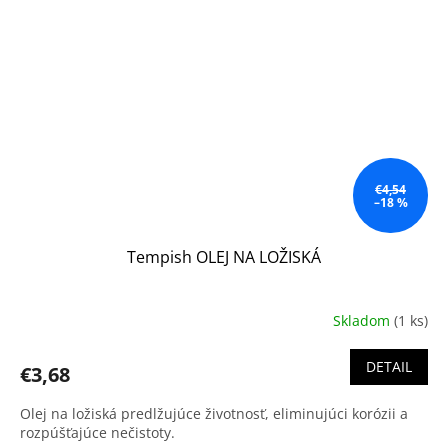
€4,54
–18 %
Tempish OLEJ NA LOŽISKÁ
Skladom
(1 ks)
DETAIL
€3,68
Olej na ložiská predlžujúce životnosť, eliminujúci korózii a
rozpúšťajúce nečistoty.