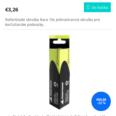
Do košíka
€3,26
Rollerblade skrutka Race 1ks Jednostranná skrutka pre
korčuliarske podvozky.
€53,28
–22 %