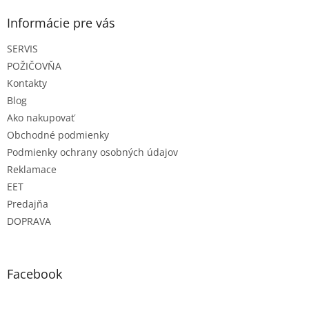
k
p
y
ä
Informácie pre vás
v
t
ý
SERVIS
i
p
e
i
POŽIČOVŇA
s
Kontakty
u
Blog
Ako nakupovať
Obchodné podmienky
Podmienky ochrany osobných údajov
Reklamace
EET
Predajňa
DOPRAVA
Facebook