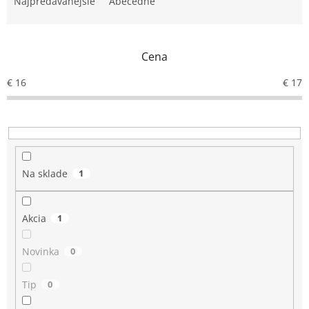
e
Najpredávanejšie
Abecedne
n
i
e
Cena
p
r
€
16
€
17
o
d
u
k
t
o
Na sklade
1
v
Akcia
1
Novinka
0
Tip
0