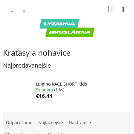
Prejsť
NÁKU
na
obsah
KOŠÍK
Kraťasy a nohavice
Najpredávanejšie
Luigino RACE SHORT Kids
Skladom
(1 ks)
€16,44
R
a
Odporúčame
Najlacnejšie
Najdrahšie
d