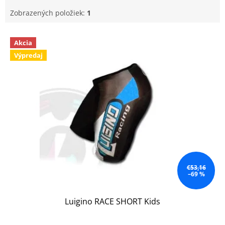
Zobrazených položiek:
1
V
Akcia
ý
Výpredaj
p
i
s
p
r
o
d
u
k
t
o
€53,16
–69 %
v
Luigino RACE SHORT Kids