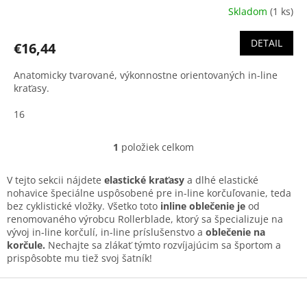
Skladom
(1 ks)
DETAIL
€16,44
Anatomicky tvarované, výkonnostne orientovaných in-line
kraťasy.
16
1
položiek celkom
O
v
l
V tejto sekcii nájdete
elastické kraťasy
a dlhé elastické
á
nohavice špeciálne uspôsobené pre in-line korčuľovanie, teda
d
bez cyklistické vložky. Všetko toto
inline oblečenie je
od
a
renomovaného výrobcu Rollerblade, ktorý sa špecializuje na
c
vývoj in-line korčulí, in-line príslušenstvo a
oblečenie na
i
korčule.
Nechajte sa zlákať týmto rozvíjajúcim sa športom a
e
prispôsobte mu tiež svoj šatník!
p
r
Z
v
á