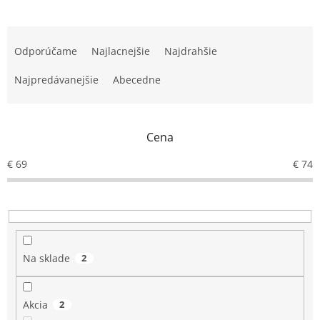
R
a
Odporúčame
Najlacnejšie
Najdrahšie
d
e
Najpredávanejšie
Abecedne
n
i
e
Cena
p
r
€
69
€
74
o
d
u
k
t
o
Na sklade
2
v
Akcia
2