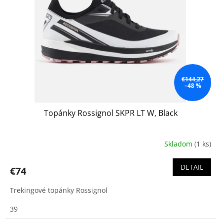
p
r
o
d
u
k
t
o
€144,27
–48 %
v
Topánky Rossignol SKPR LT W, Black
Skladom
(1 ks)
DETAIL
€74
Trekingové topánky Rossignol
39