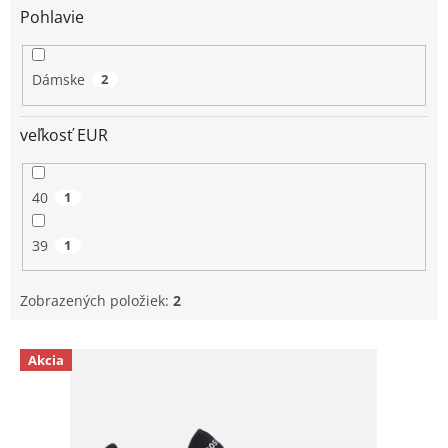
Pohlavie
Dámske
2
veľkosť EUR
40
1
39
1
Zobrazených položiek:
2
V
Akcia
ý
p
i
s