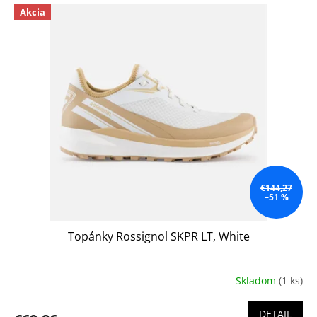
Akcia
€144,27
–51 %
Topánky Rossignol SKPR LT, White
Skladom
(1 ks)
DETAIL