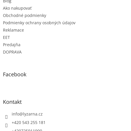
Blog
i
Ako nakupovať
s
u
Obchodné podmienky
Podmienky ochrany osobných údajov
Reklamace
EET
Predajňa
DOPRAVA
Facebook
Kontakt
info
@
lyzarna.cz
+420 543 255 181
+420725911900