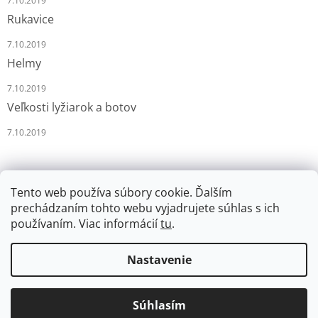
7.10.2019
Rukavice
7.10.2019
Helmy
7.10.2019
Veľkosti lyžiarok a botov
7.10.2019
Tento web používa súbory cookie. Ďalším
prechádzaním tohto webu vyjadrujete súhlas s ich
používaním. Viac informácií
tu
.
Vytvoril Shoptet
Nastavenie
Copyright 2026
LYŽÁRNA-BRUSLÁRNA
. Všetky práva
Súhlasím
vyhradené.