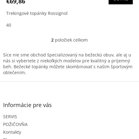
€69,86
Trekingové topánky Rossignol
40
2
položiek celkom
O
v
l
Síce nie sme obchod špecializovaný na bežeckú obuv, ale aj u
á
nás si vyberiete z niekoľkých modelov pre kvalitný a príjemný
d
beh. Bežecké topánky môžete skombinovať s našim športovým
a
oblečením.
c
i
Z
e
á
p
p
r
ä
Informácie pre vás
v
t
k
SERVIS
i
y
e
v
POŽIČOVŇA
ý
Kontakty
p