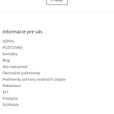
n
l
k
o
á
v
Z
d
a
a
á
n
c
p
i
i
ä
e
Informácie pre vás
e
t
p
SERVIS
i
r
e
POŽIČOVŇA
v
k
Kontakty
y
Blog
v
Ako nakupovať
ý
p
Obchodné podmienky
i
Podmienky ochrany osobných údajov
s
Reklamace
u
EET
Predajňa
DOPRAVA