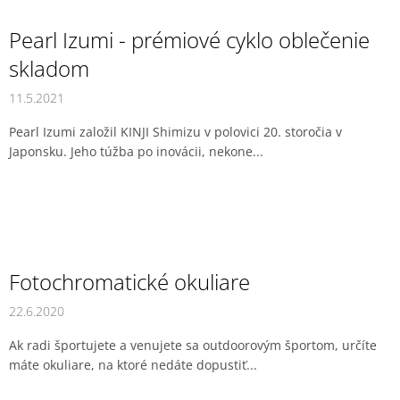
Pearl Izumi - prémiové cyklo oblečenie
skladom
11.5.2021
Pearl Izumi založil KINJI Shimizu v polovici 20. storočia v
Japonsku. Jeho túžba po inovácii, nekone...
Fotochromatické okuliare
22.6.2020
Ak radi športujete a venujete sa outdoorovým športom, určíte
máte okuliare, na ktoré nedáte dopustiť...