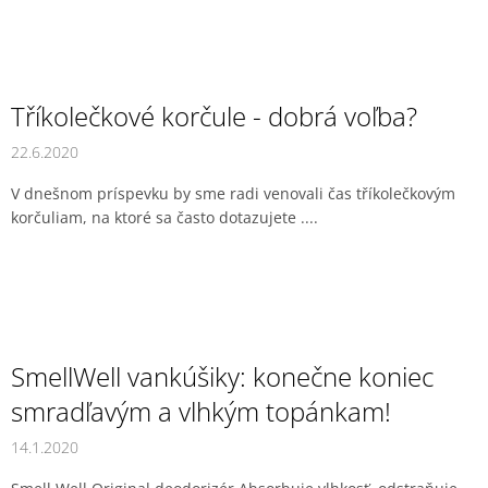
Tříkolečkové korčule - dobrá voľba?
22.6.2020
V dnešnom príspevku by sme radi venovali čas tříkolečkovým
korčuliam, na ktoré sa často dotazujete ....
SmellWell vankúšiky: konečne koniec
smradľavým a vlhkým topánkam!
14.1.2020