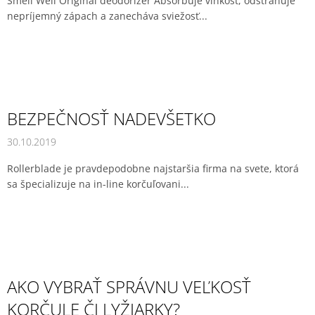
Smell Well Original deodorizér Absorbuje vlhkosť, odstraňuje
nepríjemný zápach a zanecháva sviežosť...
BEZPEČNOSŤ NADEVŠETKO
30.10.2019
Rollerblade je pravdepodobne najstaršia firma na svete, ktorá
sa špecializuje na in-line korčuľovani...
AKO VYBRAŤ SPRÁVNU VEĽKOSŤ
KORČULE ČI LYŽIARKY?