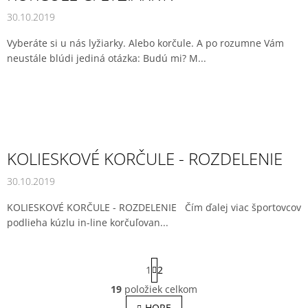
30.10.2019
Vyberáte si u nás lyžiarky. Alebo korčule. A po rozumne Vám
neustále blúdi jediná otázka: Budú mi? M...
KOLIESKOVÉ KORČULE - ROZDELENIE
30.10.2019
KOLIESKOVÉ KORČULE - ROZDELENIE Čím ďalej viac športovcov
podlieha kúzlu in-line korčuľovan...
S
1
2
t
r
19
položiek celkom
O
á
v
HORE