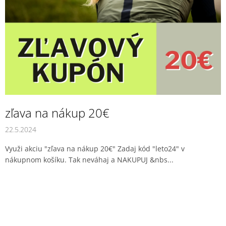
v
zľava na nákup 20€
22.5.2024
Využi akciu "zľava na nákup 20€" Zadaj kód "leto24" v
nákupnom košíku. Tak neváhaj a NAKUPUJ &nbs...