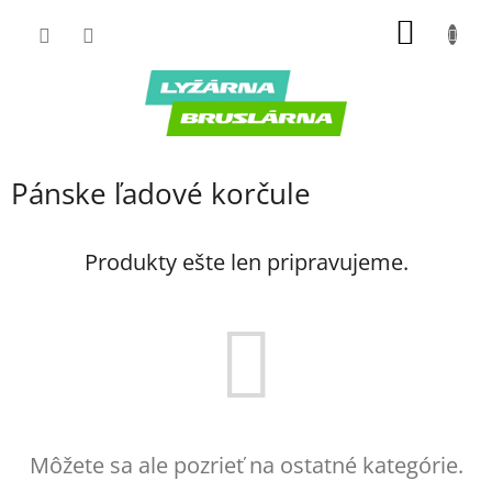
Prejsť
NÁKU
na
obsah
KOŠÍK
Pánske ľadové korčule
Produkty ešte len pripravujeme.
Môžete sa ale pozrieť na ostatné kategórie.