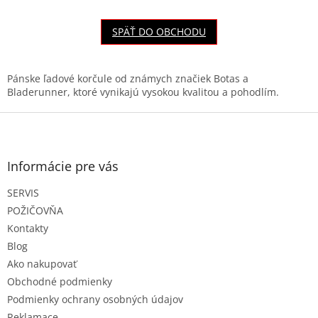
SPÄŤ DO OBCHODU
Pánske ľadové korčule od známych značiek Botas a
Bladerunner, ktoré vynikajú vysokou kvalitou a pohodlím.
Z
á
p
ä
Informácie pre vás
t
SERVIS
i
e
POŽIČOVŇA
Kontakty
Blog
Ako nakupovať
Obchodné podmienky
Podmienky ochrany osobných údajov
Reklamace