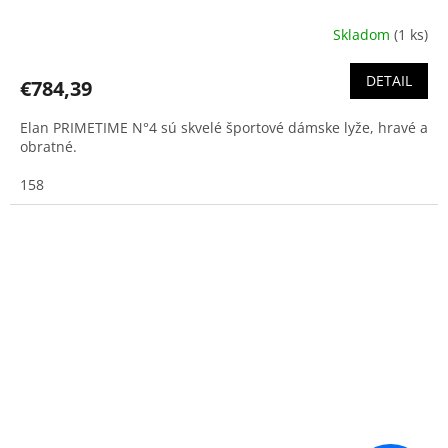
Skladom
(1 ks)
DETAIL
€784,39
Elan PRIMETIME N°4 sú skvelé športové dámske lyže, hravé a
obratné.
158