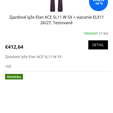
€776,13
–46 %
Zjazdové lyže Elan ACE SL11 W SX + viazanie ELX11
26/27, Testované
Skladom
(1 ks)
DETAIL
€412,64
Zjazdové lyže Elan ACE SL11 W SX
160
Novinka