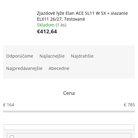
Zjazdové lyže Elan ACE SL11 W SX + viazanie
ELX11 26/27, Testované
Skladom
(1 ks)
€412,64
R
a
Odporúčame
Najlacnejšie
Najdrahšie
d
e
Najpredávanejšie
Abecedne
n
i
e
Cena
p
r
€
164
€
785
o
d
u
k
t