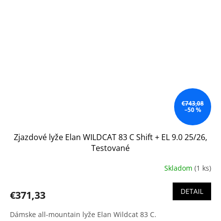
€743,08
–50 %
Zjazdové lyže Elan WILDCAT 83 C Shift + EL 9.0 25/26,
Testované
Skladom
(1 ks)
DETAIL
€371,33
Dámske all-mountain lyže Elan Wildcat 83 C.