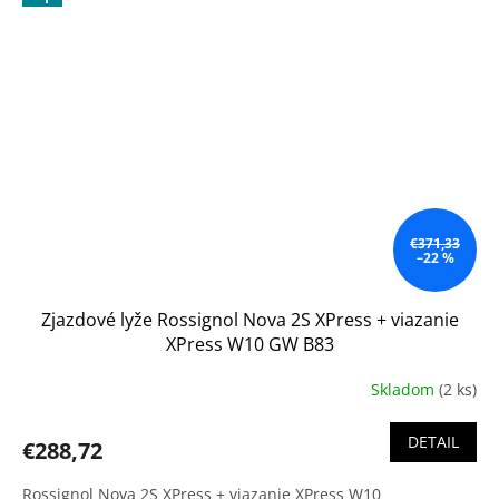
€371,33
–22 %
Zjazdové lyže Rossignol Nova 2S XPress + viazanie
XPress W10 GW B83
Skladom
(2 ks)
DETAIL
€288,72
Rossignol Nova 2S XPress + viazanie XPress W10