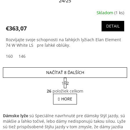
24/25
Skladom
(1 ks)
DETAIL
€363,07
Rozvíjajte svoje schopnosti na ľahkých lyžiach Elan Element
74 W White LS pre ľahké oblúky.
160
146
NAČÍTAŤ 8 ĎALŠÍCH
S
1
2
t
O
r
26
položiek celkom
v
á
l
HORE
n
á
k
o
d
v
a
Dámske lyže
sú špeciálne navrhnuté pre dámsky štýl jazdy, sú
a
c
mäkšie a ľahko točivé, lebo dámy nedisponujú takou silou. Lyže
n
i
sú tiež prispôsobené štýlu jazdy v tom zmysle, že dámy jazdia
i