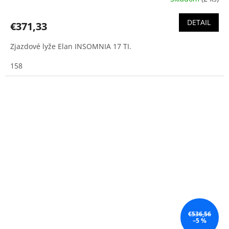
DETAIL
€371,33
Zjazdové lyže Elan INSOMNIA 17 TI.
158
€536,56
–5 %