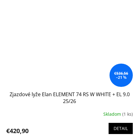
€536,56
–21 %
Zjazdové lyže Elan ELEMENT 74 RS W WHITE + EL 9.0
25/26
Skladom
(1 ks)
DETAIL
€420,90