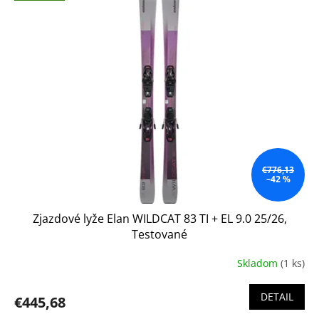
ý
p
i
s
p
r
o
d
u
k
t
o
€776,13
–42 %
v
Zjazdové lyže Elan WILDCAT 83 TI + EL 9.0 25/26,
Testované
Skladom
(1 ks)
DETAIL
€445,68