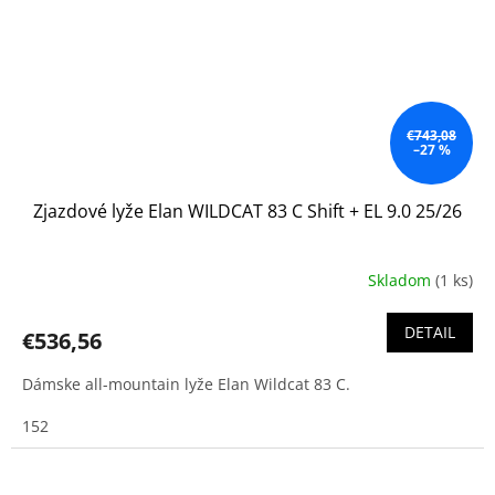
€743,08
–27 %
Zjazdové lyže Elan WILDCAT 83 C Shift + EL 9.0 25/26
Skladom
(1 ks)
DETAIL
€536,56
Dámske all-mountain lyže Elan Wildcat 83 C.
152