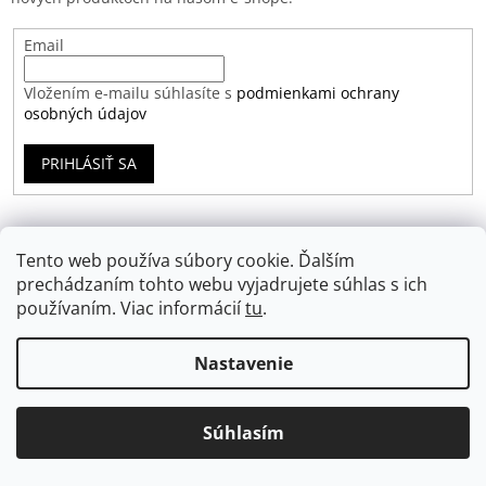
Email
Vložením e-mailu súhlasíte s
podmienkami ochrany
osobných údajov
PRIHLÁSIŤ SA
TABULKY VELIKOSTÍ
Tento web používa súbory cookie. Ďalším
prechádzaním tohto webu vyjadrujete súhlas s ich
Oblečení
používaním. Viac informácií
tu
.
7.10.2019
Rukavice
Nastavenie
7.10.2019
Helmy
Súhlasím
7.10.2019