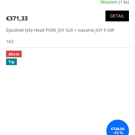
Skladom
(1 ks)
DETAIL
€371,33
Zjazdové lyže Head PURE JOY SLR + viazanie JOY 9 GW
163
Akcia
Tip
€726,56
–43 %