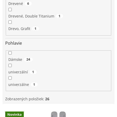
Drevené
6
Drevené, Double Titanium
1
Drevo, Grafit
1
Pohlavie
Dámske
24
univerzální
1
univerzálne
1
Zobrazených položiek:
26
V
Novinka