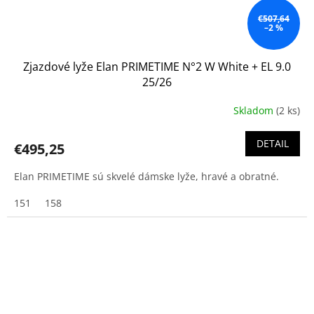
€507,64
–2 %
Zjazdové lyže Elan PRIMETIME N°2 W White + EL 9.0
25/26
Skladom
(2 ks)
DETAIL
€495,25
Elan PRIMETIME sú skvelé dámske lyže, hravé a obratné.
151
158