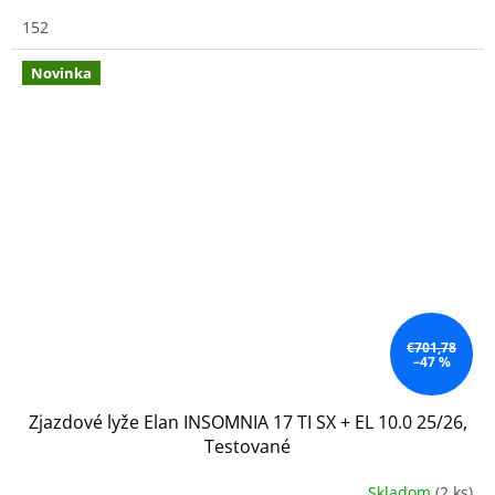
152
Novinka
€701,78
–47 %
Zjazdové lyže Elan INSOMNIA 17 TI SX + EL 10.0 25/26,
Testované
Skladom
(2 ks)