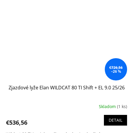
€726,56
–26 %
Zjazdové lyže Elan WILDCAT 80 TI Shift + EL 9.0 25/26
Skladom
(1 ks)
DETAIL
€536,56