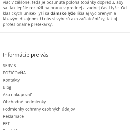
e
viac v záklone, teda je posunutá poloha topánky dopredu, aby
e
p
sa tlak lepšie rozložil na hranu v prednej a zadnej časti lyže. Od
r
klasických unisex lyží sa
dámske lyže
líšia aj vycibreným a
v
lákavým dizajnom. U nás si vyberú ako začiatočníčky, tak aj
k
profesionálne pretekárky.
y
Z
v
ý
á
p
p
i
ä
Informácie pre vás
s
t
u
SERVIS
i
e
POŽIČOVŇA
Kontakty
Blog
Ako nakupovať
Obchodné podmienky
Podmienky ochrany osobných údajov
Reklamace
EET