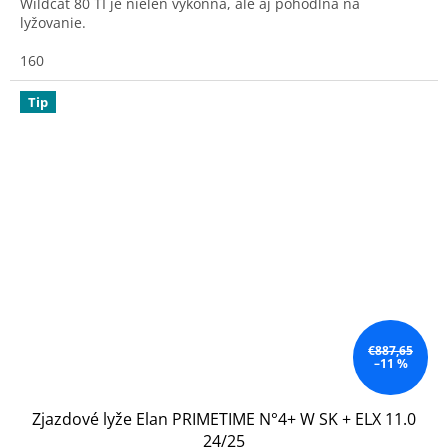
Wildcat 80 TI je nielen výkonná, ale aj pohodlná na
lyžovanie.
160
Tip
€887,65
–11 %
Zjazdové lyže Elan PRIMETIME N°4+ W SK + ELX 11.0
24/25