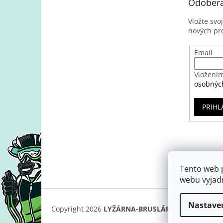
Odobera
Vložte svo
nových pr
Email
Vložením
osobnýc
PRIHL
Tento web 
webu vyjadr
Nastave
Copyright 2026
LYŽÁRNA-BRUSLÁRNA
. Všetky prá