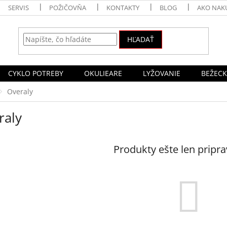
SERVIS
POŽIČOVŇA
KONTAKTY
BLOG
AKO NAK
HĽADAŤ
CYKLO POTREBY
OKULIEARE
LYŽOVANIE
BEŽECK
Overaly
raly
Produkty ešte len pripr