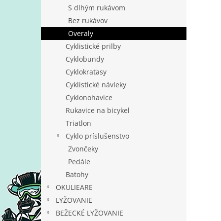
S dlhým rukávom
Bez rukávov
Overaly
Cyklistické prilby
Cyklobundy
Cyklokraťasy
Cyklistické návleky
Cyklonohavice
Rukavice na bicykel
Triatlon
Cyklo príslušenstvo
Zvončeky
Pedále
Batohy
OKULIEARE
LYŽOVANIE
BEŽECKÉ LYŽOVANIE