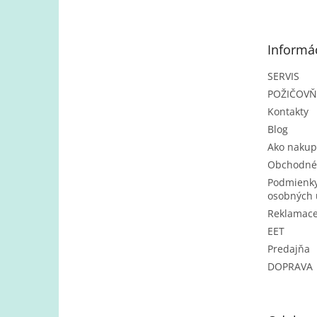
p
ä
t
Informác
i
e
SERVIS
POŽIČOV
Kontakty
Blog
Ako nakup
Obchodné
Podmienky
osobných 
Reklamac
EET
Predajňa
DOPRAVA