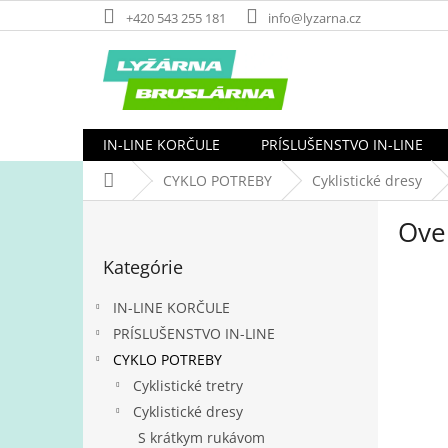
Prejsť
+420 543 255 181
info@lyzarna.cz
na
obsah
IN-LINE KORČULE
PRÍSLUŠENSTVO IN-LINE
Domov
CYKLO POTREBY
Cyklistické dresy
B
Ove
o
Preskočiť
č
Kategórie
kategórie
n
ý
IN-LINE KORČULE
p
PRÍSLUŠENSTVO IN-LINE
a
CYKLO POTREBY
n
e
Cyklistické tretry
l
Cyklistické dresy
S krátkym rukávom