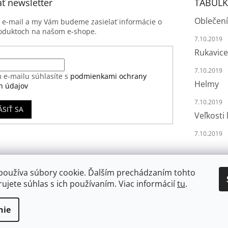
ť newsletter
TABULK
Oblečení
j e-mail a my Vám budeme zasielať informácie o
oduktoch na našom e-shope.
7.10.2019
Rukavice
7.10.2019
 e-mailu súhlasíte s
podmienkami ochrany
Helmy
h údajov
7.10.2019
ÁSIŤ SA
Veľkosti 
7.10.2019
používa súbory cookie. Ďalším prechádzaním tohto
ujete súhlas s ich používaním. Viac informácií
tu
.
nie
va vyhradené.