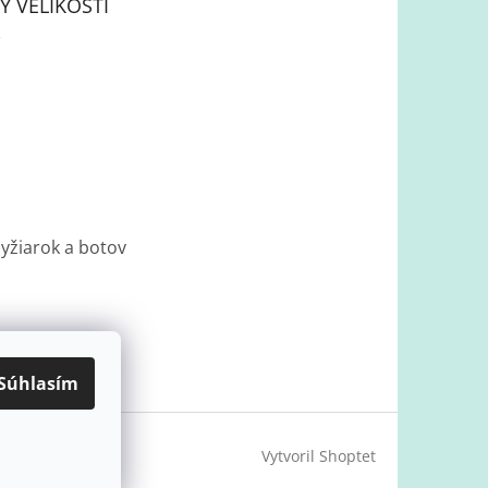
Y VELIKOSTÍ
lyžiarok a botov
Súhlasím
Vytvoril Shoptet