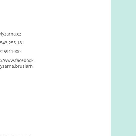
@
lyzarna.cz
543 255 181
725911900
://www.facebook.
yzarna.bruslarn