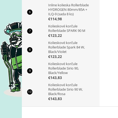
Inline kolieska Rollerblade
HYDROGEN 80mm/85A +
ILQ-9 (sada 8 ks)
€114,98
Kolieskové korčule
Rollerblade SPARK 90 M
€123,22
Kolieskové korčule
Rollerblade Spark 84 W,
Black/Violet
€123,22
Kolieskové korčule
Rollerblade Sirio 90,
Black/Yellow
€143,83
Kolieskové korčule
Rollerblade Sirio 90 W,
Black/Rosa
€143,83
Z
á