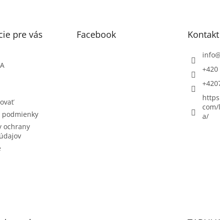
ie pre vás
Facebook
Kontakt
info
ŇA
+420 
+420
https
ovať
com/l
 podmienky
a/
 ochrany
údajov
e