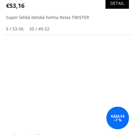
DETAIL
€53,16
Super ľahká detská helma Relax TWISTER
S / 53-56
XS / 49-52
€222,13
–7 %