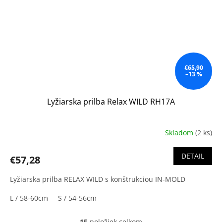
€65,90
–13 %
Lyžiarska prilba Relax WILD RH17A
Skladom
(2 ks)
DETAIL
€57,28
Lyžiarska prilba RELAX WILD s konštrukciou IN-MOLD
L / 58-60cm
S / 54-56cm
15
položiek celkom