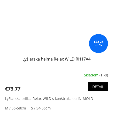
€78,26
–5 %
Lyžiarska helma Relax WILD RH17A4
Skladom
(1 ks)
DETAIL
€73,77
Lyžiarska prilba Relax WILD s konštrukciou IN-MOLD
M / 56-58cm
S / 54-56cm