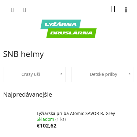
Prejsť
NÁKU
na
obsah
KOŠÍK
SNB helmy
Crazy uši
Detské prilby
Najpredávanejšie
Lyžiarska prilba Atomic SAVOR R, Grey
Skladom
(1 ks)
€102,62