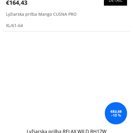
DETAIL
€164,43
Lyžiarska prilba Mango CUSNA PRO
XL/61-64
€82,38
–10 %
Lyžiarska prilba RELAX WILD RH17W