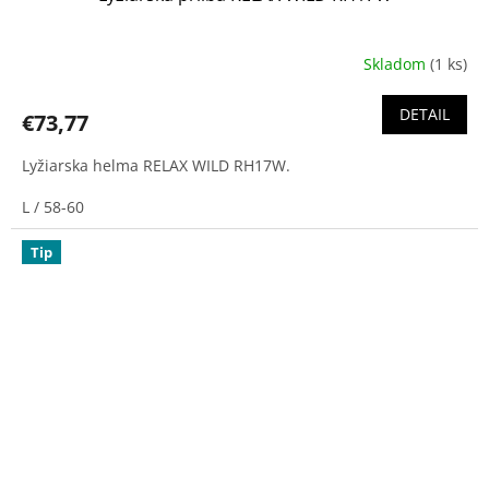
Skladom
(1 ks)
DETAIL
€73,77
Lyžiarska helma RELAX WILD RH17W.
L / 58-60
Tip