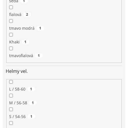
šedá
1
fialová
2
tmavo modrá
1
Khaki
1
tmavofialová
1
Helmy vel.
L / 58-60
1
M / 56-58
1
S / 54-56
1