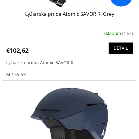
v
Lyžiarska prilba Atomic SAVOR R, Grey
Skladom
(1 ks)
DETAIL
€102,62
Lyžiarska prilba Atomic SAVOR R
M / 55-59