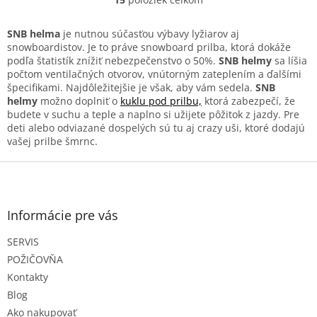
O
v
l
SNB helma
je nutnou súčasťou výbavy lyžiarov aj
á
snowboardistov. Je to práve snowboard prilba, ktorá dokáže
d
podľa štatistík znížiť nebezpečenstvo o 50%.
SNB helmy
sa líšia
a
počtom ventilačných otvorov, vnútorným zateplením a ďalšími
c
špecifikami. Najdôležitejšie je však, aby vám sedela.
SNB
i
helmy
možno doplniť o
kuklu pod prilbu,
ktorá zabezpečí, že
e
budete v suchu a teple a naplno si užijete pôžitok z jazdy. Pre
p
deti alebo odviazané dospelých sú tu aj crazy uši, ktoré dodajú
r
vašej prilbe šmrnc.
v
k
Z
y
á
v
p
ý
ä
Informácie pre vás
p
t
i
SERVIS
i
s
e
u
POŽIČOVŇA
Kontakty
Blog
Ako nakupovať