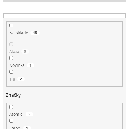
d
u
k
t
o
Na sklade
15
v
Akcia
0
Novinka
1
Tip
2
Značky
Atomic
5
Etape
1