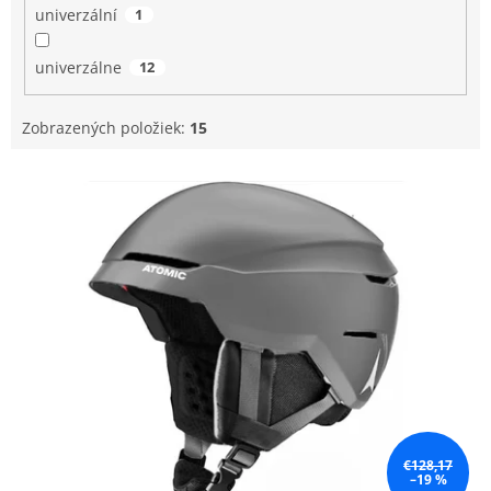
univerzální
1
univerzálne
12
Zobrazených položiek:
15
V
ý
p
i
s
p
r
o
d
u
k
t
o
€128,17
–19 %