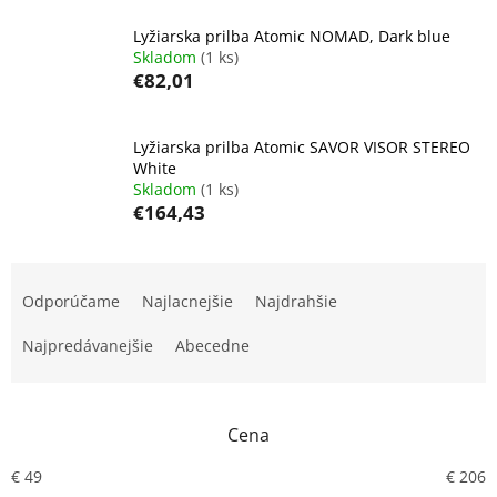
Lyžiarska prilba Atomic NOMAD, Dark blue
Skladom
(1 ks)
€82,01
Lyžiarska prilba Atomic SAVOR VISOR STEREO
White
Skladom
(1 ks)
€164,43
R
a
Odporúčame
Najlacnejšie
Najdrahšie
d
e
Najpredávanejšie
Abecedne
n
i
e
Cena
p
r
€
49
€
206
o