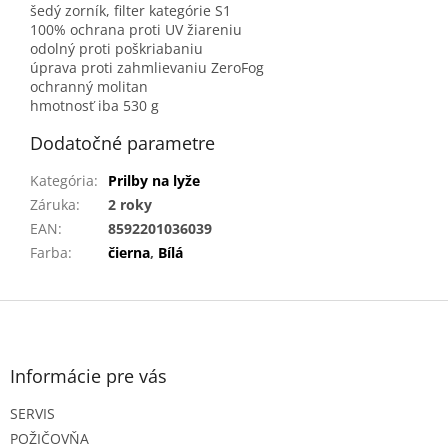
šedý zorník, filter kategórie S1
100% ochrana proti UV žiareniu
odolný proti poškriabaniu
úprava proti zahmlievaniu ZeroFog
ochranný molitan
hmotnosť iba 530 g
Dodatočné parametre
Kategória
:
Prilby na lyže
Záruka
:
2 roky
EAN
:
8592201036039
Farba
:
čierna
,
Bílá
Z
á
p
ä
Informácie pre vás
t
SERVIS
i
e
POŽIČOVŇA