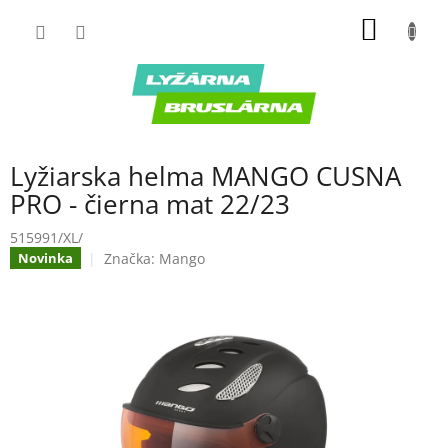
Prejsť
NÁKU
na
obsah
KOŠÍK
Lyžiarska helma MANGO CUSNA
PRO - čierna mat 22/23
515991/XL/
Značka:
Mango
Novinka