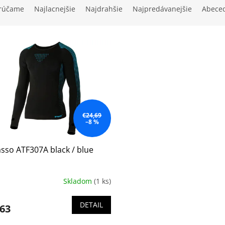
rúčame
Najlacnejšie
Najdrahšie
Najpredávanejšie
Abece
€24,69
–8 %
sso ATF307A black / blue
Skladom
(1 ks)
DETAIL
,63