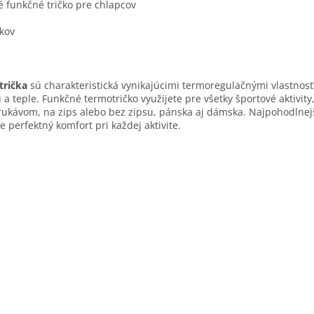
é funkčné tričko pre chlapcov
okov
O
v
trička
sú charakteristická vynikajúcimi termoregulačnými vlastnosťa
l
 a teple. Funkčné termotričko využijete pre všetky športové aktivity
á
ukávom, na zips alebo bez zipsu, pánska aj dámska. Najpohodlnejš
d
e perfektný komfort pri každej aktivite.
a
c
i
e
p
r
v
k
y
v
ý
p
i
s