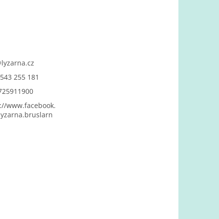
@
lyzarna.cz
543 255 181
725911900
://www.facebook.
yzarna.bruslarn