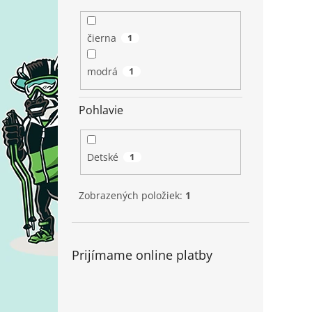
čierna
1
modrá
1
Pohlavie
Detské
1
Zobrazených položiek:
1
Prijímame online platby