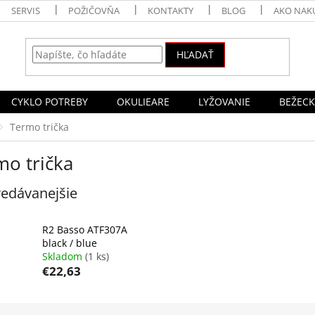
SERVIS
POŽIČOVŇA
KONTAKTY
BLOG
AKO NAK
HĽADAŤ
CYKLO POTREBY
OKULIEARE
LYŽOVANIE
BEŽECK
Termo trička
mo trička
edávanejšie
R2 Basso ATF307A
black / blue
Skladom
(1 ks)
€22,63