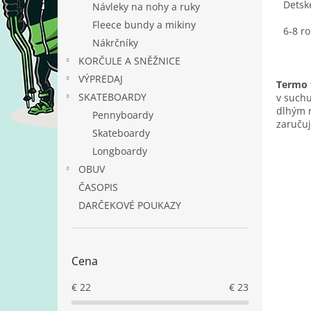
Detsk
Návleky na nohy a ruky
Fleece bundy a mikiny
6-8 r
Nákrčníky
KORČULE A SNĚŽNICE
VÝPREDAJ
Termo 
SKATEBOARDY
v suchu
dlhým r
Pennyboardy
zaručuj
Skateboardy
Longboardy
OBUV
ČASOPIS
DARČEKOVÉ POUKAZY
Cena
€
22
€
23