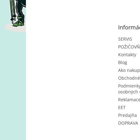
á
p
ä
t
Informác
i
e
SERVIS
POŽIČOV
Kontakty
Blog
Ako nakup
Obchodné
Podmienky
osobných 
Reklamac
EET
Predajňa
DOPRAVA