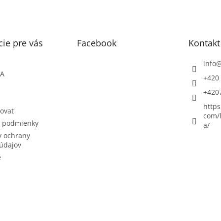
ie pre vás
Facebook
Kontakt
info
ŇA
+420 
+420
https
ovať
com/l
 podmienky
a/
 ochrany
údajov
e