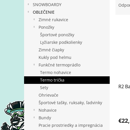
a
SNOWBOARDY
Odpo
d
OBLEČENIE
e
Zimné rukavice
V
n
Ponožky
ý
i
Športové ponožky
p
e
i
p
Lyžiarske podkolienky
s
r
Zimné čiapky
p
o
Kukly pod helmu
r
d
Funkčné termoprádlo
o
u
Termo nohavice
d
k
u
t
Termo trička
k
R2 Ba
o
Sety
t
v
Ohrievače
o
Športové tašky, ruksaky, ľadvinky
v
Nohavice
Bundy
€22
Pracie prostriedky a impregnácia