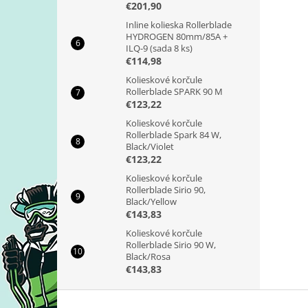
€201,90
Inline kolieska Rollerblade
HYDROGEN 80mm/85A +
ILQ-9 (sada 8 ks)
€114,98
Kolieskové korčule
Rollerblade SPARK 90 M
€123,22
Kolieskové korčule
Rollerblade Spark 84 W,
Black/Violet
€123,22
Kolieskové korčule
Rollerblade Sirio 90,
Black/Yellow
€143,83
Kolieskové korčule
Rollerblade Sirio 90 W,
Black/Rosa
€143,83
Z