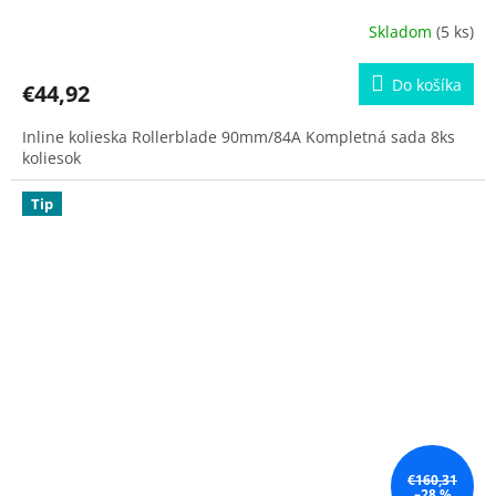
Skladom
(5 ks)
Do košíka
€44,92
Inline kolieska Rollerblade 90mm/84A Kompletná sada 8ks
koliesok
Tip
€160,31
–28 %