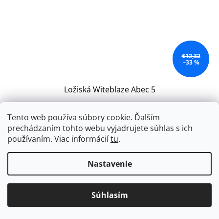
€12,32
–33 %
Ložiská Witeblaze Abec 5
Tento web používa súbory cookie. Ďalším
Skladom
(4 ks)
prechádzaním tohto webu vyjadrujete súhlas s ich
používaním. Viac informácií
tu
.
Do košíka
€8,20
Nastavenie
Ložiská Witeblaze Abec 5
Súhlasím