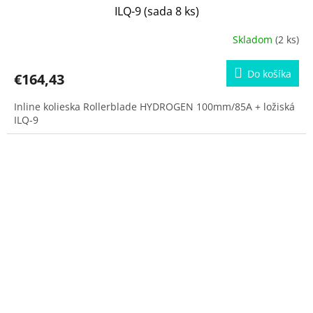
ILQ-9 (sada 8 ks)
Skladom
(2 ks)
Do košíka
€164,43
Inline kolieska Rollerblade HYDROGEN 100mm/85A + ložiská
ILQ-9