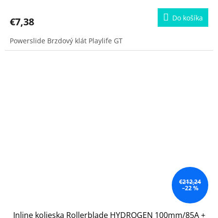
Do košíka
€7,38
Powerslide Brzdový klát Playlife GT
€212,24
–22 %
Inline kolieska Rollerblade HYDROGEN 100mm/85A +