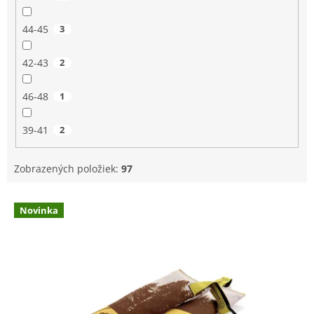
44-45
3
42-43
2
46-48
1
39-41
2
Zobrazených položiek:
97
V
Novinka
ý
p
i
s
p
r
o