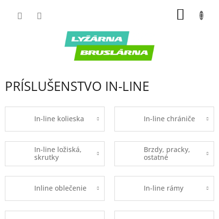
Prejsť
NÁKU
na
obsah
KOŠÍK
PRÍSLUŠENSTVO IN-LINE
In-line kolieska
In-line chrániče
In-line ložiská,
Brzdy, pracky,
skrutky
ostatné
Inline oblečenie
In-line rámy