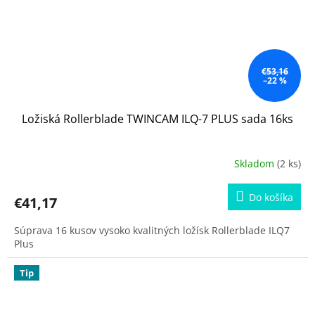
€53,16
–22 %
Ložiská Rollerblade TWINCAM ILQ-7 PLUS sada 16ks
Skladom
(2 ks)
Do košíka
€41,17
Súprava 16 kusov vysoko kvalitných ložísk Rollerblade ILQ7
Plus
Tip