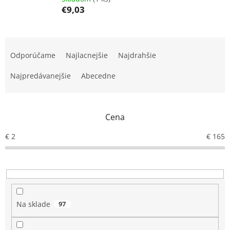
€9,03
R
a
Odporúčame
Najlacnejšie
Najdrahšie
d
e
Najpredávanejšie
Abecedne
n
i
e
Cena
p
r
€
2
€
165
o
d
u
k
t
o
Na sklade
97
v