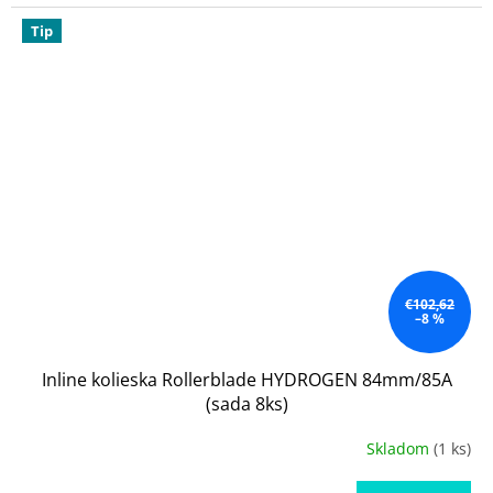
Tip
€102,62
–8 %
Inline kolieska Rollerblade HYDROGEN 84mm/85A
(sada 8ks)
Skladom
(1 ks)