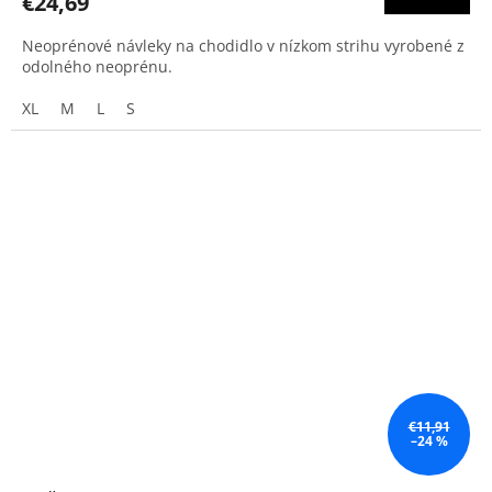
€24,69
Neoprénové návleky na chodidlo v nízkom strihu vyrobené z
odolného neoprénu.
XL
M
L
S
€11,91
–24 %