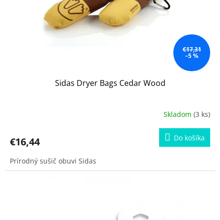
d
u
k
t
o
€17,31
–5 %
v
Sidas Dryer Bags Cedar Wood
Skladom
(3 ks)
Do košíka
€16,44
Prírodný sušič obuvi Sidas