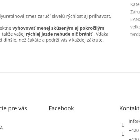
Kate
Záru
lyuretánová zmes zaručí skvelú rýchlosť aj priľnavosť.
EAN
veľk
fektne
vyhovovať menej skúseným aj pokročilým
 takže vašej
rýchlej jazde nebude nič brániť
. Vďaka
tvrd
dlhšie, než čakáte a podrží vás v každej zákrute.
ie pre vás
Facebook
Kontakt
info
ŇA
+420 
+420