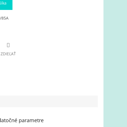
šíka
/85A
ZDIEĽAŤ
atočné parametre