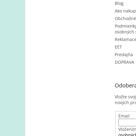
Blog
Ako nakup
Obchodné
Podmienky
osobných 
Reklamac
EET
Predajňa
DOPRAVA
Odobera
Vložte svo
nových pr
Email
Vložením
osobnýc