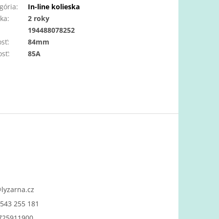
gória
:
In-line kolieska
ka
:
2 roky
:
194488078252
osť
:
84mm
osť
:
85A
@
lyzarna.cz
543 255 181
725911900