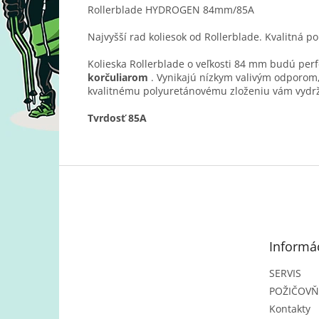
Rollerblade HYDROGEN 84mm/85A
Najvyšší rad koliesok od Rollerblade. Kvalitná po
Kolieska Rollerblade o veľkosti 84 mm budú per
korčuliarom
. Vynikajú nízkym valivým odporom,
kvalitnému polyuretánovému zloženiu vám vydrží 
Tvrdosť 85A
Z
á
p
ä
t
Informác
i
e
SERVIS
POŽIČOV
Kontakty