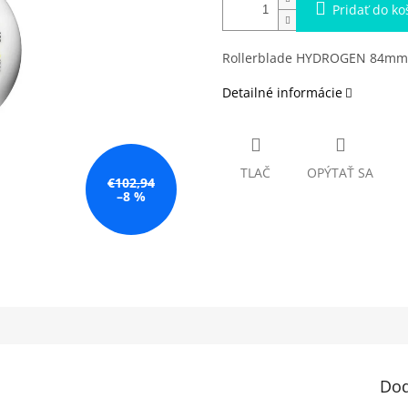
Pridať do ko
Rollerblade HYDROGEN 84mm
Detailné informácie
TLAČ
OPÝTAŤ SA
€102,94
–8 %
Dod