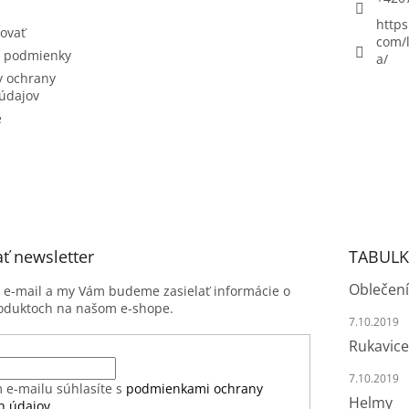
https
ovať
com/l
 podmienky
a/
 ochrany
údajov
e
ť newsletter
TABULK
Oblečení
j e-mail a my Vám budeme zasielať informácie o
oduktoch na našom e-shope.
7.10.2019
Rukavice
7.10.2019
 e-mailu súhlasíte s
podmienkami ochrany
Helmy
h údajov