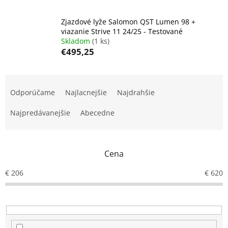
Zjazdové lyže Salomon QST Lumen 98 +
viazanie Strive 11 24/25 - Testované
Skladom
(1 ks)
€495,25
R
a
Odporúčame
Najlacnejšie
Najdrahšie
d
e
Najpredávanejšie
Abecedne
n
i
e
Cena
p
r
€
206
€
620
o
d
u
k
t