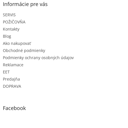
ý
ä
Informácie pre vás
p
t
i
SERVIS
i
s
e
u
POŽIČOVŇA
Kontakty
Blog
Ako nakupovať
Obchodné podmienky
Podmienky ochrany osobných údajov
Reklamace
EET
Predajňa
DOPRAVA
Facebook