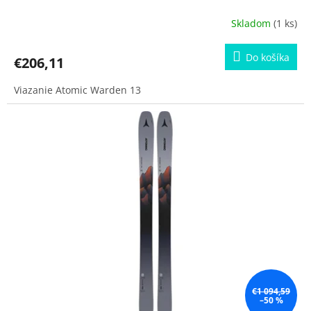
Skladom
(1 ks)
Do košíka
€206,11
Viazanie Atomic Warden 13
€1 094,59
–50 %