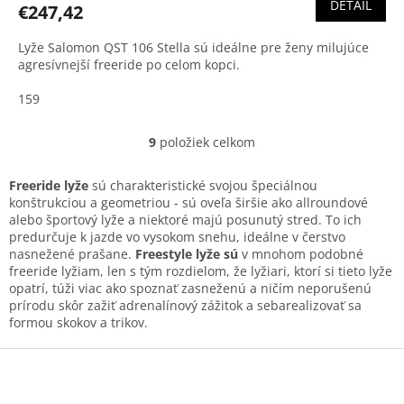
DETAIL
€247,42
Lyže Salomon QST 106 Stella sú ideálne pre ženy milujúce
agresívnejší freeride po celom kopci.
159
9
položiek celkom
O
v
l
Freeride lyže
sú charakteristické svojou špeciálnou
á
konštrukciou a geometriou - sú oveľa širšie ako allroundové
d
alebo športový lyže a niektoré majú posunutý stred. To ich
a
predurčuje k jazde vo vysokom snehu, ideálne v čerstvo
c
nasnežené prašane.
Freestyle lyže sú
v mnohom podobné
i
freeride lyžiam, len s tým rozdielom, že lyžiari, ktorí si tieto lyže
e
opatrí, túži viac ako spoznať zasneženú a ničím neporušenú
p
prírodu skôr zažiť adrenalínový zážitok a sebarealizovať sa
r
formou skokov a trikov.
v
k
Z
y
á
v
p