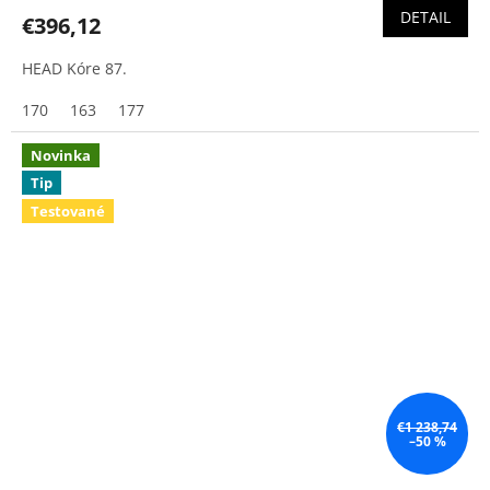
DETAIL
€396,12
HEAD Kóre 87.
170
163
177
Novinka
Tip
Testované
€1 238,74
–50 %