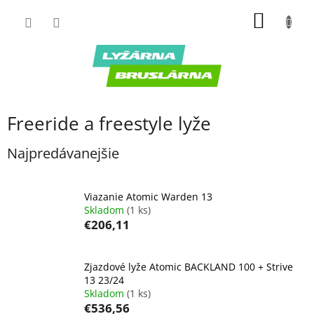
Prejsť
NÁKU
na
obsah
KOŠÍK
Freeride a freestyle lyže
Najpredávanejšie
Viazanie Atomic Warden 13
Skladom
(1 ks)
€206,11
Zjazdové lyže Atomic BACKLAND 100 + Strive
13 23/24
Skladom
(1 ks)
€536,56