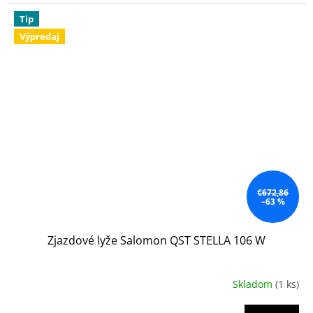
Tip
Výpredaj
€672,86
–63 %
Zjazdové lyže Salomon QST STELLA 106 W
Skladom
(1 ks)