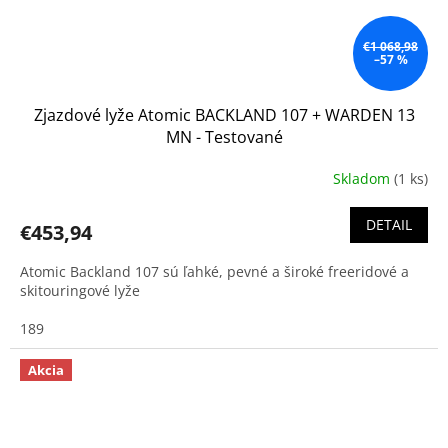
€1 068,98
–57 %
Zjazdové lyže Atomic BACKLAND 107 + WARDEN 13
MN - Testované
Skladom
(1 ks)
DETAIL
€453,94
Atomic Backland 107 sú ľahké, pevné a široké freeridové a
skitouringové lyže
189
Akcia