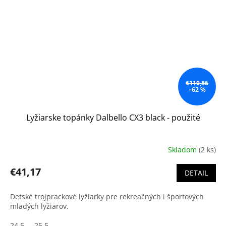
€110,86
–62 %
Lyžiarske topánky Dalbello CX3 black - použité
Skladom
(2 ks)
€41,17
DETAIL
Detské trojprackové lyžiarky pre rekreačných i športových
mladých lyžiarov.
24,5
25,5