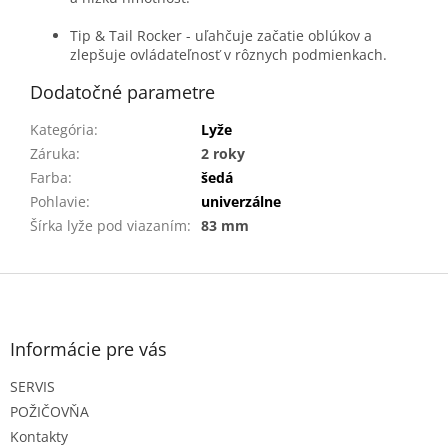
Tip & Tail Rocker - uľahčuje začatie oblúkov a
zlepšuje ovládateľnosť v rôznych podmienkach.
Dodatočné parametre
Kategória
:
Lyže
Záruka
:
2 roky
Farba
:
šedá
Pohlavie
:
univerzálne
Šírka lyže pod viazaním
:
83 mm
Z
á
p
ä
Informácie pre vás
t
SERVIS
i
e
POŽIČOVŇA
Kontakty