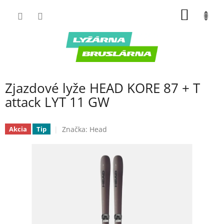
Prejsť
NÁKU
na
obsah
KOŠÍK
Zjazdové lyže HEAD KORE 87 + T
attack LYT 11 GW
Značka:
Head
Akcia
Tip