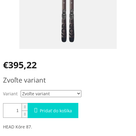
€395,22
Jednotková
Zvoľte variant
cena:
Variant
Pridať do košíka
HEAD Kóre 87.