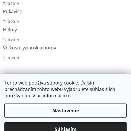
7.10.2019
Rukavice
7.10.2019
Helmy
7.10.2019
Veľkosti lyžiarok a botov
7.10.2019
Tento web používa súbory cookie. Ďalším
prechádzaním tohto webu vyjadrujete súhlas s ich
používaním. Viac informácií
tu
.
Vytvoril Shoptet
Nastavenie
Copyright 2026
LYŽÁRNA-BRUSLÁRNA
. Všetky práva
Súhlasím
vyhradené.