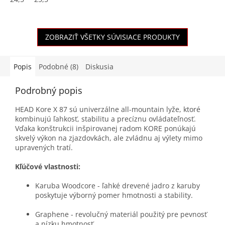
ZOBRAZIŤ VŠETKY SÚVISIACE PRODUKTY
Popis
Podobné (8)
Diskusia
Podrobný popis
HEAD Kore X 87 sú univerzálne all-mountain lyže, ktoré
kombinujú ľahkosť, stabilitu a precíznu ovládateľnosť.
Vďaka konštrukcii inšpirovanej radom KORE ponúkajú
skvelý výkon na zjazdovkách, ale zvládnu aj výlety mimo
upravených tratí.
Kľúčové vlastnosti:
Karuba Woodcore - ľahké drevené jadro z karuby
poskytuje výborný pomer hmotnosti a stability.
Graphene - revolučný materiál použitý pre pevnosť
a nízku hmotnosť.