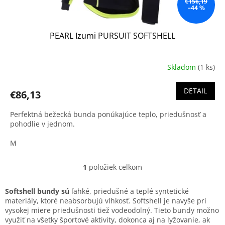
o
€156,19
–44 %
v
PEARL Izumi PURSUIT SOFTSHELL
Skladom
(1 ks)
DETAIL
€86,13
Perfektná bežecká bunda ponúkajúce teplo, priedušnosť a
pohodlie v jednom.
M
1
položiek celkom
O
v
l
Softshell bundy sú
ľahké, priedušné a teplé syntetické
á
materiály, ktoré neabsorbujú vlhkosť. Softshell je navyše pri
d
vysokej miere priedušnosti tiež vodeodolný. Tieto bundy možno
a
využiť na všetky športové aktivity, dokonca aj na lyžovanie, ak