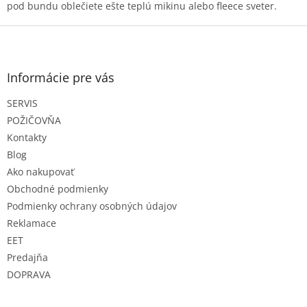
c
pod bundu oblečiete ešte teplú mikinu alebo fleece sveter.
i
e
Z
p
á
r
p
v
ä
Informácie pre vás
k
t
y
SERVIS
i
v
e
ý
POŽIČOVŇA
p
Kontakty
i
Blog
s
Ako nakupovať
u
Obchodné podmienky
Podmienky ochrany osobných údajov
Reklamace
EET
Predajňa
DOPRAVA