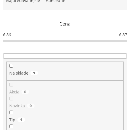
e
Najpredávanejšie
Abecedne
n
i
e
Cena
p
r
€
86
€
87
o
d
u
k
t
o
Na sklade
1
v
Akcia
0
Novinka
0
Tip
1