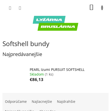
Prejsť
NÁKU
na
obsah
KOŠÍK
Softshell bundy
Najpredávanejšie
PEARL Izumi PURSUIT SOFTSHELL
Skladom
(1 ks)
€86,13
R
a
Odporúčame
Najlacnejšie
Najdrahšie
d