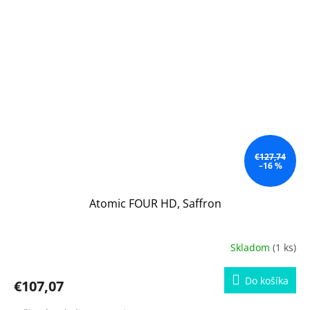
€127,74
–16 %
Atomic FOUR HD, Saffron
Skladom
(1 ks)
Do košíka
€107,07