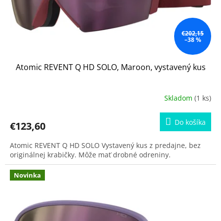
€202,15
–38 %
Atomic REVENT Q HD SOLO, Maroon, vystavený kus
Skladom
(1 ks)
Do košíka
€123,60
Atomic REVENT Q HD SOLO Vystavený kus z predajne, bez
originálnej krabičky. Môže mať drobné odreniny.
Novinka