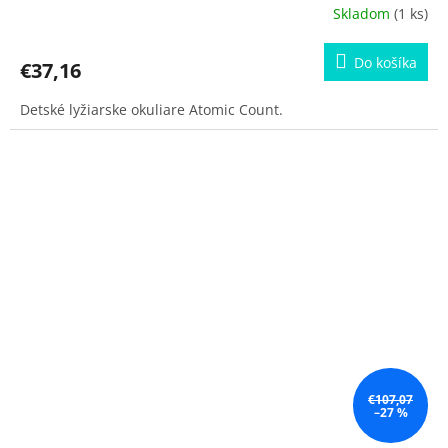
Skladom
(1 ks)
Do košíka
€37,16
Detské lyžiarske okuliare Atomic Count.
€107,07
–27 %