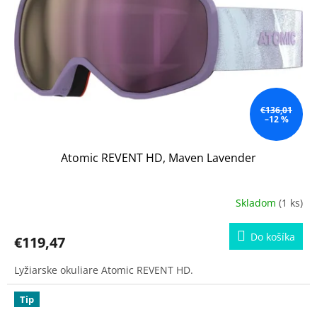
€136,01
–12 %
Atomic REVENT HD, Maven Lavender
Skladom
(1 ks)
Do košíka
€119,47
Lyžiarske okuliare Atomic REVENT HD.
Tip