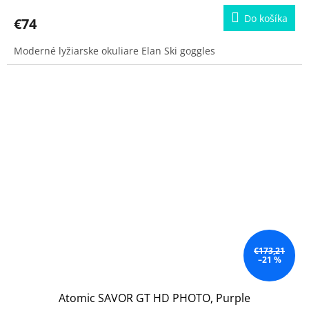
Do košíka
€74
Moderné lyžiarske okuliare Elan Ski goggles
€173,21
–21 %
Atomic SAVOR GT HD PHOTO, Purple