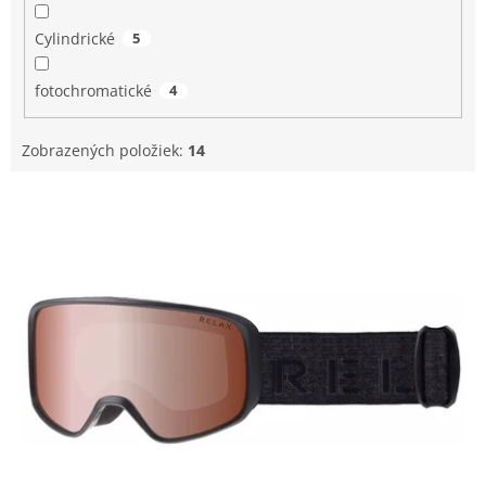
Cylindrické
5
fotochromatické
4
Zobrazených položiek:
14
V
ý
p
i
s
p
r
o
d
u
k
t