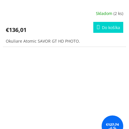
Skladom
(2 ks)
Do košíka
€136,01
Okuliare Atomic SAVOR GT HD PHOTO.
€127,74
–6 %