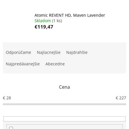
Atomic REVENT HD, Maven Lavender
Skladom
(1 ks)
€119,47
R
a
Odporúčame
Najlacnejšie
Najdrahšie
d
e
Najpredávanejšie
Abecedne
n
i
e
Cena
p
r
€
28
€
227
o
d
u
k
t