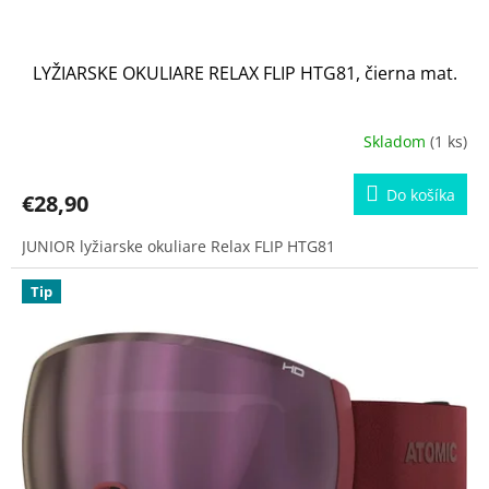
o
v
LYŽIARSKE OKULIARE RELAX FLIP HTG81, čierna mat.
Skladom
(1 ks)
Do košíka
€28,90
JUNIOR lyžiarske okuliare Relax FLIP HTG81
Tip