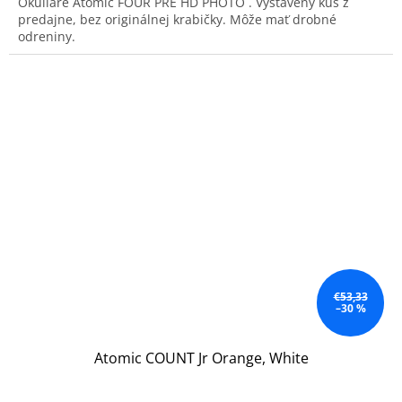
Okuliare Atomic FOUR PRE HD PHOTO . Vystavený kus z
predajne, bez originálnej krabičky. Môže mať drobné
odreniny.
€53,33
–30 %
Atomic COUNT Jr Orange, White