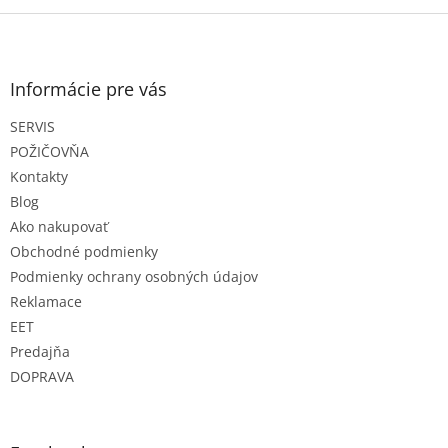
a
c
Z
i
á
e
p
p
ä
Informácie pre vás
r
t
v
SERVIS
i
k
e
y
POŽIČOVŇA
v
Kontakty
ý
Blog
p
Ako nakupovať
i
s
Obchodné podmienky
u
Podmienky ochrany osobných údajov
Reklamace
EET
Predajňa
DOPRAVA