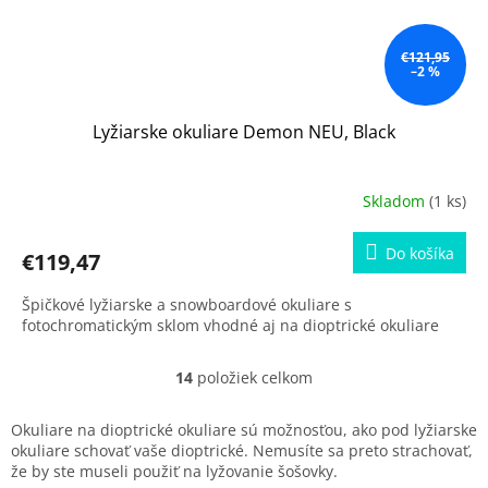
€121,95
–2 %
Lyžiarske okuliare Demon NEU, Black
Skladom
(1 ks)
Do košíka
€119,47
Špičkové lyžiarske a snowboardové okuliare s
fotochromatickým sklom vhodné aj na dioptrické okuliare
14
položiek celkom
O
v
l
Okuliare na dioptrické okuliare sú možnosťou, ako pod lyžiarske
á
okuliare schovať vaše dioptrické. Nemusíte sa preto strachovať,
d
že by ste museli použiť na lyžovanie šošovky.