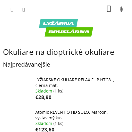
Prejsť
NÁKU
na
obsah
KOŠÍK
Okuliare na dioptrické okuliare
Najpredávanejšie
LYŽIARSKE OKULIARE RELAX FLIP HTG81,
čierna mat.
Skladom
(1 ks)
€28,90
Atomic REVENT Q HD SOLO, Maroon,
vystavený kus
Skladom
(1 ks)
€123,60