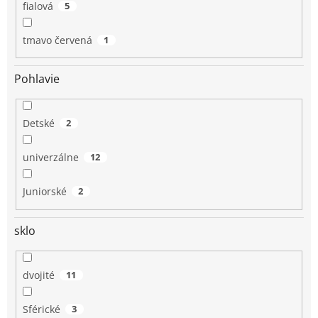
fialová
5
tmavo červená
1
Pohlavie
Detské
2
univerzálne
12
Juniorské
2
sklo
dvojité
11
Sférické
3