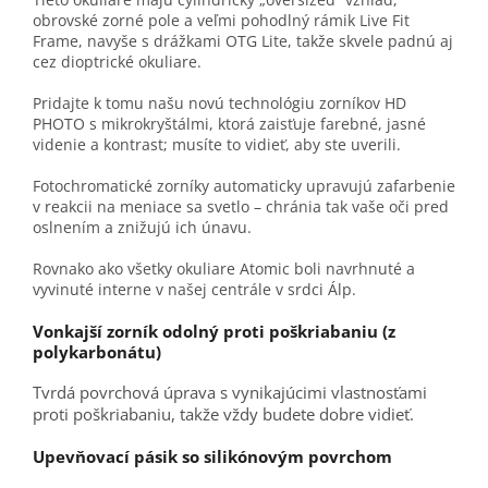
obrovské zorné pole a veľmi pohodlný rámik Live Fit
Frame, navyše s drážkami OTG Lite, takže skvele padnú aj
cez dioptrické okuliare.
Pridajte k tomu našu novú technológiu zorníkov HD
PHOTO s mikrokryštálmi, ktorá zaisťuje farebné, jasné
videnie a kontrast; musíte to vidieť, aby ste uverili.
Fotochromatické zorníky automaticky upravujú zafarbenie
v reakcii na meniace sa svetlo – chránia tak vaše oči pred
oslnením a znižujú ich únavu.
Rovnako ako všetky okuliare Atomic boli navrhnuté a
vyvinuté interne v našej centrále v srdci Álp.
Vonkajší zorník odolný proti poškriabaniu (z
polykarbonátu)
Tvrdá povrchová úprava s vynikajúcimi vlastnosťami
proti poškriabaniu, takže vždy budete dobre vidieť.
Upevňovací pásik so silikónovým povrchom