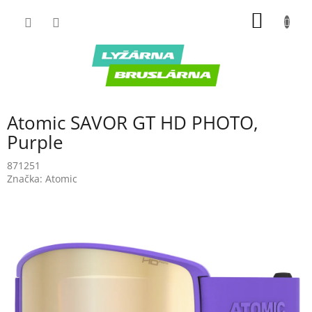
Prejsť
NÁKU
na
obsah
KOŠÍK
Atomic SAVOR GT HD PHOTO,
Purple
871251
Značka:
Atomic