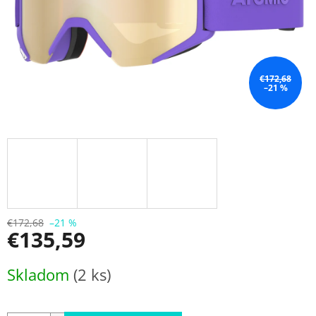
€172,68
–21 %
€172,68
–21 %
€135,59
Jednotková
Skladom
(2 ks)
cena: