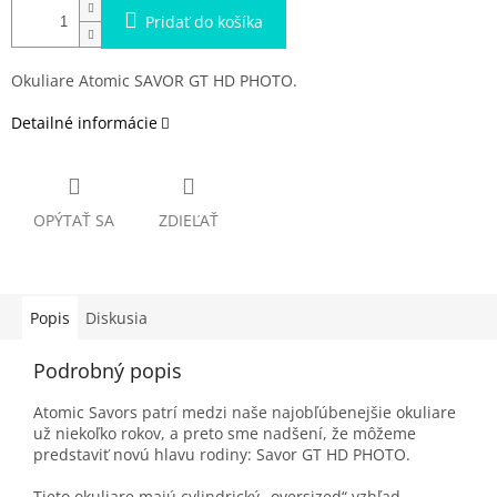
Pridať do košíka
Okuliare Atomic SAVOR GT HD PHOTO.
Detailné informácie
OPÝTAŤ SA
ZDIEĽAŤ
Popis
Diskusia
Podrobný popis
Atomic Savors patrí medzi naše najobľúbenejšie okuliare
už niekoľko rokov, a preto sme nadšení, že môžeme
predstaviť novú hlavu rodiny: Savor GT HD PHOTO.
Tieto okuliare majú cylindrický „oversized“ vzhľad,