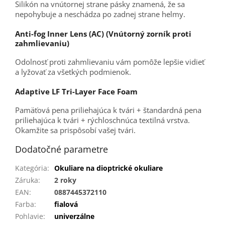
Silikón na vnútornej strane pásky znamená, že sa
nepohybuje a neschádza po zadnej strane helmy.
Anti-fog Inner Lens (AC) (Vnútorný zorník proti
zahmlievaniu)
Odolnosť proti zahmlievaniu vám pomôže lepšie vidieť
a lyžovať za všetkých podmienok.
Adaptive LF Tri-Layer Face Foam
Pamäťová pena priliehajúca k tvári + štandardná pena
priliehajúca k tvári + rýchloschnúca textilná vrstva.
Okamžite sa prispôsobí vašej tvári.
Dodatočné parametre
Kategória
:
Okuliare na dioptrické okuliare
Záruka
:
2 roky
EAN
:
0887445372110
Farba
:
fialová
Pohlavie
:
univerzálne