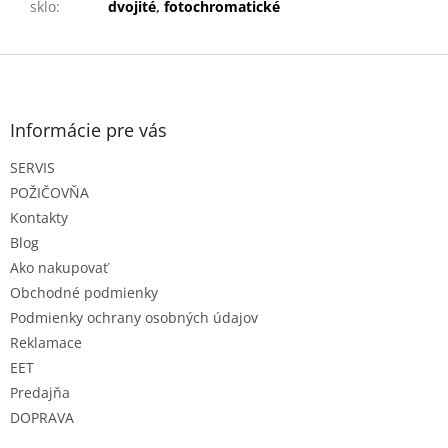
sklo
:
dvojité
,
fotochromatické
Z
á
p
ä
Informácie pre vás
t
SERVIS
i
e
POŽIČOVŇA
Kontakty
Blog
Ako nakupovať
Obchodné podmienky
Podmienky ochrany osobných údajov
Reklamace
EET
Predajňa
DOPRAVA