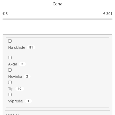
e
Cena
p
r
€
8
€
301
o
d
u
k
t
o
Na sklade
81
v
Akcia
2
Novinka
2
Tip
10
Výpredaj
1