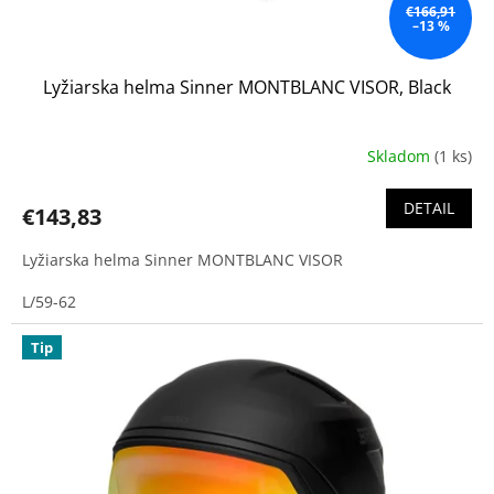
o
€166,91
–13 %
v
Lyžiarska helma Sinner MONTBLANC VISOR, Black
Skladom
(1 ks)
DETAIL
€143,83
Lyžiarska helma Sinner MONTBLANC VISOR
L/59-62
Tip