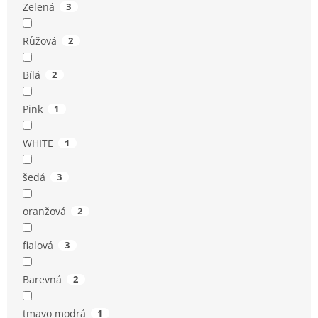
Zelená
3
Růžová
2
Bílá
2
Pink
1
WHITE
1
šedá
3
oranžová
2
fialová
3
Barevná
2
tmavo modrá
1