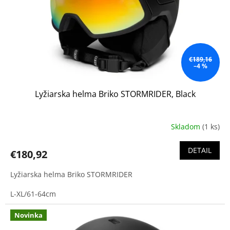
€189,16
–4 %
Lyžiarska helma Briko STORMRIDER, Black
Skladom
(1 ks)
DETAIL
€180,92
Lyžiarska helma Briko STORMRIDER
L-XL/61-64cm
Novinka