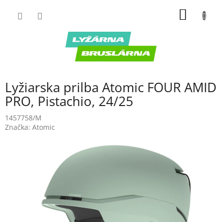
Prejsť
NÁKU
na
obsah
KOŠÍK
Lyžiarska prilba Atomic FOUR AMID
PRO, Pistachio, 24/25
1457758/M
Značka:
Atomic