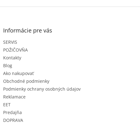
Z
á
p
ä
Informácie pre vás
t
SERVIS
i
e
POŽIČOVŇA
Kontakty
Blog
Ako nakupovať
Obchodné podmienky
Podmienky ochrany osobných údajov
Reklamace
EET
Predajňa
DOPRAVA