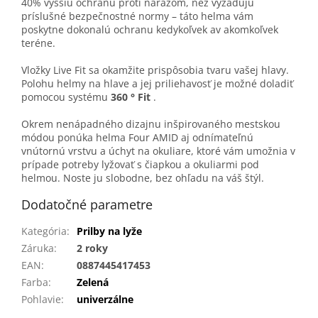
40% vyššiu ochranu proti nárazom, než vyžadujú
príslušné bezpečnostné normy – táto helma vám
poskytne dokonalú ochranu kedykoľvek av akomkoľvek
teréne.
Vložky Live Fit sa okamžite prispôsobia tvaru vašej hlavy.
Polohu helmy na hlave a jej priliehavosť je možné doladiť
pomocou systému
360 ° Fit
.
Okrem nenápadného dizajnu inšpirovaného mestskou
módou ponúka helma Four AMID aj odnímateľnú
vnútornú vrstvu a úchyt na okuliare, ktoré vám umožnia v
prípade potreby lyžovať s čiapkou a okuliarmi pod
helmou. Noste ju slobodne, bez ohľadu na váš štýl.
Dodatočné parametre
Kategória
:
Prilby na lyže
Záruka
:
2 roky
EAN
:
0887445417453
Farba
:
Zelená
Pohlavie
:
univerzálne