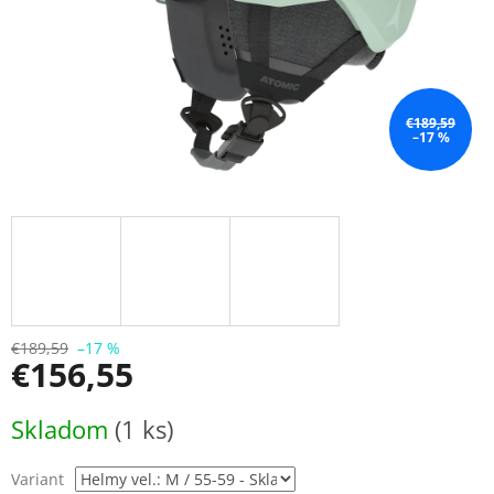
€189,59
–17 %
€189,59
–17 %
€156,55
Jednotková
Skladom
(1 ks)
cena:
Variant