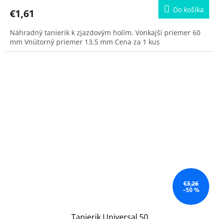
Do košíka
€1,61
Náhradný tanierik k zjazdovým holím. Vonkajší priemer 60
mm Vnútorný priemer 13,5 mm Cena za 1 kus
€3,26
–50 %
Tanierik Universal 50