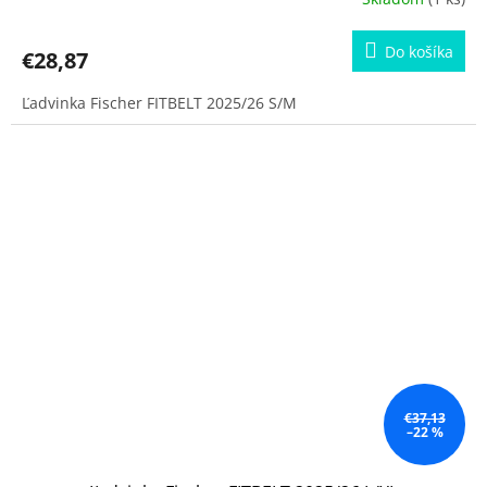
Do košíka
€28,87
Ľadvinka Fischer FITBELT 2025/26 S/M
€37,13
–22 %