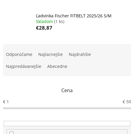
Ľadvinka Fischer FITBELT 2025/26 S/M
Skladom
(1 ks)
€28,87
R
a
Odporúčame
Najlacnejšie
Najdrahšie
d
e
Najpredávanejšie
Abecedne
n
i
e
Cena
p
r
€
1
€
50
o
d
u
k
t