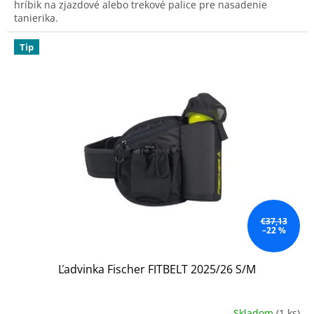
hríbik na zjazdové alebo trekové palice pre nasadenie
tanierika.
Tip
€37,13
–22 %
Ľadvinka Fischer FITBELT 2025/26 S/M
Skladom
(1 ks)