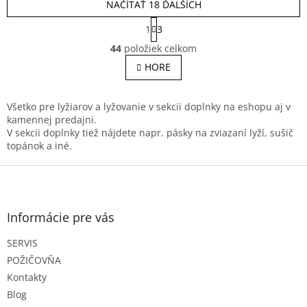
NAČÍTAŤ 18 ĎALŠÍCH
S
1
3
t
O
r
44
položiek celkom
v
á
l
HORE
n
á
k
o
d
v
a
Všetko pre lyžiarov a lyžovanie v sekcii doplnky na eshopu aj v
a
c
kamennej predajni.
n
i
V sekcii doplnky tiež nájdete napr. pásky na zviazaní lyží, sušič
i
e
topánok a iné.
e
p
Z
r
v
á
k
p
y
ä
Informácie pre vás
v
t
ý
SERVIS
i
p
e
POŽIČOVŇA
i
s
Kontakty
u
Blog