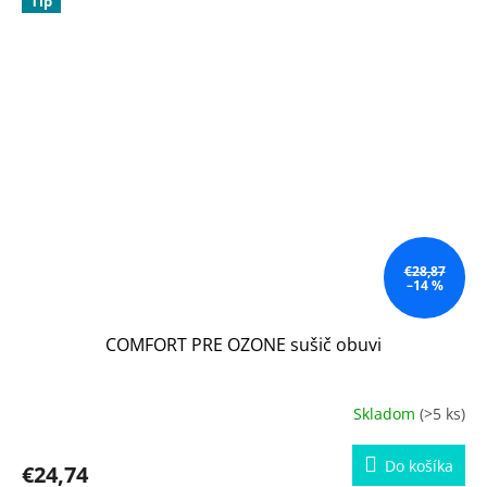
Tip
€28,87
–14 %
COMFORT PRE OZONE sušič obuvi
Skladom
(>5 ks)
Do košíka
€24,74