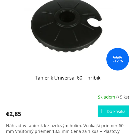
€3,26
–12 %
Tanierik Universal 60 + hríbik
Skladom
(>5 ks)
Do košíka
€2,85
Náhradný tanierik k zjazdovým holím. Vonkajší priemer 60
mm Vnútorný priemer 13,5 mm Cena za 1 kus + Plastový