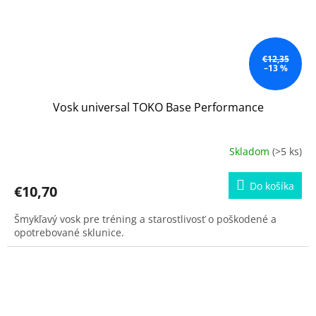
€12,35
–13 %
Vosk universal TOKO Base Performance
Skladom
(>5 ks)
Do košíka
€10,70
Šmykľavý vosk pre tréning a starostlivosť o poškodené a
opotrebované sklunice.