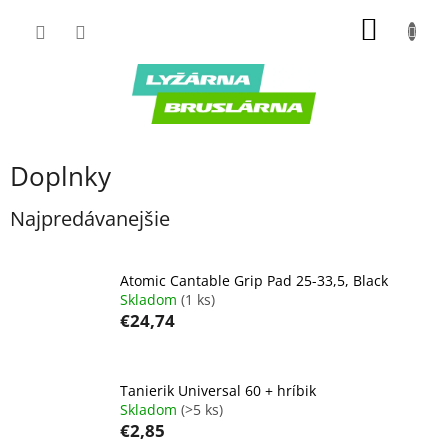
Prejsť
NÁKU
na
obsah
KOŠÍK
Doplnky
Najpredávanejšie
Atomic Cantable Grip Pad 25-33,5, Black
Skladom
(1 ks)
€24,74
Tanierik Universal 60 + hríbik
Skladom
(>5 ks)
€2,85