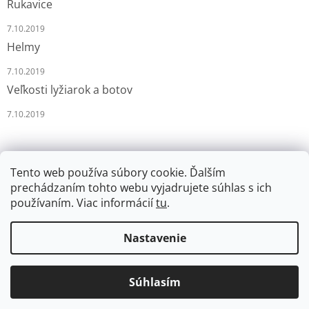
Rukavice
7.10.2019
Helmy
7.10.2019
Veľkosti lyžiarok a botov
7.10.2019
Tento web používa súbory cookie. Ďalším
prechádzaním tohto webu vyjadrujete súhlas s ich
používaním. Viac informácií
tu
.
Vytvoril Shoptet
Nastavenie
Copyright 2026
LYŽÁRNA-BRUSLÁRNA
. Všetky práva
Súhlasím
vyhradené.