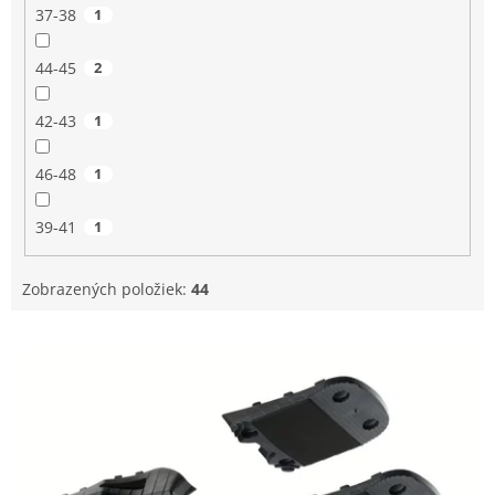
37-38
1
44-45
2
42-43
1
46-48
1
39-41
1
Zobrazených položiek:
44
V
ý
p
i
s
p
r