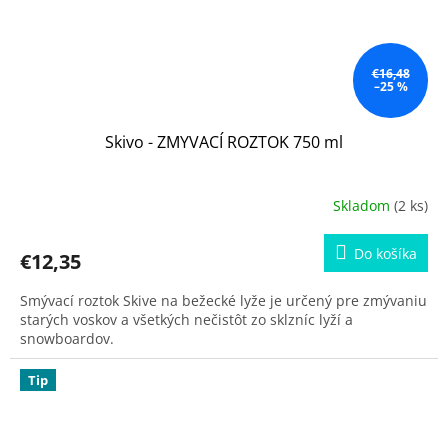
€16,48
–25 %
Skivo - ZMYVACÍ ROZTOK 750 ml
Skladom
(2 ks)
Do košíka
€12,35
Smývací roztok Skive na bežecké lyže je určený pre zmývaniu
starých voskov a všetkých nečistôt zo sklzníc lyží a
snowboardov.
Tip