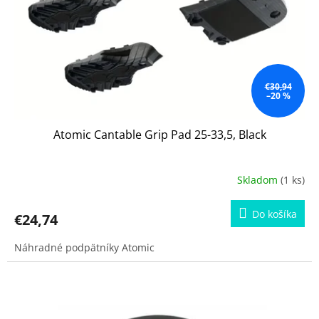
o
d
u
k
t
o
€30,94
–20 %
v
Atomic Cantable Grip Pad 25-33,5, Black
Skladom
(1 ks)
Do košíka
€24,74
Náhradné podpätníky Atomic