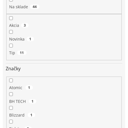
o
Na sklade
44
v
Akcia
3
Novinka
1
Tip
11
Značky
Atomic
1
BH TECH
1
Blizzard
1