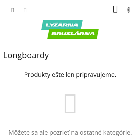
Prejsť
NÁKU
na
obsah
KOŠÍK
Longboardy
Produkty ešte len pripravujeme.
Môžete sa ale pozrieť na ostatné kategórie.