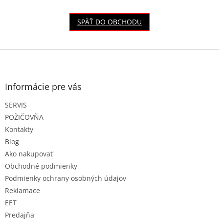
SPÄŤ DO OBCHODU
Z
á
p
ä
Informácie pre vás
t
SERVIS
i
e
POŽIČOVŇA
Kontakty
Blog
Ako nakupovať
Obchodné podmienky
Podmienky ochrany osobných údajov
Reklamace
EET
Predajňa