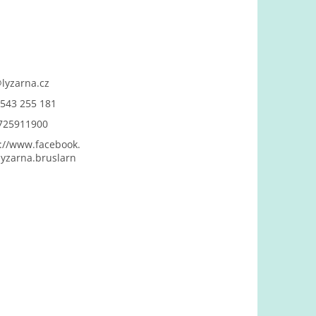
@
lyzarna.cz
543 255 181
725911900
://www.facebook.
yzarna.bruslarn