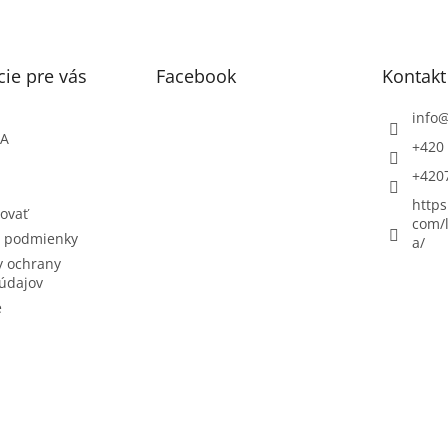
ie pre vás
Facebook
Kontakt
info
ŇA
+420 
+420
https
ovať
com/l
 podmienky
a/
 ochrany
údajov
e