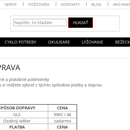
SERVIS
POŽIČOVŇA
KONTAKTY
BLOG
AKO NAK
HĽADAŤ
CYKLO POTREBY
OKULIEARE
LYŽOVANIE
BEŽECK
PRAVA
né a platobné podmienky
u si môžete vybrať z týchto spôsobov platby a doprav.
SPÔSOB DOPRAVY
CENA
GLS
99Kč / 4€
Osobný odber
zadarmo
PLATBA
CENA