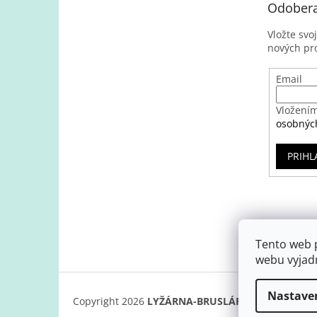
Odobera
Vložte svo
nových pr
Email
Vložením
osobnýc
PRIHL
Tento web 
webu vyjadr
Nastave
Copyright 2026
LYŽÁRNA-BRUSLÁRNA
. Všetky prá