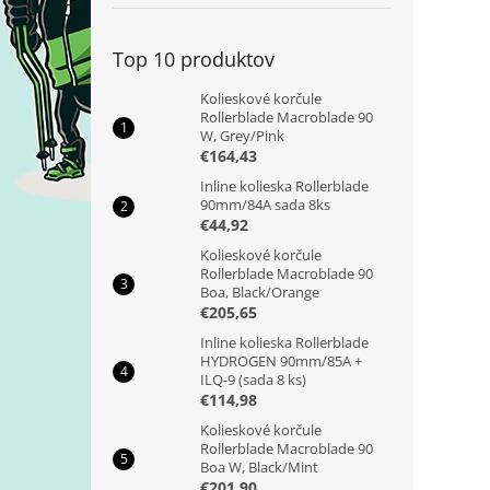
Top 10 produktov
Kolieskové korčule
Rollerblade Macroblade 90
W, Grey/Pink
€164,43
Inline kolieska Rollerblade
90mm/84A sada 8ks
€44,92
Kolieskové korčule
Rollerblade Macroblade 90
Boa, Black/Orange
€205,65
Inline kolieska Rollerblade
HYDROGEN 90mm/85A +
ILQ-9 (sada 8 ks)
€114,98
Kolieskové korčule
Rollerblade Macroblade 90
Boa W, Black/Mint
€201,90