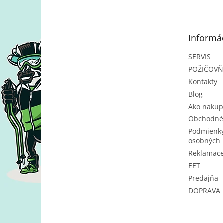
p
ä
t
Informác
i
e
SERVIS
POŽIČOV
Kontakty
Blog
Ako nakup
Obchodné
Podmienky
osobných 
Reklamac
EET
Predajňa
DOPRAVA