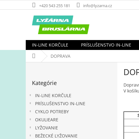
Prejsť
+420 543 255 181
info@lyzarna.cz
na
obsah
IN-LINE KORČULE
PRÍSLUŠENSTVO IN-LINE
Domov
DOPRAVA
B
DO
o
Preskočiť
č
Kategórie
kategórie
n
Doprav
V košík
ý
IN-LINE KORČULE
p
PRÍSLUŠENSTVO IN-LINE
a
CYKLO POTREBY
n
e
OKULIEARE
l
LYŽOVANIE
BEŽECKÉ LYŽOVANIE