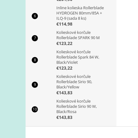
Inline kolieska Rollerblade
HYDROGEN 80mm/85A +
ILQ-9 (sada 8 ks)
€114,98
Kolieskové korčule
Rollerblade SPARK 90 M
€123,22
Kolieskové korčule
Rollerblade Spark 84 W,
Black/Violet
€123,22
Kolieskové korčule
Rollerblade Sirio 90,
Black/Yellow
€143,83
Kolieskové korčule
Rollerblade Sirio 90 W,
Black/Rosa
€143,83
Z
á