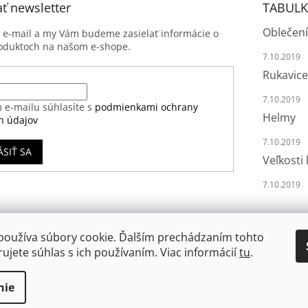
ť newsletter
TABULK
Oblečení
j e-mail a my Vám budeme zasielať informácie o
oduktoch na našom e-shope.
7.10.2019
Rukavice
7.10.2019
 e-mailu súhlasíte s
podmienkami ochrany
Helmy
h údajov
7.10.2019
ÁSIŤ SA
Veľkosti 
7.10.2019
používa súbory cookie. Ďalším prechádzaním tohto
ujete súhlas s ich používaním. Viac informácií
tu
.
nie
va vyhradené.