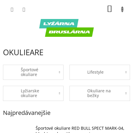
Prejsť
NÁKU
na
obsah
KOŠÍK
OKULIEARE
Športové
Lifestyle
okuliare
Lyžiarske
Okuliare na
okuliare
bežky
Najpredávanejšie
Športové okuliare RED BULL SPECT MARK-04,