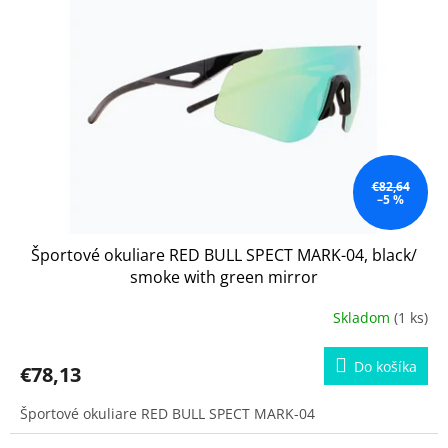
s
p
r
o
d
u
k
t
o
€82,64
–5 %
v
Športové okuliare RED BULL SPECT MARK-04, black/
smoke with green mirror
Skladom
(1 ks)
Do košíka
€78,13
Športové okuliare RED BULL SPECT MARK-04