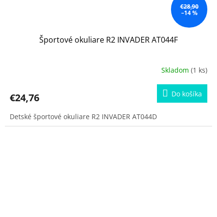
€28,90
–14 %
Športové okuliare R2 INVADER AT044F
Skladom
(1 ks)
Do košíka
€24,76
Detské športové okuliare R2 INVADER AT044D