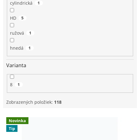
cylindrická
1
HD
5
ružová
1
hnedá
1
Varianta
8
1
Zobrazených položiek:
118
V
Novinka
ý
Tip
p
i