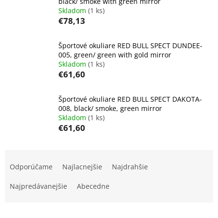
black/ smoke with green mirror
Skladom
(1 ks)
€78,13
Športové okuliare RED BULL SPECT DUNDEE-
005, green/ green with gold mirror
Skladom
(1 ks)
€61,60
Športové okuliare RED BULL SPECT DAKOTA-
008, black/ smoke, green mirror
Skladom
(1 ks)
€61,60
R
a
Odporúčame
Najlacnejšie
Najdrahšie
d
e
Najpredávanejšie
Abecedne
n
i