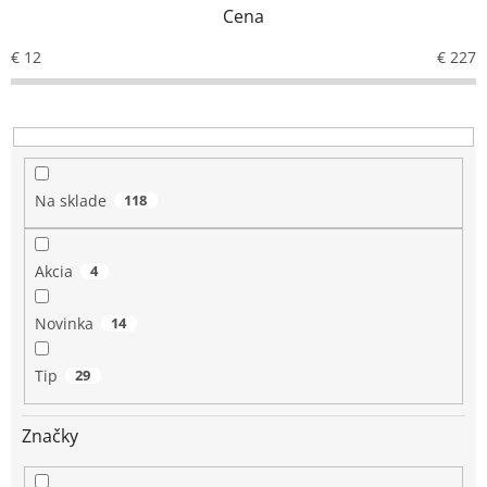
e
Cena
p
r
€
12
€
227
o
d
u
k
t
o
Na sklade
118
v
Akcia
4
Novinka
14
Tip
29
Značky