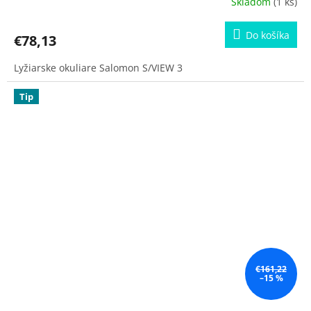
Skladom
(1 ks)
Do košíka
€78,13
Lyžiarske okuliare Salomon S/VIEW 3
Tip
€161,22
–15 %