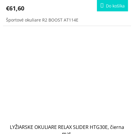
Do košíka
€61,60
Športové okuliare R2 BOOST AT114E
LYŽIARSKE OKULIARE RELAX SLIDER HTG30E, čierna
mat.