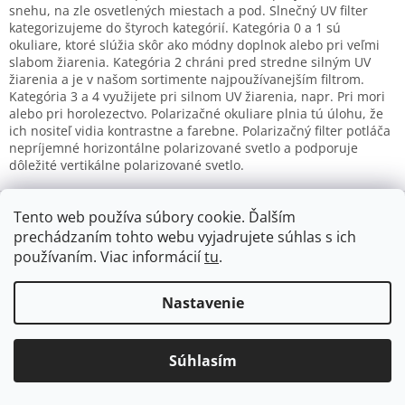
a
c
snehu, na zle osvetlených miestach a pod. Slnečný UV filter
n
i
kategorizujeme do štyroch kategórií. Kategória 0 a 1 sú
i
e
okuliare, ktoré slúžia skôr ako módny doplnok alebo pri veľmi
e
p
slabom žiarenia. Kategória 2 chráni pred stredne silným UV
r
žiarenia a je v našom sortimente najpoužívanejším filtrom.
v
Kategória 3 a 4 využijete pri silnom UV žiarenia, napr. Pri mori
k
alebo pri horolezectvo. Polarizačné okuliare plnia tú úlohu, že
y
ich nositeľ vidia kontrastne a farebne. Polarizačný filter potláča
v
nepríjemné horizontálne polarizované svetlo a podporuje
ý
dôležité vertikálne polarizované svetlo.
p
Z
i
s
á
Tento web používa súbory cookie. Ďalším
u
p
prechádzaním tohto webu vyjadrujete súhlas s ich
ä
používaním. Viac informácií
tu
.
Informácie pre vás
t
SERVIS
i
Nastavenie
e
POŽIČOVŇA
Kontakty
Súhlasím
Blog
Ako nakupovať