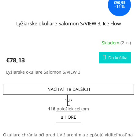
€90,95
–14 %
Lyžiarske okuliare Salomon S/VIEW 3, Ice Flow
Skladom
(2 ks)
Do košíka
€78,13
Lyžiarske okuliare Salomon S/VIEW 3
NAČÍTAŤ 18 ĎALŠÍCH
S
1
7
t
O
r
118
položiek celkom
v
á
l
HORE
n
á
k
o
d
v
a
Okuliare chránia oči pred UV žiarením a zlepšujú viditeľnosť na