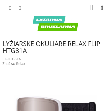
Prejsť
NÁKU
na
obsah
KOŠÍK
LYŽIARSKE OKULIARE RELAX FLIP
HTG81A
CL-HTG81A
Značka:
Relax