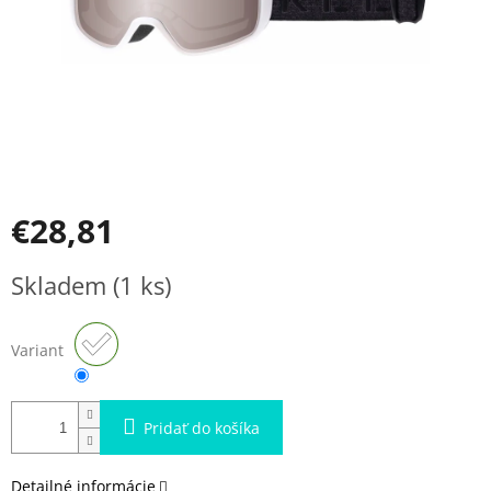
€28,81
Jednotková
Skladem
(1 ks)
cena:
Variant
Pridať do košíka
Detailné informácie