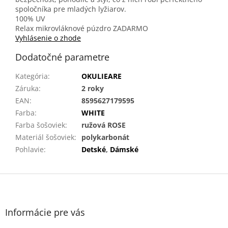
spoločníka pre mladých lyžiarov.
100% UV
Relax mikrovláknové púzdro ZADARMO
Vyhlásenie o zhode
Dodatočné parametre
Kategória
:
OKULIEARE
Záruka
:
2 roky
EAN
:
8595627179595
Farba
:
WHITE
Farba šošoviek
:
ružová ROSE
Materiál šošoviek
:
polykarbonát
Pohlavie
:
Detské
,
Dámské
Z
á
p
ä
Informácie pre vás
t