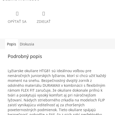
OPÝTAŤ SA
ZDIEĽAŤ
Popis
Diskusia
Podrobný popis
Lyžiarske okuliare HTG81 sú ideálnou voľbou pre
nenáročných juniorských lyžiarov, ktorí si chcú užiť každý
moment na snehu. Bezpečnostný dvojitý zorník z
odolného materiálu DURAMAX v kombinácii s flexibilným
rámom FLEX FIT zaručuje, že okuliare dokonale priľnú k
tvári a poskytujú vysoký komfort aj pri náročnejšom
lyžovaní. Nádych strieborného zrkadla na modeloch FLIP
zaistí vynikajúcu viditeľnosť aj za zhoršených
poveternostných podmienok. Tieto okuliare spájajú
bezpečnosť, pohodlie a štýl, čo z nich robí perfektného