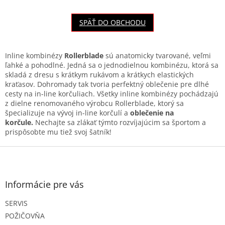
SPÄŤ DO OBCHODU
Inline kombinézy
Rollerblade
sú anatomicky tvarované, veľmi
ľahké a pohodlné. Jedná sa o jednodielnou kombinézu, ktorá sa
skladá z dresu s krátkym rukávom a krátkych elastických
kraťasov. Dohromady tak tvoria perfektný oblečenie pre dlhé
cesty na in-line korčuliach. Všetky inline kombinézy pochádzajú
z dielne renomovaného výrobcu Rollerblade, ktorý sa
špecializuje na vývoj in-line korčulí a
oblečenie na
korčule.
Nechajte sa zlákať týmto rozvíjajúcim sa športom a
prispôsobte mu tiež svoj šatník!
Z
á
p
ä
Informácie pre vás
t
SERVIS
i
e
POŽIČOVŇA