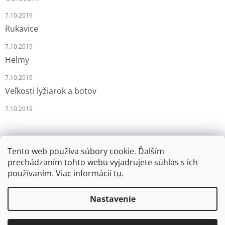
7.10.2019
Rukavice
7.10.2019
Helmy
7.10.2019
Veľkosti lyžiarok a botov
7.10.2019
Tento web používa súbory cookie. Ďalším
prechádzaním tohto webu vyjadrujete súhlas s ich
používaním. Viac informácií
tu
.
Vytvoril Shoptet
Nastavenie
Copyright 2026
LYŽÁRNA-BRUSLÁRNA
. Všetky práva