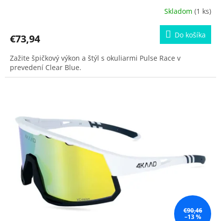
Skladom
(1 ks)
Do košíka
€73,94
Zažite špičkový výkon a štýl s okuliarmi Pulse Race v
prevedení Clear Blue.
€90,46
–13 %