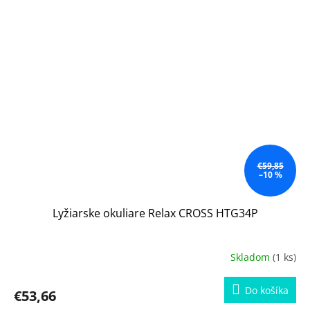
€59,85
–10 %
Lyžiarske okuliare Relax CROSS HTG34P
Skladom
(1 ks)
Do košíka
€53,66