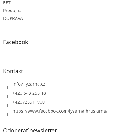
s
EET
u
Predajňa
DOPRAVA
Facebook
Kontakt
info
@
lyzarna.cz
+420 543 255 181
+420725911900
https://www.facebook.com/lyzarna.bruslarna/
Odoberať newsletter