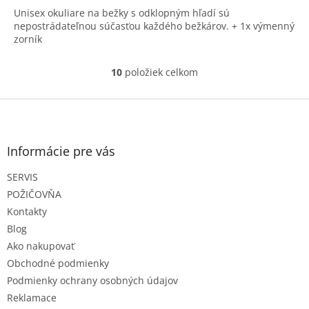
Unisex okuliare na bežky s odklopným hľadí sú
nepostrádateľnou súčasťou každého bežkárov. + 1x výmenný
zorník
10
položiek celkom
O
v
l
Z
á
á
d
p
a
ä
Informácie pre vás
c
t
i
SERVIS
i
e
e
p
POŽIČOVŇA
r
Kontakty
v
Blog
k
Ako nakupovať
y
v
Obchodné podmienky
ý
Podmienky ochrany osobných údajov
p
Reklamace
i