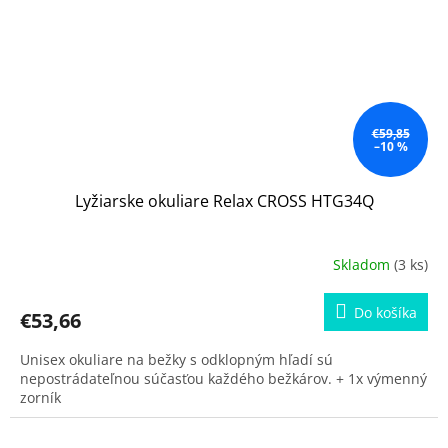
€59,85
–10 %
Lyžiarske okuliare Relax CROSS HTG34Q
Skladom
(3 ks)
Do košíka
€53,66
Unisex okuliare na bežky s odklopným hľadí sú
nepostrádateľnou súčasťou každého bežkárov. + 1x výmenný
zorník