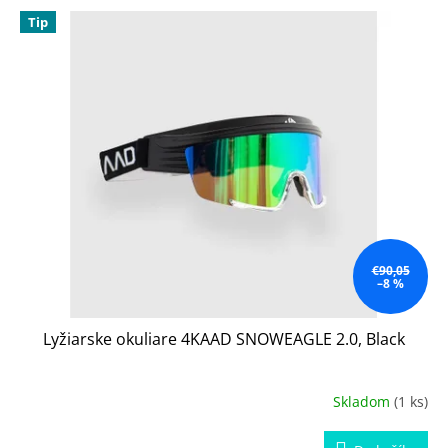
V
Tip
ý
p
i
s
p
r
o
d
u
k
t
o
€90,05
–8 %
v
Lyžiarske okuliare 4KAAD SNOWEAGLE 2.0, Black
Skladom
(1 ks)