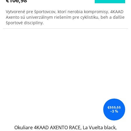
€106,98
Vytvorené pre športovcov, ktorí nerobia kompromisy, 4KAAD
Axento sú univerzálnym riešením pre cyklistiku, beh a ďalšie
športové disciplíny.
€111,11
–3 %
Okuliare 4KAAD AXENTO RACE, La Vuelta black,