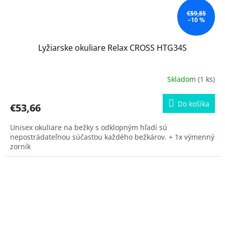
€59,85
–10 %
Lyžiarske okuliare Relax CROSS HTG34S
Skladom
(1 ks)
Do košíka
€53,66
Unisex okuliare na bežky s odklopným hľadí sú
nepostrádateľnou súčasťou každého bežkárov. + 1x výmenný
zorník