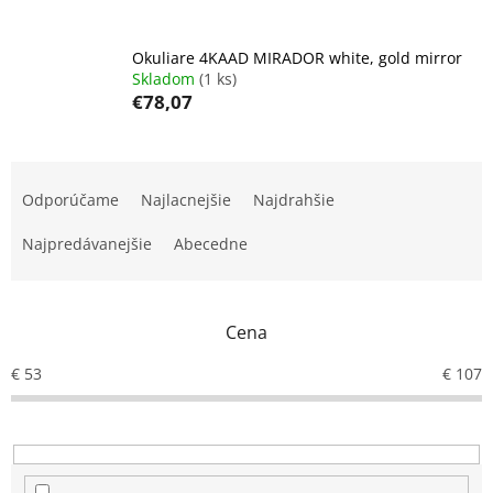
Okuliare 4KAAD MIRADOR white, gold mirror
Skladom
(1 ks)
€78,07
R
a
Odporúčame
Najlacnejšie
Najdrahšie
d
e
Najpredávanejšie
Abecedne
n
i
e
Cena
p
r
€
53
€
107
o
d
u
k
t