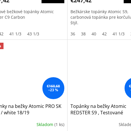
7,42
€247,42
ové bežkové topánky Atomic
Bežkárske topánky Atomic S9,
er C9 Carbon
carbonová topánka pre korčuli
štýl.
42
41 1/3
43 1/3
36
38
40
42
41 1/3
a
€160,68
€
–23 %
nky na bežky Atomic PRO SK
Topánky na bežky Atomic
 / white 18/19
REDSTER S9 , Testované
Skladom
(1 ks)
Skla