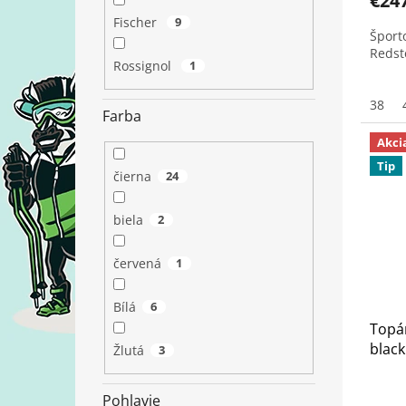
€24
Fischer
9
Šport
Redst
Rossignol
1
38
Farba
Akci
Tip
čierna
24
biela
2
červená
1
Bílá
6
Topá
black
Žlutá
3
Pohlavie