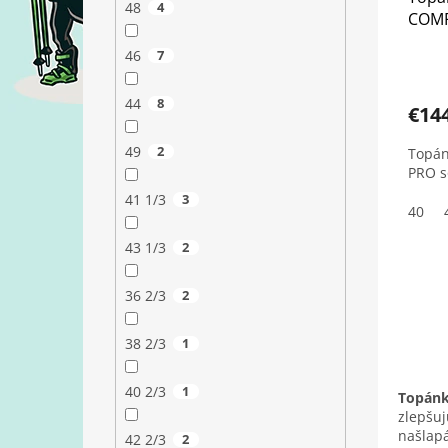
48
4
COMF
46
7
44
8
€14
49
2
Topán
PRO s
41 1/3
3
40
43 1/3
2
36 2/3
2
38 2/3
1
40 2/3
1
Topánk
zlepšuj
našlapá
42 2/3
2