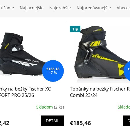
rúčame
Najlacnejšie
Najdrahšie
Najpredávanejšie
Abece
Tip
€165,18
€
–7 %
ky na bežky Fischer XC
Topánky na bežky Fischer 
ORT PRO 25/26
Combi 23/24
Skladom
(2 ks)
Skla
DETAIL
D
2,42
€185,46