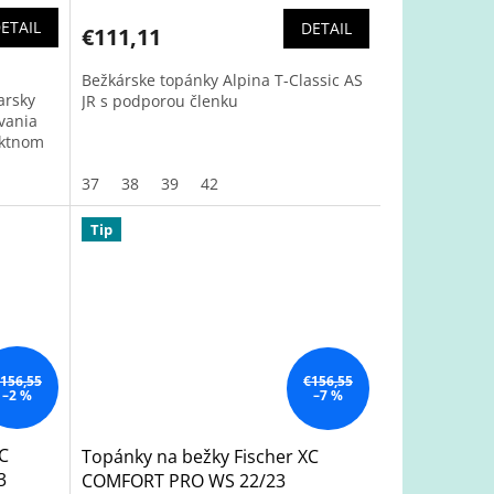
ETAIL
DETAIL
€111,11
Bežkárske topánky Alpina T-Classic AS
arsky
JR s podporou členku
ovania
ektnom
37
38
39
42
Tip
156,55
€156,55
–2 %
–7 %
XC
Topánky na bežky Fischer XC
3
COMFORT PRO WS 22/23