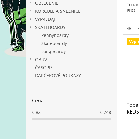
OBLEČENIE
Topán
PRO s
KORČULE A SNĚŽNICE
VÝPREDAJ
SKATEBOARDY
45
Pennyboardy
Výpr
Skateboardy
Longboardy
OBUV
ČASOPIS
DARČEKOVÉ POUKAZY
Cena
Topá
REDS
€
82
€
248