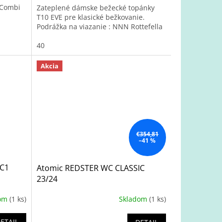
 Combi
Zateplené dámske bežecké topánky
T10 EVE pre klasické bežkovanie.
Podrážka na viazanie : NNN Rottefella
40
Akcia
€354,81
–41 %
RC1
Atomic REDSTER WC CLASSIC
23/24
dom
(1 ks)
Skladom
(1 ks)
ETAIL