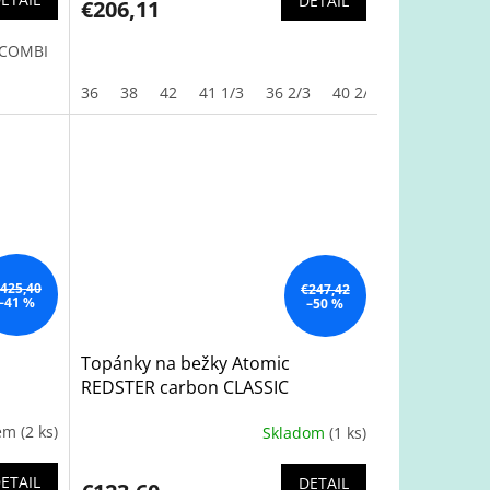
DETAIL
€206,11
 COMBI
36
38
42
41 1/3
36 2/3
40 2/3
42 2/3
46 
425,40
€247,42
–41 %
–50 %
Topánky na bežky Atomic
REDSTER carbon CLASSIC
dem
(2 ks)
Skladom
(1 ks)
ETAIL
DETAIL