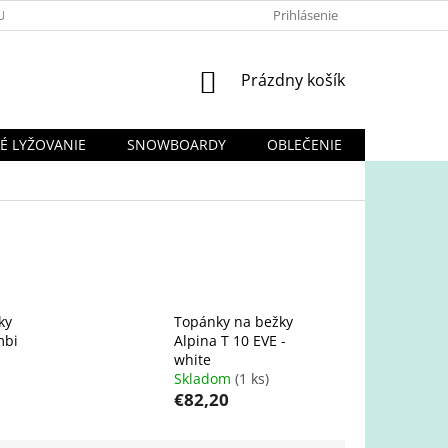
UPOVAŤ
OBCHODNÉ PODMIENKY
Prihlásenie
PODMIENKY OCHRANY OSO
NÁKUPNÝ
Prázdny košík
KOŠÍK
É LYŽOVANIE
SNOWBOARDY
OBLEČENIE
KORČULE
ky
Topánky na bežky
mbi
Alpina T 10 EVE -
white
Skladom
(1 ks)
€82,20