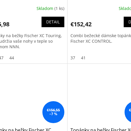
Skladom
(1 ks)
Skla
DETAIL
D
6,98
€152,42
ky na bežky Fischer XC Touring,
Combi bežecké dámske topánk
udržia vaše nohy v teple so
Fischer XC CONTROL.
émom NNN.
47
44
37
41
€156,55
€
–7 %
ky na bežky Fischer XC
Topánky na bežky Fischer 