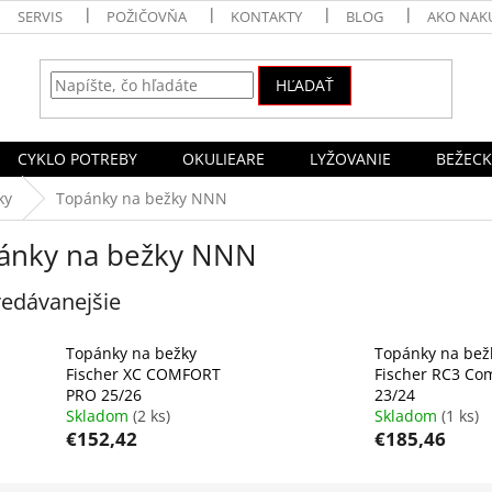
SERVIS
POŽIČOVŇA
KONTAKTY
BLOG
AKO NAK
HĽADAŤ
CYKLO POTREBY
OKULIEARE
LYŽOVANIE
BEŽECK
ky
Topánky na bežky NNN
ánky na bežky NNN
edávanejšie
Topánky na bežky
Topánky na bež
Fischer XC COMFORT
Fischer RC3 Co
PRO 25/26
23/24
Skladom
(2 ks)
Skladom
(1 ks)
€152,42
€185,46