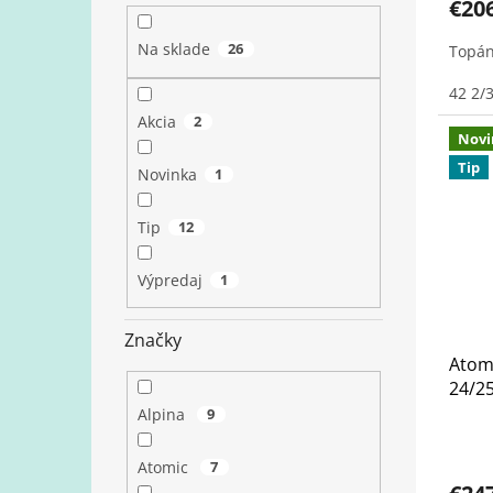
€20
Na sklade
26
Topán
42 2/
Akcia
2
Novi
Tip
Novinka
1
Tip
12
Výpredaj
1
Značky
Atom
24/2
Alpina
9
Atomic
7