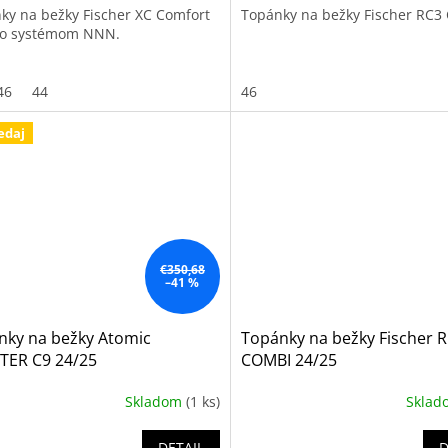
ky na bežky Fischer XC Comfort
Topánky na bežky Fischer RC3
o systémom NNN.
46
44
46
edaj
€350,68
–41 %
nky na bežky Atomic
Topánky na bežky Fischer 
TER C9 24/25
COMBI 24/25
Skladom
(1 ks)
Skla
DETAIL
D