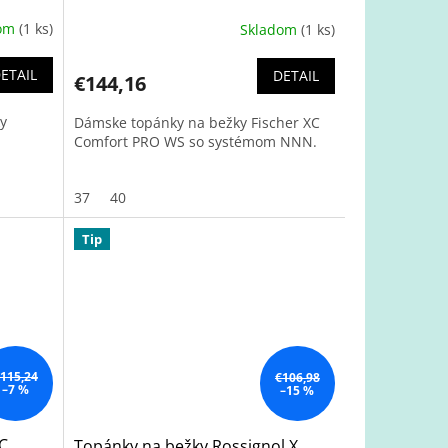
dom
(1 ks)
Skladom
(1 ks)
ETAIL
DETAIL
€144,16
y
Dámske topánky na bežky Fischer XC
Comfort PRO WS so systémom NNN.
37
40
Tip
115,24
€106,98
–7 %
–15 %
XC
Topánky na bežky Rossignol X