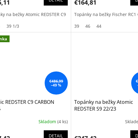
6,11
€164,81
ky na bežky Atomic REDSTER C9
Topánky na bežky Fischer RC1
3
39 1/3
39
46
44
nka
€486,99
€
–49 %
ic REDSTER C9 CARBON
Topánky na bežky Atomic
5
REDSTER S9 22/23
Skladom
(4 ks)
Skla
DETAIL
D