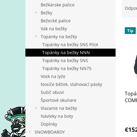
R
Bežkárske palice
a
Odpo
Bežky
d
e
Bežecké palice
V
n
Vak na bežky
Tip
ý
i
Topánky na bežky
p
e
Topánky na bežky SNS Pilot
i
p
Topánky na bežky NNN
s
r
p
o
Topánky na bežky SNS
r
d
Topánky na bežky NN75
o
u
Vosk na lyže
d
k
Nosiče běžek, stahovací pásky
u
t
Sušič obuvi
Topán
k
o
COMF
t
Športové okuliare
v
o
Viazanie na bežky
v
Návleky na boty
Doplnky
€15
SNOWBOARDY