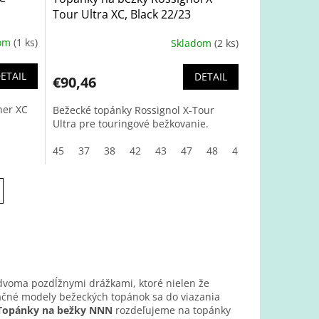
Tour Ultra XC, Black 22/23
dom
(1 ks)
Skladom
(2 ks)
ETAIL
DETAIL
€90,46
her XC
Bežecké topánky Rossignol X-Tour
Ultra pre touringové bežkovanie.
45
37
38
42
43
47
48
46
44
49
dvoma pozdĺžnymi drážkami, ktoré nielen že
reačné modely bežeckých topánok sa do viazania
Topánky na bežky NNN
rozdeľujeme na topánky