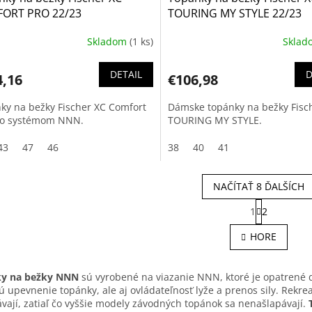
ORT PRO 22/23
TOURING MY STYLE 22/23
Skladom
(1 ks)
Skla
DETAIL
D
4,16
€106,98
ky na bežky Fischer XC Comfort
Dámske topánky na bežky Fisc
o systémom NNN.
TOURING MY STYLE.
43
47
46
38
40
41
NAČÍTAŤ 8 ĎALŠÍCH
S
1
2
t
O
r
v
HORE
á
l
n
á
k
d
o
y na bežky NNN
sú vyrobené na viazanie NNN, ktoré je opatrené 
a
v
ú upevnenie topánky, ale aj ovládateľnosť lyže a prenos sily. Rek
c
a
vají, zatiaľ čo vyššie modely závodných topánok sa nenašlapávají.
i
n