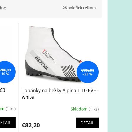
26
položiek celkom
dne
206,11
€106,98
–10 %
–23 %
RC3
Topánky na bežky Alpina T 10 EVE -
white
dom
(1 ks)
Skladom
(1 ks)
ETAIL
DETAIL
€82,20