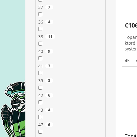
37
7
36
4
€10
38
11
Topán
ktoré 
syst
40
9
45
41
3
39
3
42
6
43
4
47
6
Topán