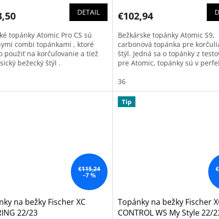
DETAIL
D
3,50
€102,94
ké topánky Atomic Pro CS sú
Bežkárske topánky Atomic S9,
nymi combi topánkami , ktoré
carbonová topánka pre korčuli
 použiť na korčuľovanie a tiež
štýl. Jedná sa o topánky z test
sický bežecký štýl .
pre Atomic, topánky sú v perf
stave, takmer nepoužité.
3
36
Tip
€115,24
€
–7 %
ky na bežky Fischer XC
Topánky na bežky Fischer 
ING 22/23
CONTROL WS My Style 22/2