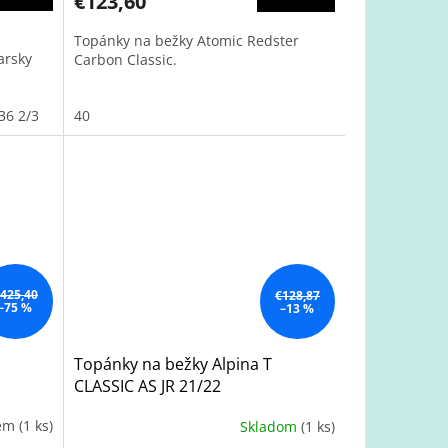
€123,60
Topánky na bežky Atomic Redster
arsky
Carbon Classic.
36 2/3
38 2/3
40
425,40
€128,87
–75 %
–13 %
Topánky na bežky Alpina T
CLASSIC AS JR 21/22
dem
(1 ks)
Skladom
(1 ks)