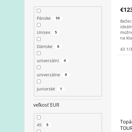
€12
Pánske
10
Bežec
ideál
Unisex
5
možno
na kla
Dámske
6
43 1/
univerzální
4
univerzálne
9
Juniorské
1
veľkosť EUR
Topán
45
5
TOUR