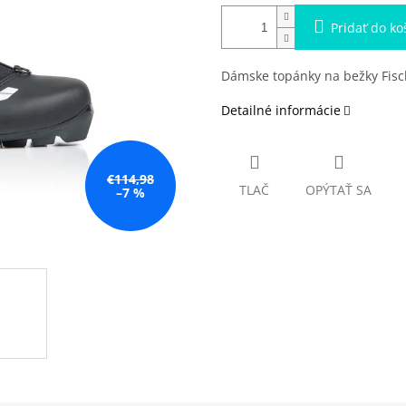
Pridať do ko
Dámske topánky na bežky Fis
Detailné informácie
€114,98
TLAČ
OPÝTAŤ SA
–7 %