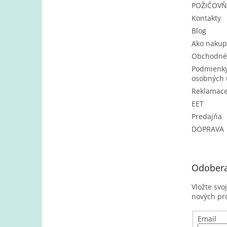
POŽIČOV
Kontakty
Blog
Ako nakup
Obchodné
Podmienky
osobných 
Reklamac
EET
Predajňa
DOPRAVA
Odobera
Vložte svo
nových pr
Email