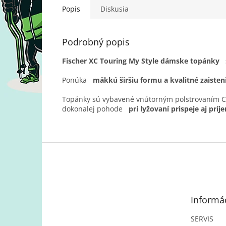
Popis
Diskusia
Podrobný popis
Fischer XC Touring My Style dámske topánky
Ponúka
mäkkú širšiu formu a kvalitné zaisteni
Topánky sú vybavené vnútorným polstrovaním C
dokonalej pohode
pri lyžovaní prispeje aj prí
Z
á
p
ä
t
Informác
i
e
SERVIS