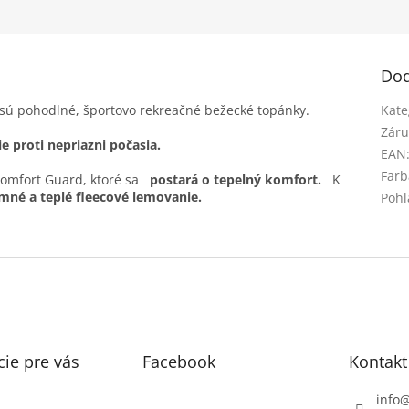
Dod
sú pohodlné, športovo rekreačné bežecké topánky.
Kate
Záru
e proti nepriazni počasia.
EAN
Farb
omfort Guard, ktoré sa
postará o tepelný komfort.
K
jemné a teplé fleecové lemovanie.
Pohl
ie pre vás
Facebook
Kontakt
info