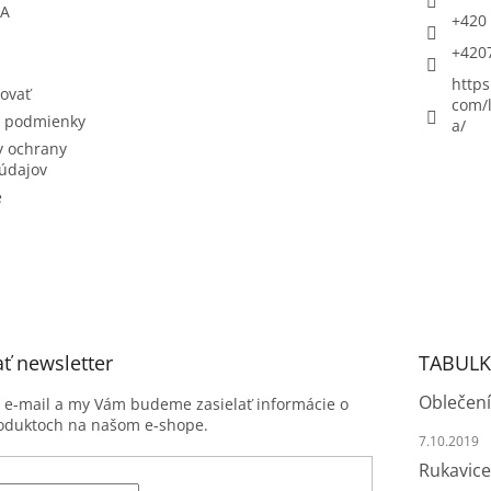
ŇA
+420 
+420
https
ovať
com/l
 podmienky
a/
 ochrany
údajov
e
ť newsletter
TABULK
Oblečení
j e-mail a my Vám budeme zasielať informácie o
oduktoch na našom e-shope.
7.10.2019
Rukavice