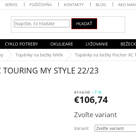
SERVIS
POŽIČOVŇA
KONTAKTY
BLOG
AKO NAK
HĽADAŤ
CYKLO POTREBY
OKULIEARE
LYŽOVANIE
BEŽECK
ky
Topánky na bežky NNN
Topánky na bežky Fischer XC
XC TOURING MY STYLE 22/23
€114,98
–7 %
€106,74
Jednotková
Zvoľte variant
cena:
Variant