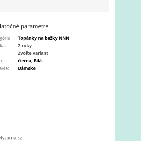
atočné parametre
gória
:
Topánky na bežky NNN
ka
:
2 roky
:
Zvoľte variant
a
:
čierna
,
Bílá
avie
:
Dámske
@
lyzarna.cz