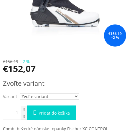
€156,19
–2 %
€156,19
–2 %
€152,07
Jednotková
Zvoľte variant
cena:
Variant
Pridať do košíka
Combi bežecké dámske topánky Fischer XC CONTROL.