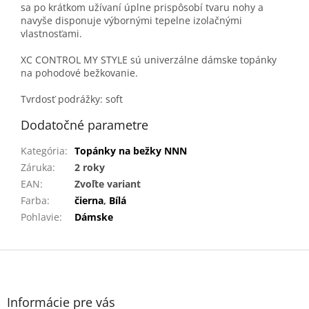
sa po krátkom užívaní úplne prispôsobí tvaru nohy a
navyše disponuje výbornými tepelne izolačnými
vlastnosťami.
XC CONTROL MY STYLE sú univerzálne dámske topánky
na pohodové bežkovanie.
Tvrdosť podrážky: soft
Dodatočné parametre
Kategória
:
Topánky na bežky NNN
Záruka
:
2 roky
EAN
:
Zvoľte variant
Farba
:
čierna
,
Bílá
Pohlavie
:
Dámske
Z
á
p
ä
Informácie pre vás