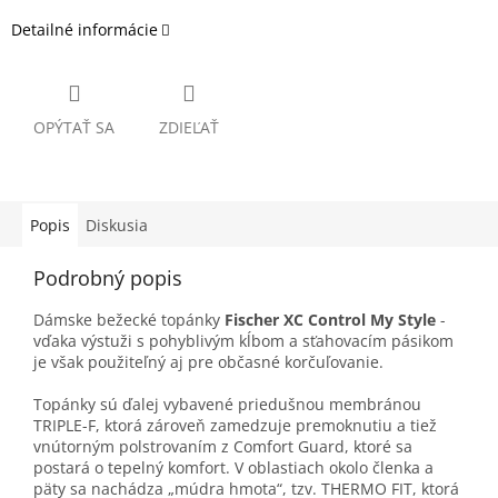
Detailné informácie
OPÝTAŤ SA
ZDIEĽAŤ
Popis
Diskusia
Podrobný popis
Dámske bežecké topánky
Fischer XC Control My Style
-
vďaka výstuži s pohyblivým kĺbom a sťahovacím pásikom
je však použiteľný aj pre občasné korčuľovanie.
Topánky sú ďalej vybavené priedušnou membránou
TRIPLE-F, ktorá zároveň zamedzuje premoknutiu a tiež
vnútorným polstrovaním z Comfort Guard, ktoré sa
postará o tepelný komfort. V oblastiach okolo členka a
päty sa nachádza „múdra hmota“, tzv. THERMO FIT, ktorá