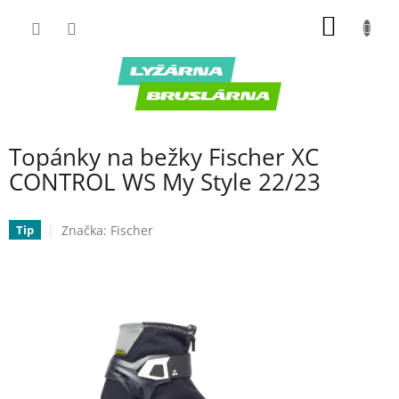
Prejsť
NÁKU
na
obsah
KOŠÍK
Topánky na bežky Fischer XC
CONTROL WS My Style 22/23
Značka:
Fischer
Tip