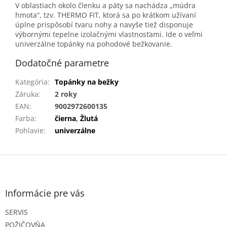
V oblastiach okolo členku a päty sa nachádza „múdra
hmota“, tzv. THERMO FIT, ktorá sa po krátkom užívaní
úplne prispôsobí tvaru nohy a navyše tiež disponuje
výbornými tepelne izolačnými vlastnosťami. Ide o veľmi
univerzálne topánky na pohodové bežkovanie.
Dodatočné parametre
Kategória
:
Topánky na bežky
Záruka
:
2 roky
EAN
:
9002972600135
Farba
:
čierna
,
Žlutá
Pohlavie
:
univerzálne
Z
á
p
ä
Informácie pre vás
t
SERVIS
i
e
POŽIČOVŇA