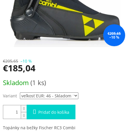
€205,65
–10 %
€205,65
–10 %
€185,04
Jednotková
Skladom
(1 ks)
cena:
Variant
Pridať do košíka
Topánky na bežky Fischer RC3 Combi