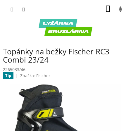
Prejsť
NÁKU
na
obsah
KOŠÍK
Topánky na bežky Fischer RC3
Combi 23/24
2265033/46
Značka:
Fischer
Tip