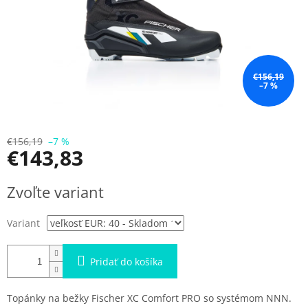
€156,19
–7 %
€156,19
–7 %
€143,83
Jednotková
Zvoľte variant
cena:
Variant
Pridať do košíka
Topánky na bežky Fischer XC Comfort PRO so systémom NNN.