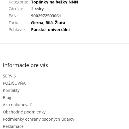
Kategória
:
Topánky na bežky NNN
Záruka
:
2 roky
EAN
:
9002972503061
Farba
:
čierna
,
Bílá
,
Žlutá
Pohlavie
:
Pánske
,
univerzální
Z
á
p
ä
Informácie pre vás
t
SERVIS
i
e
POŽIČOVŇA
Kontakty
Blog
Ako nakupovať
Obchodné podmienky
Podmienky ochrany osobných údajov
Reklamace