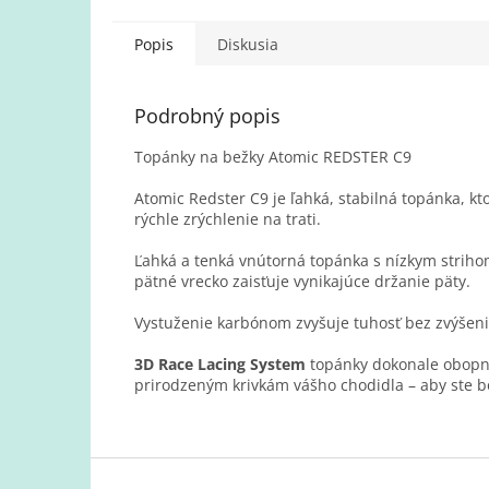
Popis
Diskusia
Podrobný popis
Topánky na bežky Atomic REDSTER C9
Atomic Redster C9 je ľahká, stabilná topánka, k
rýchle zrýchlenie na trati.
Ľahká a tenká vnútorná topánka s nízkym striho
pätné vrecko zaisťuje vynikajúce držanie päty.
Vystuženie karbónom zvyšuje tuhosť bez zvýšenia
3D
Race
Lacing
System
topánky dokonale obopne
prirodzeným krivkám vášho chodidla – aby ste bol
Z