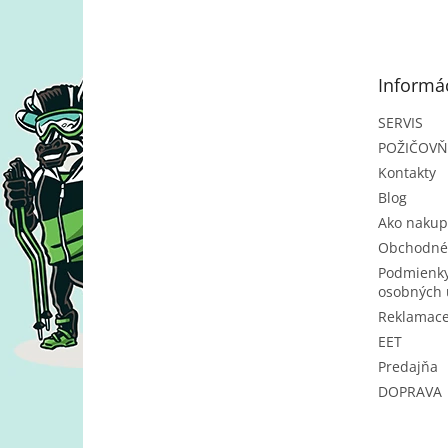
á
p
ä
t
Informác
i
e
SERVIS
POŽIČOV
Kontakty
Blog
Ako nakup
Obchodné
Podmienky
osobných 
Reklamac
EET
Predajňa
DOPRAVA