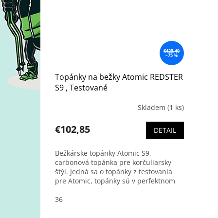
€425,40
–75 %
Topánky na bežky Atomic REDSTER
S9 , Testované
Skladem
(1 ks)
€102,85
DETAIL
Bežkárske topánky Atomic S9,
carbonová topánka pre korčuliarsky
štýl. Jedná sa o topánky z testovania
pre Atomic, topánky sú v perfektnom
stave, takmer nepoužité.
36