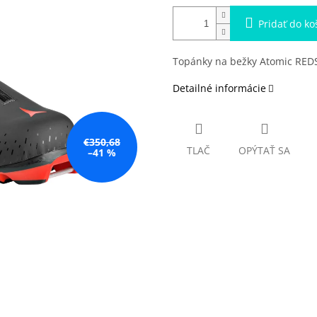
Pridať do ko
Topánky na bežky Atomic RED
Detailné informácie
€350,68
TLAČ
OPÝTAŤ SA
–41 %