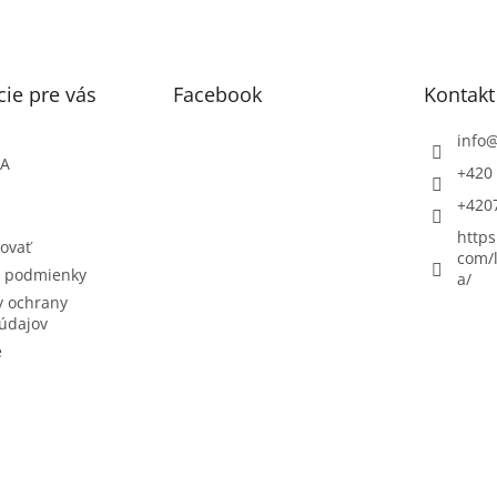
ie pre vás
Facebook
Kontakt
info
ŇA
+420 
+420
https
ovať
com/l
 podmienky
a/
 ochrany
údajov
e