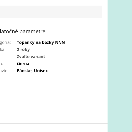
atočné parametre
gória
:
Topánky na bežky NNN
ka
:
2 roky
:
Zvoľte variant
a
:
čierna
avie
:
Pánske
,
Unisex