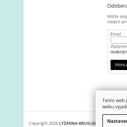
Odobera
Vložte svo
nových pr
Email
Vložením
osobnýc
PRIHL
Tento web 
webu vyjadr
Nastave
Copyright 2026
LYŽÁRNA-BRUSLÁRNA
. Všetky prá