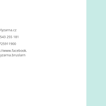
@
lyzarna.cz
543 255 181
725911900
://www.facebook.
yzarna.bruslarn