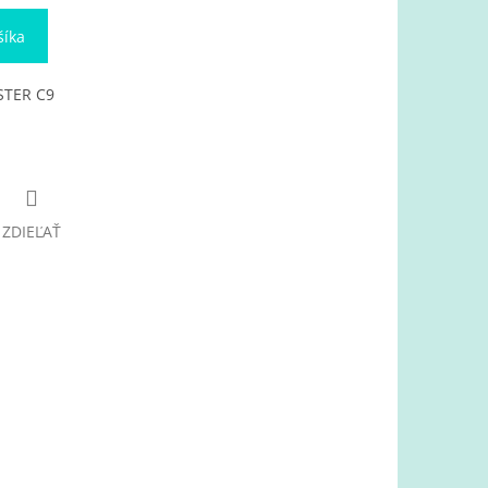
šíka
STER C9
ZDIEĽAŤ