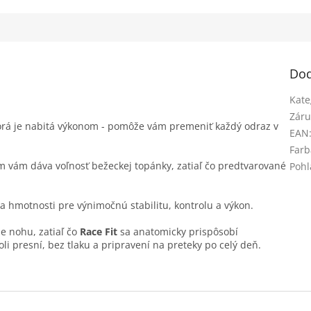
Dod
Kate
Záru
torá je nabitá výkonom - pomôže vám premeniť každý odraz v
EAN
Farb
m vám dáva voľnosť bežeckej topánky, zatiaľ čo predtvarované
Pohl
 hmotnosti pre výnimočnú stabilitu, kontrolu a výkon.
 nohu, zatiaľ čo
Race Fit
sa anatomicky prispôsobí
i presní, bez tlaku a pripravení na preteky po celý deň.