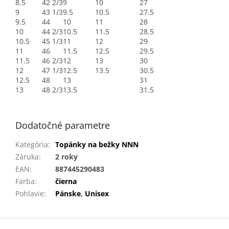
8.5
42 2/3
9
10
27
9
43 1/3
9.5
10.5
27.5
9.5
44
10
11
28
10
44 2/3
10.5
11.5
28.5
10.5
45 1/3
11
12
29
11
46
11.5
12.5
29.5
11.5
46 2/3
12
13
30
12
47 1/3
12.5
13.5
30.5
12.5
48
13
31
13
48 2/3
13.5
31.5
Dodatočné parametre
Kategória
:
Topánky na bežky NNN
Záruka
:
2 roky
EAN
:
887445290483
Farba
:
čierna
Pohlavie
:
Pánske
,
Unisex
Z