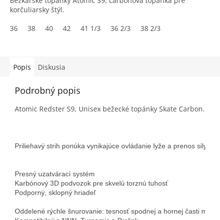
Bežkárske topánky Atomic S9, carbonová topánka pre
korčuliarsky štýl.
36
38
40
42
41 1/3
36 2/3
38 2/3
Popis
Diskusia
Podrobný popis
Atomic Redster S9, Unisex bežecké topánky Skate Carbon.
Priliehavý strih ponúka vynikajúce ovládanie lyže a prenos sily. Skv
Presný uzatvárací systém

Karbónový 3D podvozok pre skvelú torznú tuhosť

Podporný, sklopný hriadeľ
Oddelené rýchle šnurovanie: tesnosť spodnej a hornej časti môžete