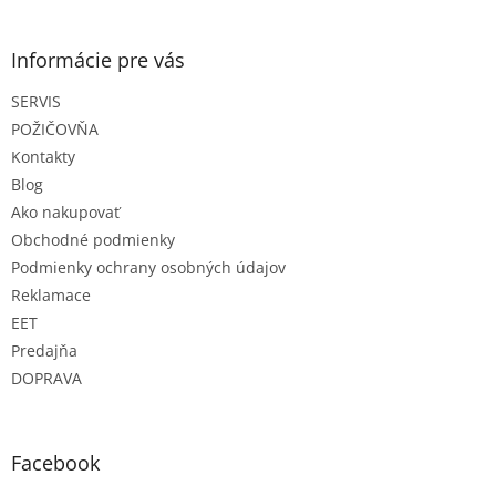
á
p
ä
Informácie pre vás
t
SERVIS
i
e
POŽIČOVŇA
Kontakty
Blog
Ako nakupovať
Obchodné podmienky
Podmienky ochrany osobných údajov
Reklamace
EET
Predajňa
DOPRAVA
Facebook