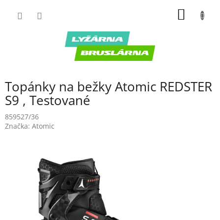
Prejsť
NÁKU
na
obsah
KOŠÍK
Topánky na bežky Atomic REDSTER
S9 , Testované
859527/36
Značka:
Atomic