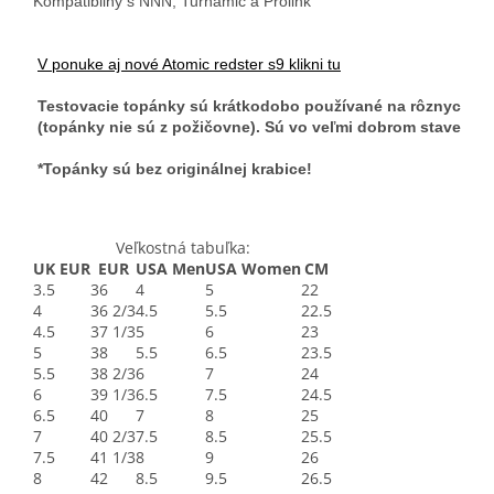
Kompatibilný s NNN, Turnamic a Prolink
V ponuke aj nové Atomic redster s9 klikni tu
Testovacie topánky sú krátkodobo používané na rôznych pr
 (topánky nie sú z požičovne). Sú vo veľmi dobrom stave!
 *Topánky sú bez originálnej krabice!
Veľkostná tabuľka:
UK EUR
EUR
USA Men
USA Women
CM
3.5
36
4
5
22
4
36 2/3
4.5
5.5
22.5
4.5
37 1/3
5
6
23
5
38
5.5
6.5
23.5
5.5
38 2/3
6
7
24
6
39 1/3
6.5
7.5
24.5
6.5
40
7
8
25
7
40 2/3
7.5
8.5
25.5
7.5
41 1/3
8
9
26
8
42
8.5
9.5
26.5