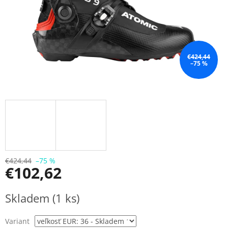
€424,44
–75 %
€424,44
–75 %
€102,62
Jednotková
Skladem
(1 ks)
cena:
Variant