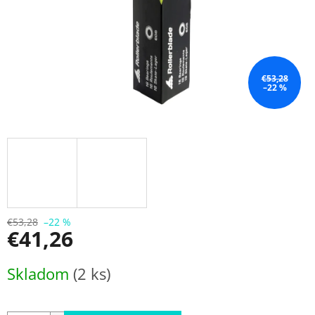
€53,28
–22 %
€53,28
–22 %
€41,26
Jednotková
Skladom
(2 ks)
cena: