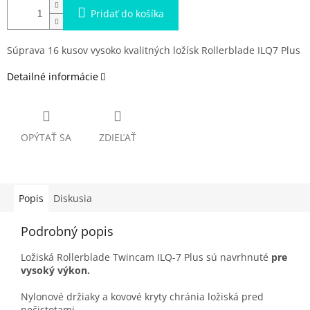
Pridať do košíka
Súprava 16 kusov vysoko kvalitných ložísk Rollerblade ILQ7 Plus
Detailné informácie
OPÝTAŤ SA
ZDIEĽAŤ
Popis
Diskusia
Podrobný popis
Ložiská Rollerblade Twincam ILQ-7 Plus sú navrhnuté
pre
vysoký výkon.
Nylonové držiaky a kovové kryty chránia ložiská pred
nečistotami.