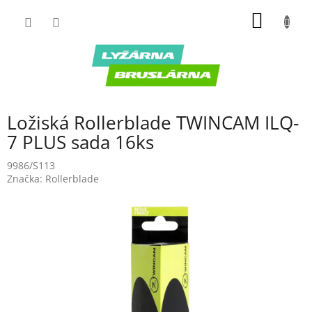
Prejsť
NÁKU
na
obsah
KOŠÍK
Ložiská Rollerblade TWINCAM ILQ-
7 PLUS sada 16ks
9986/S113
Značka:
Rollerblade