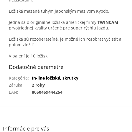
Ložiská mazané tuhým japonským mazivom Kyodo.
Jedná sa o originálne ložiská americkej firmy
TWINCAM
prvotriednej kvality určené pre super rýchlu jazdu.
Ložiská sú rozoberateľné, je možné ich rozobrať vyčistiť a
potom zložiť.
V balení je 16 ložísk
Dodatočné parametre
Kategória
:
In-line ložiská, skrutky
Záruka
:
2 roky
EAN
:
8050459444254
Z
á
p
ä
Informácie pre vás