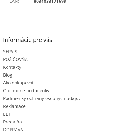
EAN
:
8034033171699
Z
á
p
ä
Informácie pre vás
t
SERVIS
i
e
POŽIČOVŇA
Kontakty
Blog
Ako nakupovať
Obchodné podmienky
Podmienky ochrany osobných údajov
Reklamace
EET
Predajňa
DOPRAVA