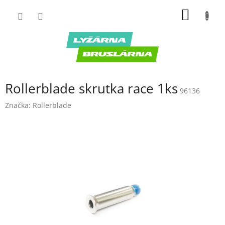
Prejsť
NÁKU
na
obsah
KOŠÍK
Rollerblade skrutka race 1ks
96136
Značka:
Rollerblade