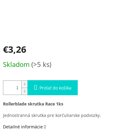
€3,26
Jednotková
Skladom
(>5 ks)
cena:
Pridať do košíka
Rollerblade skrutka Race 1ks
Jednostranná skrutka pre korčuliarske podvozky.
Detailné informácie