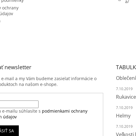
 podmienky
a/
 ochrany
údajov
e
ť newsletter
TABULK
Oblečení
j e-mail a my Vám budeme zasielať informácie o
oduktoch na našom e-shope.
7.10.2019
Rukavice
7.10.2019
 e-mailu súhlasíte s
podmienkami ochrany
Helmy
h údajov
7.10.2019
ÁSIŤ SA
Veľkosti 