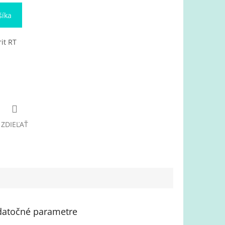
šíka
it RT
ZDIEĽAŤ
atočné parametre