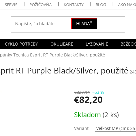
SERVIS
POŽIČOVŇA
KONTAKTY
BLOG
AKO NAK
HĽADAŤ
CYKLO POTREBY
OKULIEARE
LYŽOVANIE
BEŽECK
opánky Tecnica Esprit RT Purple Black/Silver, použité
prit RT Purple Black/Silver, použité
24
€227,14
–63 %
€82,20
Jednotková
Skladom
(2 ks)
cena:
Variant