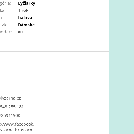
gória
:
Lyžiarky
ka
:
1 rok
a
:
fialová
avie
:
Dámske
 Index
:
80
@
lyzarna.cz
543 255 181
725911900
://www.facebook.
yzarna.bruslarn