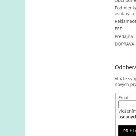
Obchodné
Podmienky
osobných 
Reklamac
EET
Predajňa
DOPRAVA
Odobera
Vložte svo
nových pr
Email
Vložením
osobnýc
PRIHL