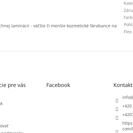
Kate
Záru
Farb
Pohl
vrchnej laminácii - väčšie či menšie kozmetické škrabance na
Flex
ie pre vás
Facebook
Kontakt
info
ŇA
+420 
+420
https
ovať
com/l