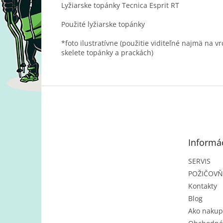
Lyžiarske topánky Tecnica Esprit RT
Použité lyžiarske topánky
*foto ilustratívne (použitie viditeľné najmä na 
skelete topánky a prackách)
Z
á
p
ä
t
Informác
i
e
SERVIS
POŽIČOV
Kontakty
Blog
Ako nakup