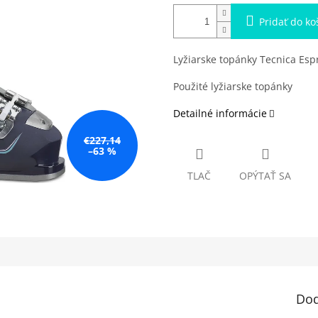
Pridať do ko
Lyžiarske topánky Tecnica Espr
Použité lyžiarske topánky
Detailné informácie
€227,14
–63 %
TLAČ
OPÝTAŤ SA
Dod