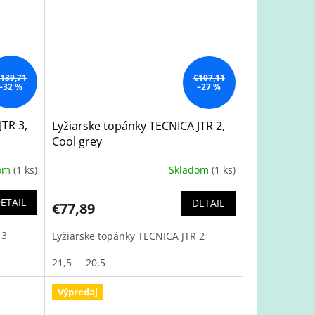
139,71
€107,11
–32 %
–27 %
JTR 3,
Lyžiarske topánky TECNICA JTR 2,
Cool grey
dom
(1 ks)
Skladom
(1 ks)
ETAIL
DETAIL
€77,89
 3
Lyžiarske topánky TECNICA JTR 2
21,5
20,5
Výpredaj