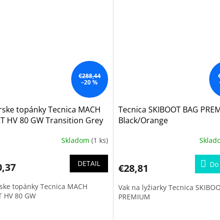
€288,44
–20 %
arske topánky Tecnica MACH
Tecnica SKIBOOT BAG PRE
T HV 80 GW Transition Grey
Black/Orange
6
Skladom
(1 ks)
Skla
DETAIL
Do 
0,37
€28,81
rske topánky Tecnica MACH
Vak na lyžiarky Tecnica SKIBO
T HV 80 GW
PREMIUM