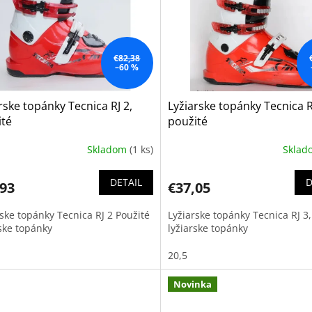
€82,38
–60 %
rske topánky Tecnica RJ 2,
Lyžiarske topánky Tecnica R
ité
použité
Skladom
(1 ks)
Skla
DETAIL
D
,93
€37,05
rske topánky Tecnica RJ 2 Použité
Lyžiarske topánky Tecnica RJ 3,
rske topánky
lyžiarske topánky
20,5
Novinka