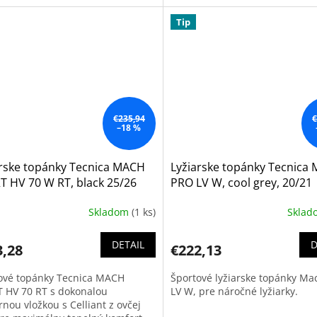
Tip
€235,94
€
–18 %
arske topánky Tecnica MACH
Lyžiarske topánky Tecnica
T HV 70 W RT, black 25/26
PRO LV W, cool grey, 20/21
Skladom
(1 ks)
Skla
DETAIL
D
3,28
€222,13
ové topánky Tecnica MACH
Športové lyžiarske topánky M
 HV 70 RT s dokonalou
LV W, pre náročné lyžiarky.
nou vložkou s Celliant z ovčej