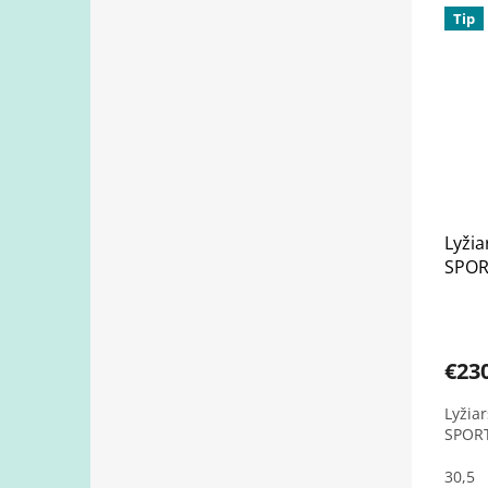
Tip
Lyži
SPOR
25/2
€23
Lyžia
SPOR
30,5