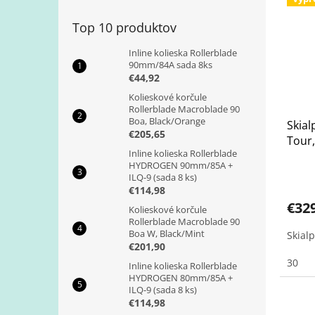
Top 10 produktov
Inline kolieska Rollerblade
90mm/84A sada 8ks
€44,92
Kolieskové korčule
Rollerblade Macroblade 90
Boa, Black/Orange
Skia
€205,65
Tour,
Inline kolieska Rollerblade
HYDROGEN 90mm/85A +
ILQ-9 (sada 8 ks)
€114,98
€32
Kolieskové korčule
Rollerblade Macroblade 90
Boa W, Black/Mint
Skial
€201,90
30
Inline kolieska Rollerblade
HYDROGEN 80mm/85A +
ILQ-9 (sada 8 ks)
€114,98