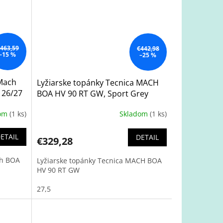
463,59
€442,98
–15 %
–25 %
 Mach
Lyžiarske topánky Tecnica MACH
 26/27
BOA HV 90 RT GW, Sport Grey
dom
(1 ks)
Skladom
(1 ks)
ETAIL
DETAIL
€329,28
ch BOA
Lyžiarske topánky Tecnica MACH BOA
HV 90 RT GW
27,5