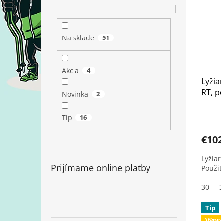
Na sklade
51
Akcia
4
Lyžia
RT, p
Novinka
2
Tip
16
€10
Lyžia
Prijímame online platby
Použi
30
Tip
Výpr