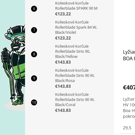
Kolieskové korčule
Rollerblade SPARK 90 M
€123,22
Kolieskové korčule
Rollerblade Spark 84 W,
Black/Violet
€123,22
Kolieskové korčule
Rollerblade Sirio 90,
Lyži
Black/Yellow
BOA 
€143,83
25/2
Kolieskové korčule
Rollerblade Sirio 90 W,
Black/Rosa
€143,83
€40
Kolieskové korčule
Lyžia
Rollerblade Sirio 90 W,
Black/Coral
HV 10
€143,83
Boa H
pokro
objem
predo
29,5