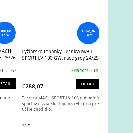
308,68
€352,36
–12 %
–18 %
 MACH
Lyžiarske topánky Tecnica MACH
, 25/26
SPORT LV 100 GW, race grey 24/25
dom
(1 ks)
Skladom
(1 ks)
ETAIL
DETAIL
€288,07
denné
Tecnica MACH SPORT LV 100 pohodlná
športová lyžiarska topánka vhodná pre
užšie chodidlo.
28,5