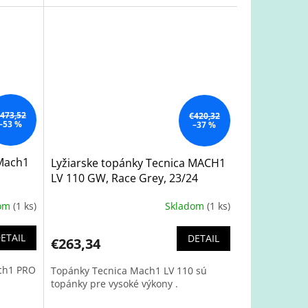
473,52
€420,32
–53 %
–37 %
 Mach1
Lyžiarske topánky Tecnica MACH1
LV 110 GW, Race Grey, 23/24
dom
(1 ks)
Skladom
(1 ks)
ETAIL
DETAIL
€263,34
ach1 PRO
Topánky Tecnica Mach1 LV 110 sú
topánky pre vysoké výkony .