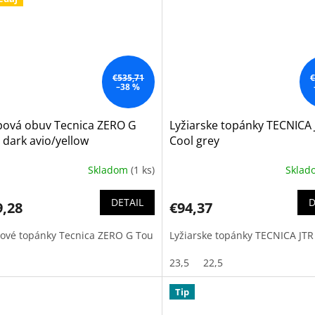
€535,71
€
–38 %
lpová obuv Tecnica ZERO G
Lyžiarske topánky TECNICA 
 dark avio/yellow
Cool grey
Skladom
(1 ks)
Skla
DETAIL
D
9,28
€94,37
pové topánky Tecnica ZERO G Tou
Lyžiarske topánky TECNICA JTR
23,5
22,5
Tip