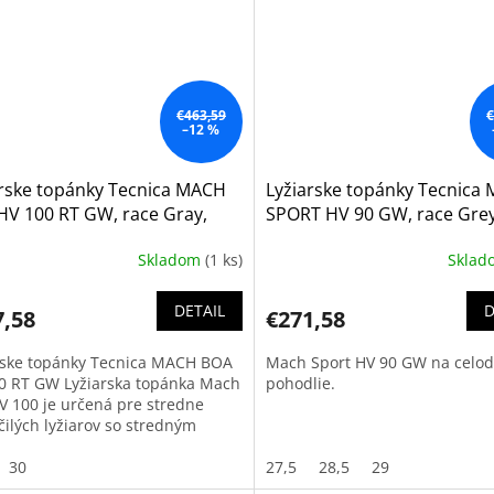
€463,59
€
–12 %
arske topánky Tecnica MACH
Lyžiarske topánky Tecnica
HV 100 RT GW, race Gray,
SPORT HV 90 GW, race Grey
6
Skladom
(1 ks)
Skla
DETAIL
D
7,58
€271,58
rske topánky Tecnica MACH BOA
Mach Sport HV 90 GW na celo
0 RT GW Lyžiarska topánka Mach
pohodlie.
V 100 je určená pre stredne
čilých lyžiarov so stredným
om nohy a je zameraná
všetkým...
30
27,5
28,5
29