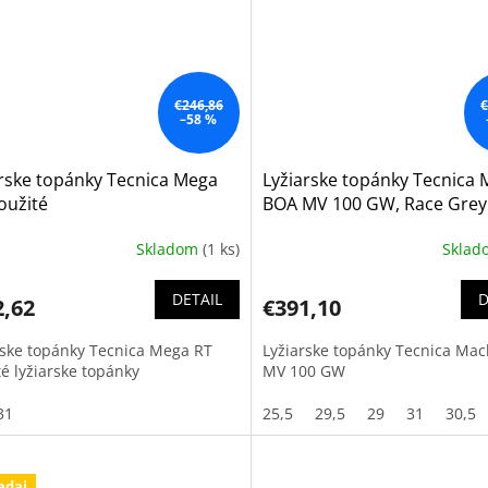
€246,86
€
–58 %
rske topánky Tecnica Mega
Lyžiarske topánky Tecnica
oužité
BOA MV 100 GW, Race Grey
Skladom
(1 ks)
Skla
DETAIL
D
2,62
€391,10
rske topánky Tecnica Mega RT
Lyžiarske topánky Tecnica Ma
té lyžiarske topánky
MV 100 GW
31
25,5
29,5
29
31
30,5
edaj