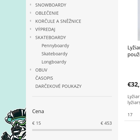
i
p
SNOWBOARDY
s
r
p
OBLEČENIE
o
r
d
KORČULE A SNĚŽNICE
o
u
VÝPREDAJ
d
k
SKATEBOARDY
u
t
Pennyboardy
Lyžia
k
o
Skateboardy
použ
t
v
o
Longboardy
v
OBUV
ČASOPIS
€32
DARČEKOVÉ POUKAZY
Lyžia
lyžia
Cena
17
€
15
€
453