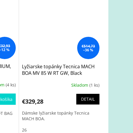
€32,93
€514,73
–12 %
–36 %
MIUM,
Lyžiarske topánky Tecnica MACH
BOA MV 85 W RT GW, Black
dom
(4 ks)
Skladom
(1 ks)
DETAIL
košíka
€329,28
Dámske lyžiarske topánky Tecnica
OT BAG
MACH BOA.
26