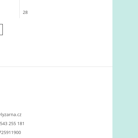
28
@
lyzarna.cz
543 255 181
725911900