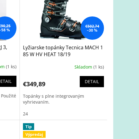
€90,25
€502,74
–58 %
–30 %
J 3,
Lyžiarske topánky Tecnica MACH 1
85 W HV HEAT 18/19
dom
(1 ks)
Skladom
(1 ks)
ETAIL
DETAIL
€349,89
 Použité
Topánky s plne integrovaným
vyhrievaním.
24
Tip
Výpredaj