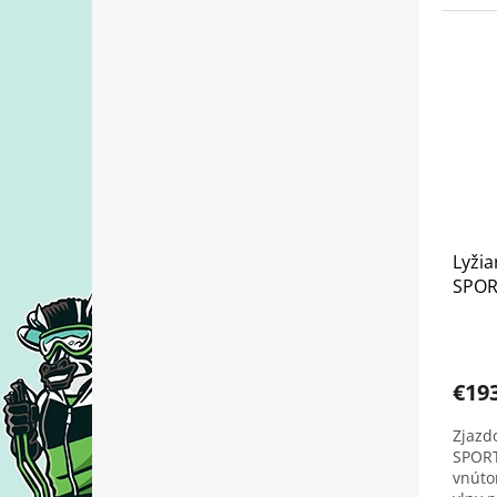
Lyži
SPOR
€19
Zjazd
SPORT
vnútor