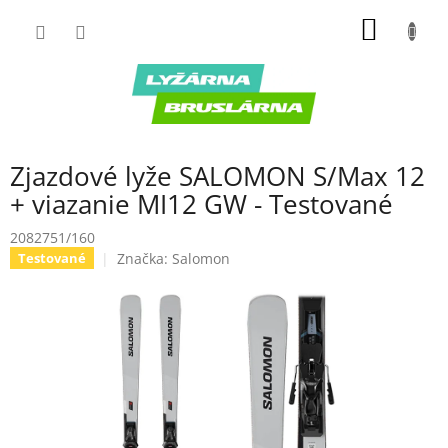
Prejsť
NÁKU
na
obsah
KOŠÍK
Zjazdové lyže SALOMON S/Max 12
+ viazanie MI12 GW - Testované
2082751/160
Značka:
Salomon
Testované