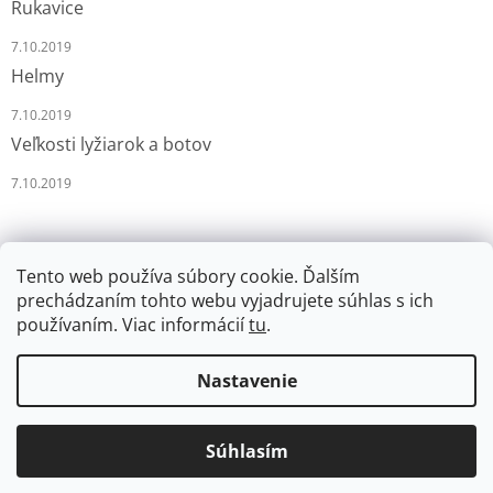
Rukavice
7.10.2019
Helmy
7.10.2019
Veľkosti lyžiarok a botov
7.10.2019
Tento web používa súbory cookie. Ďalším
prechádzaním tohto webu vyjadrujete súhlas s ich
používaním. Viac informácií
tu
.
Vytvoril Shoptet
Nastavenie
Copyright 2026
LYŽÁRNA-BRUSLÁRNA
. Všetky práva
Súhlasím
vyhradené.