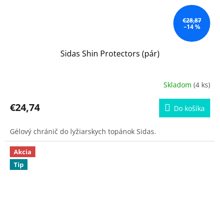
€28,87
–14 %
Sidas Shin Protectors (pár)
Skladom
(4 ks)
€24,74
Do košíka
Gélový chránič do lyžiarskych topánok Sidas.
Akcia
Tip