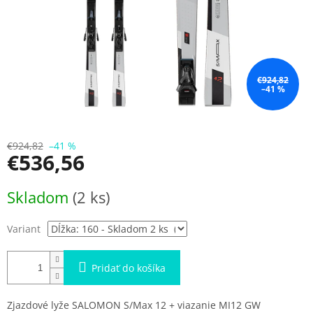
€924,82
–41 %
€924,82
–41 %
€536,56
Jednotková
Skladom
(2 ks)
cena:
Variant
Pridať do košíka
Zjazdové lyže SALOMON S/Max 12 + viazanie MI12 GW