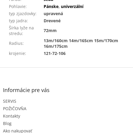
Pohlavie
:
Pánske
,
univerzální
typ zjazdovky
:
upravená
typ jadra
:
Drevené
Šírka lyže na
72mm
stredu
:
13m/160cm 14m/165cm 15m/170cm
Radius
:
16m/175cm
krojenie
:
121-72-106
Z
á
p
ä
Informácie pre vás
t
SERVIS
i
e
POŽIČOVŇA
Kontakty
Blog
Ako nakupovať