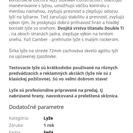
manévrovanie s lyžou, umožňujú väčšiu kontrolu s
menšou námahou, zvyšujú presnosť a zlepšujú odozvu
lyží na lyžiarov. Tiež zaručujú stabilitu a presnosť, zvyšujú
výkon tým, že poskytujú dobrú priľnavosť hrán a hladký
kontakt lyže so snehom.
Dvojitá
vrstva
titanalu
Double
Ti
, na oboch stranách jadra, zlepšuje výkon na tvrdom
snehu. Full Camber - prehnutie lyže s malým rockerom.
Šírka lyže na strede 72mm zachováva skvelú agilitu lyží
na upravenej zjazdovke.
Testovacie lyže sú krátkodobo používané na rôznych
predvádzacích a reklamných akciách (lyže nie sú z
klasickej požičovne). Sú vo veľmi dobrom stave!
Lyže sú profesionálne pripravené na predaj, tj
nabrúsené hrany, navoskovaná a preleštená sklznica.
Dodatočné parametre
Kategória
:
Lyže
Záruka
:
1 rok
Farba
:
šedá