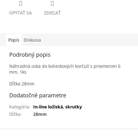
OPÝTAŤ SA
ZDIEĽAŤ
Popis
Diskusia
Podrobný popis
Náhradná oska do kolieskových korčulí s priemerom 6
mm, 1ks
Dĺžka 28mm
Dodatočné parametre
Kategória
:
In-line ložiská, skrutky
Dĺžka
:
28mm
Z