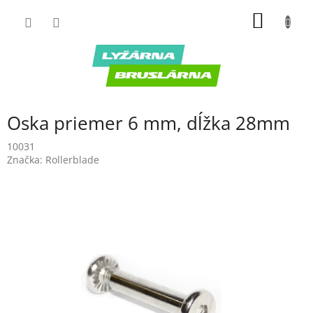
Prejsť
NÁKU
na
obsah
KOŠÍK
Oska priemer 6 mm, dĺžka 28mm
10031
Značka:
Rollerblade