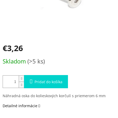
€3,26
Jednotková
Skladom
(>5 ks)
cena:
Pridať do košíka
Náhradná oska do kolieskových korčulí s priemerom 6 mm
Detailné informácie