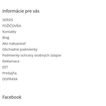
á
p
ä
Informácie pre vás
t
SERVIS
i
e
POŽIČOVŇA
Kontakty
Blog
Ako nakupovať
Obchodné podmienky
Podmienky ochrany osobných údajov
Reklamace
EET
Predajňa
DOPRAVA
Facebook