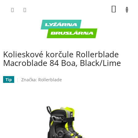
Prejsť
NÁKU
na
obsah
KOŠÍK
Kolieskové korčule Rollerblade
Macroblade 84 Boa, Black/Lime
Značka:
Rollerblade
Tip