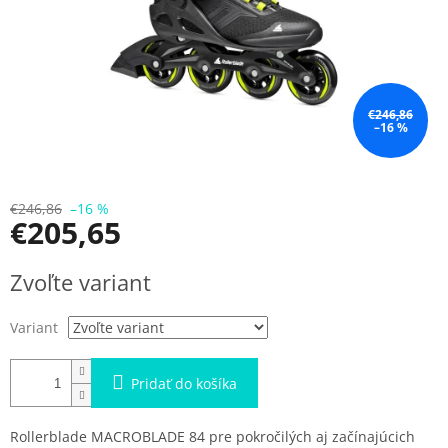
€246,86
–16 %
€246,86
–16 %
€205,65
Jednotková
Zvoľte variant
cena:
Variant
Pridať do košíka
Rollerblade MACROBLADE 84 pre pokročilých aj začínajúcich