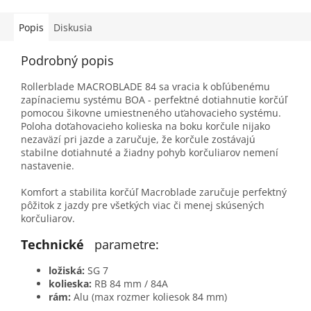
Popis
Diskusia
Podrobný popis
Rollerblade MACROBLADE 84 sa vracia k obľúbenému
zapínaciemu systému BOA - perfektné dotiahnutie korčúľ
pomocou šikovne umiestneného uťahovacieho systému.
Poloha doťahovacieho kolieska na boku korčule nijako
nezaväzí pri jazde a zaručuje, že korčule zostávajú
stabilne dotiahnuté a žiadny pohyb korčuliarov nemení
nastavenie.
Komfort a stabilita korčúľ Macroblade zaručuje perfektný
pôžitok z jazdy pre všetkých viac či menej skúsených
korčuliarov.
Technické
parametre:
ložiská:
SG 7
kolieska:
RB 84 mm / 84A
rám:
Alu (max rozmer koliesok 84 mm)