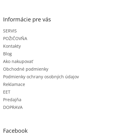
á
p
ä
Informácie pre vás
t
SERVIS
i
e
POŽIČOVŇA
Kontakty
Blog
Ako nakupovať
Obchodné podmienky
Podmienky ochrany osobných údajov
Reklamace
EET
Predajňa
DOPRAVA
Facebook