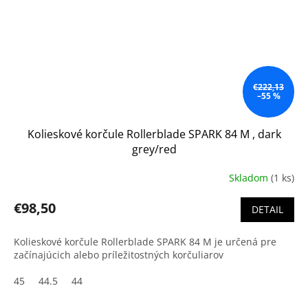
€222,13
–55 %
Kolieskové korčule Rollerblade SPARK 84 M , dark
grey/red
Skladom
(1 ks)
€98,50
DETAIL
Kolieskové korčule Rollerblade SPARK 84 M je určená pre
začínajúcich alebo príležitostných korčuliarov
45
44.5
44