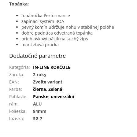
Topánka:
topánočka Performance
zapínací systém BOA
pevný komín udržuje nohu v stabilnej polohe
dobre padnúca odvetraná topánka
priehlavkový pásik na suchý zips
manžetová pracka
Dodatočné parametre
Kategória
:
IN-LINE KORČULE
Záruka
:
2 roky
EAN
:
Zvoľte variant
Farba
:
čierna
,
Zelená
Pohlavie
:
Pánske
,
univerzální
rám
:
ALU
kolieska
:
84mm
ložiská
:
SG 7
Z