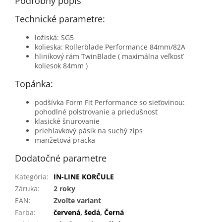
Podrobný popis
Technické parametre:
ložiská: SG5
kolieska: Rollerblade Performance 84mm/82A
hliníkový rám TwinBlade ( maximálna veľkosť
koliesok 84mm )
Topánka:
podšívka Form Fit Performance so sieťovinou:
pohodlné polstrovanie a priedušnosť
klasické šnurovanie
priehlavkový pásik na suchý zips
manžetová pracka
Dodatočné parametre
Kategória
:
IN-LINE KORČULE
Záruka
:
2 roky
EAN
:
Zvoľte variant
Farba
:
červená
,
šedá
,
Černá