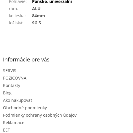
Pohlavie
:
Pánske
,
univerzální
rám
:
ALU
kolieska
:
84mm
ložiská
:
SG 5
Z
á
p
ä
Informácie pre vás
t
SERVIS
i
e
POŽIČOVŇA
Kontakty
Blog
Ako nakupovať
Obchodné podmienky
Podmienky ochrany osobných údajov
Reklamace
EET