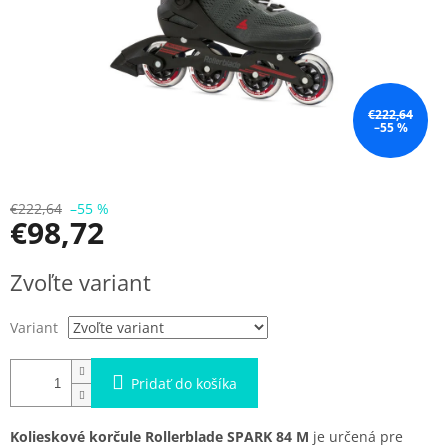
€222,64
–55 %
€222,64
–55 %
€98,72
Jednotková
Zvoľte variant
cena:
Variant
Pridať do košíka
Kolieskové korčule Rollerblade SPARK 84 M
je určená pre