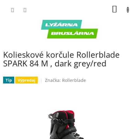
Prejsť
NÁKU
na
obsah
KOŠÍK
Kolieskové korčule Rollerblade
SPARK 84 M , dark grey/red
Značka:
Rollerblade
Tip
Výpredaj