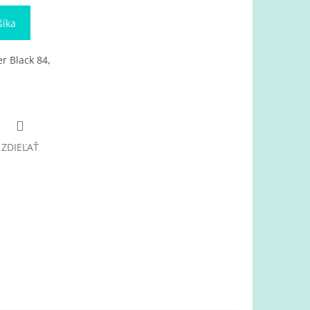
šíka
er Black 84,
ZDIEĽAŤ