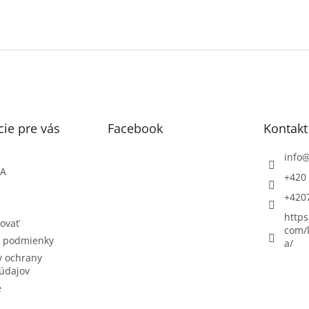
ie pre vás
Facebook
Kontakt
info
ŇA
+420 
+420
https
ovať
com/l
 podmienky
a/
 ochrany
údajov
e