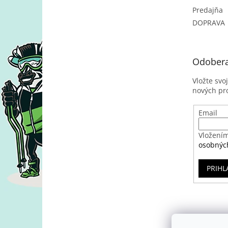
Predajňa
DOPRAVA
Odobera
Vložte svo
nových pr
Email
Vložením
osobnýc
PRIHL