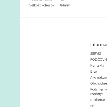
Veľkosť koliesok
84mm
Z
á
p
ä
t
Informác
i
e
SERVIS
POŽIČOV
Kontakty
Blog
Ako nakup
Obchodné
Podmienky
osobných 
Reklamac
EET