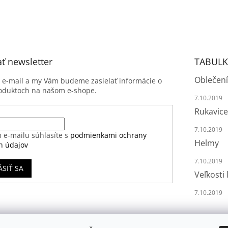
ť newsletter
TABULK
Oblečení
j e-mail a my Vám budeme zasielať informácie o
oduktoch na našom e-shope.
7.10.2019
Rukavice
7.10.2019
 e-mailu súhlasíte s
podmienkami ochrany
Helmy
h údajov
7.10.2019
ÁSIŤ SA
Veľkosti 
7.10.2019