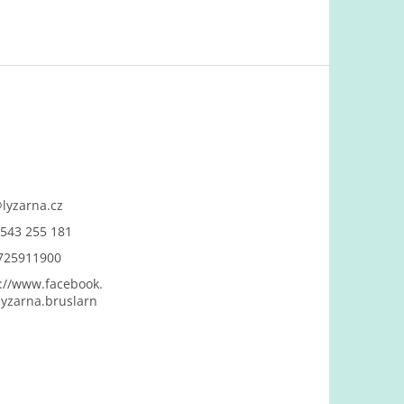
@
lyzarna.cz
543 255 181
725911900
://www.facebook.
yzarna.bruslarn