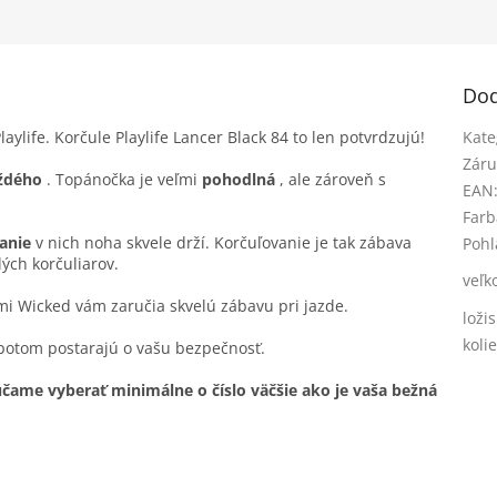
Dod
laylife. Korčule Playlife Lancer Black 84 to len potvrdzujú!
Kate
Záru
ždého
. Topánočka je veľmi
pohodlná
, ale zároveň s
EAN
Farb
anie
v nich noha skvele drží. Korčuľovanie je tak zábava
Pohl
ých korčuliarov.
veľk
ami Wicked vám zaručia skvelú zábavu pri jazde.
loži
koli
 potom postarajú o vašu bezpečnosť.
ame vyberať minimálne o číslo väčšie ako je vaša bežná