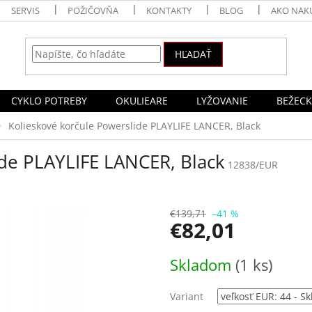
SERVIS
POŽIČOVŇA
KONTAKTY
BLOG
AKO NAK
HĽADAŤ
CYKLO POTREBY
OKULIEARE
LYŽOVANIE
BEŽECK
Kolieskové korčule Powerslide PLAYLIFE LANCER, Black
ide PLAYLIFE LANCER, Black
12838/EUR
€139,71
–41 %
€82,01
Jednotková
Skladom
(1 ks)
cena:
Variant