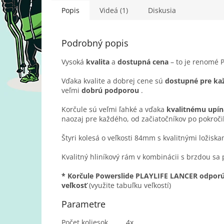
Popis
Videá (1)
Diskusia
Podrobný popis
Vysoká
kvalita
a
dostupná
cena
– to je renomé P
Vďaka kvalite a dobrej cene sú
dostupné
pre
ka
veľmi
dobrú
podporou
.
Korčule sú veľmi ľahké a vďaka
kvalitnému
upín
naozaj pre každého, od začiatočníkov po pokročil
Štyri kolesá o veľkosti 84mm s kvalitnými ložisk
Kvalitný hliníkový rám v kombinácii s brzdou sa
* Korčule Powerslide PLAYLIFE LANCER odporúč
veľkosť
(využite tabuľku veľkostí)
Parametre
Počet koliesok
4x