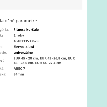
atočné parametre
gória
:
Fitness korčule
ka
:
2 roky
:
4040333533673
a
:
čierna
,
Žlutá
avie
:
univerzálne
EUR 45 - 28 cm, EUR 43 -26,8 cm, EUR
osť
:
46 - 28,6 cm, EUR 44 -27,4 cm
ská
:
ABEC 7
eska
:
84mm