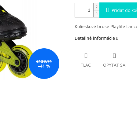
Pridať do ko
Kolieskové bruse Playlife Lanc
Detailné informácie
€139,71
TLAČ
OPÝTAŤ SA
–41 %