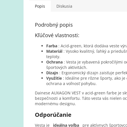
Popis
Diskusia
Podrobný popis
Kľúčové vlastnosti:
Farba
: Acid-green, ktorá dodáva veste vý
Materiál
: Vysoko kvalitný, ľahký a prieduš
teploty.
Ochrana
: Vesta je vybavená pokročilými 
športových aktivitách.
Dizajn
: Ergonomický dizajn zaisťuje perf
Využitie
: Ideálne pre rôzne športy, ako je 
ochrana a voľnosť pohybu.
Dainese AUXAGON VEST v acid-green farbe je skve
bezpečnosti a komfortu. Táto vesta vás nielen 
modernému designu.
Odporúčanie
Vesta je
ideálna voľba
pre aktívnych športovc