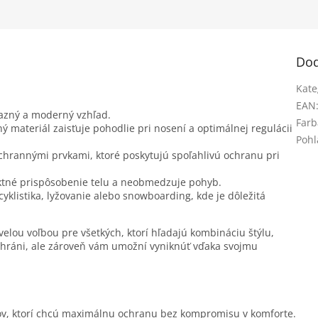
Dod
Kate
EAN
razný a moderný vzhľad.
Farb
ný materiál zaisťuje pohodlie pri nosení a optimálnej regulácii
Pohl
ochrannými prvkami, ktoré poskytujú spoľahlivú ochranu pri
ektné prispôsobenie telu a neobmedzuje pohyb.
cyklistika, lyžovanie alebo snowboarding, kde je dôležitá
lou voľbou pre všetkých, ktorí hľadajú kombináciu štýlu,
ochráni, ale zároveň vám umožní vyniknúť vďaka svojmu
ov, ktorí chcú maximálnu ochranu bez kompromisu v komforte.