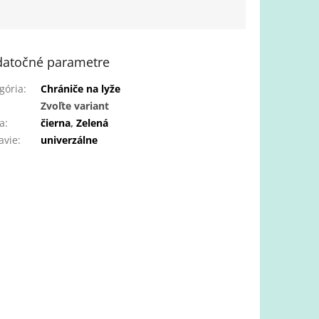
atočné parametre
gória
:
Chrániče na lyže
:
Zvoľte variant
a
:
čierna
,
Zelená
avie
:
univerzálne