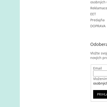
osobných 
Reklamac
EET
Predajňa
DOPRAVA
Odobera
Vložte svo
nových pr
Email
Vložením
osobnýc
PRIHL