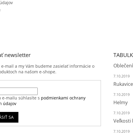
údajov
e
ť newsletter
TABULK
Oblečení
j e-mail a my Vám budeme zasielať informácie o
oduktoch na našom e-shope.
7.10.2019
Rukavice
7.10.2019
 e-mailu súhlasíte s
podmienkami ochrany
Helmy
h údajov
7.10.2019
ÁSIŤ SA
Veľkosti 
7.10.2019