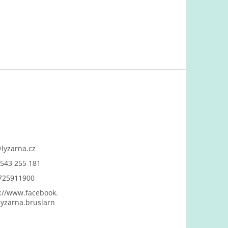
@
lyzarna.cz
543 255 181
725911900
://www.facebook.
yzarna.bruslarn