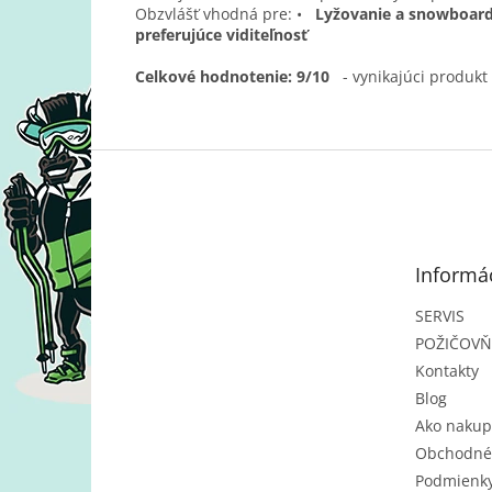
Obzvlášť vhodná pre: •
Lyžovanie a snowboard
preferujúce viditeľnosť
Celkové hodnotenie: 9/10
- vynikajúci produk
Z
á
p
ä
t
Informác
i
e
SERVIS
POŽIČOV
Kontakty
Blog
Ako nakup
Obchodné
Podmienky