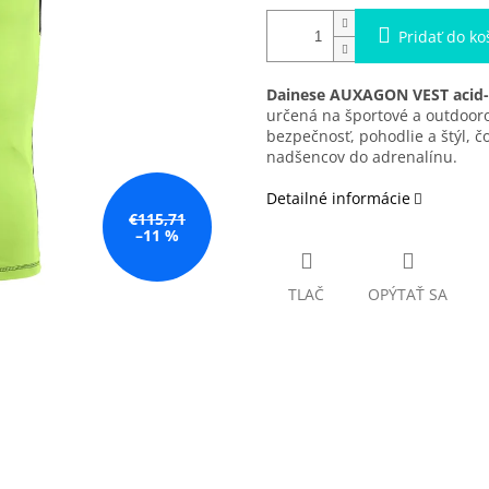
Pridať do ko
Dainese AUXAGON VEST acid-
určená na športové a outdooro
bezpečnosť, pohodlie a štýl, č
nadšencov do adrenalínu.
Detailné informácie
€115,71
–11 %
TLAČ
OPÝTAŤ SA