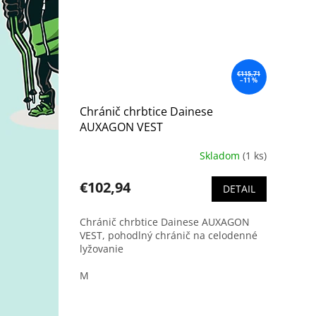
€115,71
–11 %
Chránič chrbtice Dainese
AUXAGON VEST
Skladom
(1 ks)
€102,94
DETAIL
Chránič chrbtice Dainese AUXAGON
VEST, pohodlný chránič na celodenné
lyžovanie
M