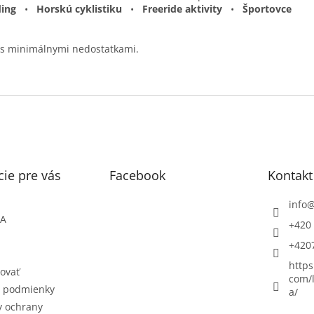
ing
•
Horskú cyklistiku
•
Freeride aktivity
•
Športovce
t s minimálnymi nedostatkami.
ie pre vás
Facebook
Kontakt
info
ŇA
+420 
+420
https
ovať
com/l
 podmienky
a/
 ochrany