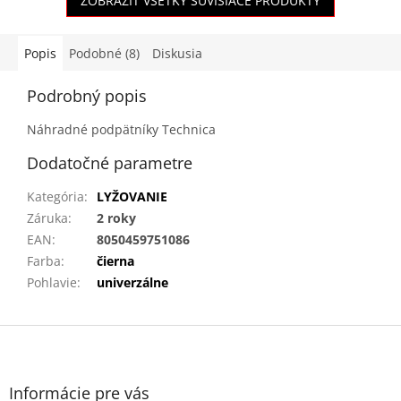
ZOBRAZIŤ VŠETKY SÚVISIACE PRODUKTY
Popis
Podobné (8)
Diskusia
Podrobný popis
Náhradné podpätníky Technica
Dodatočné parametre
Kategória
:
LYŽOVANIE
Záruka
:
2 roky
EAN
:
8050459751086
Farba
:
čierna
Pohlavie
:
univerzálne
Z
á
p
ä
Informácie pre vás