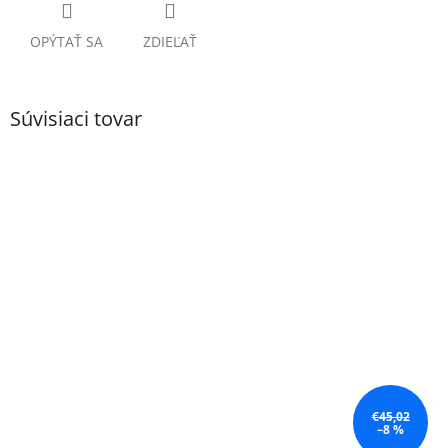
OPÝTAŤ SA
ZDIEĽAŤ
Súvisiaci tovar
€45,02
–8 %