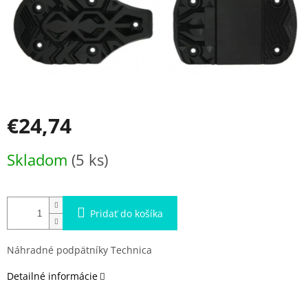
€24,74
Jednotková
Skladom
(5 ks)
cena:
Pridať do košíka
Náhradné podpätníky Technica
Detailné informácie