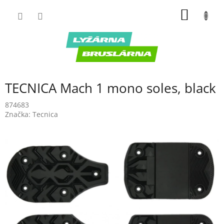
Prejsť
NÁKU
na
obsah
KOŠÍK
TECNICA Mach 1 mono soles, black
874683
Značka:
Tecnica